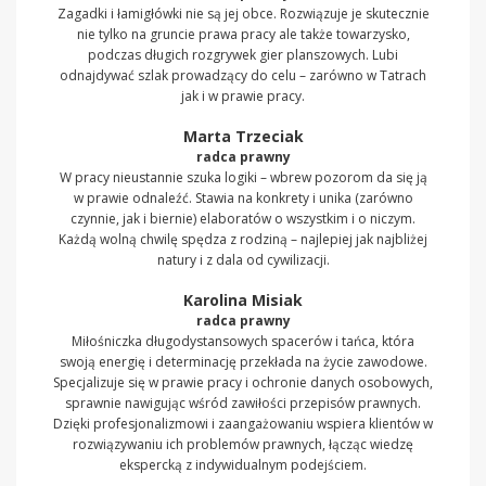
Zagadki i łamigłówki nie są jej obce. Rozwiązuje je skutecznie
nie tylko na gruncie prawa pracy ale także towarzysko,
podczas długich rozgrywek gier planszowych. Lubi
odnajdywać szlak prowadzący do celu – zarówno w Tatrach
jak i w prawie pracy.
Marta Trzeciak
radca prawny
W pracy nieustannie szuka logiki – wbrew pozorom da się ją
w prawie odnaleźć. Stawia na konkrety i unika (zarówno
czynnie, jak i biernie) elaboratów o wszystkim i o niczym.
Każdą wolną chwilę spędza z rodziną – najlepiej jak najbliżej
natury i z dala od cywilizacji.
Karolina Misiak
radca prawny
Miłośniczka długodystansowych spacerów i tańca, która
swoją energię i determinację przekłada na życie zawodowe.
Specjalizuje się w prawie pracy i ochronie danych osobowych,
sprawnie nawigując wśród zawiłości przepisów prawnych.
Dzięki profesjonalizmowi i zaangażowaniu wspiera klientów w
rozwiązywaniu ich problemów prawnych, łącząc wiedzę
ekspercką z indywidualnym podejściem.