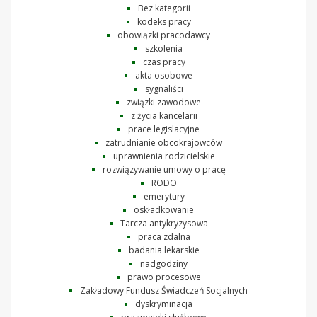
Bez kategorii
kodeks pracy
obowiązki pracodawcy
szkolenia
czas pracy
akta osobowe
sygnaliści
związki zawodowe
z życia kancelarii
prace legislacyjne
zatrudnianie obcokrajowców
uprawnienia rodzicielskie
rozwiązywanie umowy o pracę
RODO
emerytury
oskładkowanie
Tarcza antykryzysowa
praca zdalna
badania lekarskie
nadgodziny
prawo procesowe
Zakładowy Fundusz Świadczeń Socjalnych
dyskryminacja