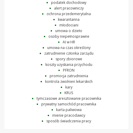
podatek dochodowy
alert pracowniczy
ochrona przedemerytalna
kwarantanna
młodociani
umowa o dzieło
osoby niepełnosprawne
AI w HR
umowa na czas określony
zatrudnienie członka zarządu
spory zbiorowe
koszty uzyskania przychodu
PFRON
promocja zatrudnienia
kontrola zwolnien lekarskich
kary
KRUS
tymczasowe aresztowanie pracownika
prywatny samochód pracownika
karta paliwowa
mienie pracodawcy
sposób świadczenia pracy