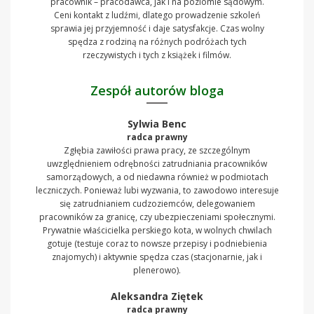
pracownik – pracodawca, jak i na poziomie sądowym.
Ceni kontakt z ludźmi, dlatego prowadzenie szkoleń
sprawia jej przyjemność i daje satysfakcje. Czas wolny
spędza z rodziną na różnych podróżach tych
rzeczywistych i tych z książek i filmów.
Zespół autorów bloga
Sylwia Benc
radca prawny
Zgłębia zawiłości prawa pracy, ze szczególnym
uwzględnieniem odrębności zatrudniania pracowników
samorządowych, a od niedawna również w podmiotach
leczniczych. Ponieważ lubi wyzwania, to zawodowo interesuje
się zatrudnianiem cudzoziemców, delegowaniem
pracowników za granicę, czy ubezpieczeniami społecznymi.
Prywatnie właścicielka perskiego kota, w wolnych chwilach
gotuje (testuje coraz to nowsze przepisy i podniebienia
znajomych) i aktywnie spędza czas (stacjonarnie, jak i
plenerowo).
Aleksandra Ziętek
radca prawny