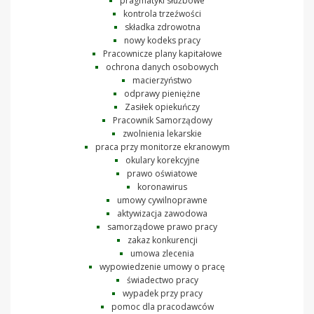
pragmatyki służbowe
kontrola trzeźwości
składka zdrowotna
nowy kodeks pracy
Pracownicze plany kapitałowe
ochrona danych osobowych
macierzyństwo
odprawy pieniężne
Zasiłek opiekuńczy
Pracownik Samorządowy
zwolnienia lekarskie
praca przy monitorze ekranowym
okulary korekcyjne
prawo oświatowe
koronawirus
umowy cywilnoprawne
aktywizacja zawodowa
samorządowe prawo pracy
zakaz konkurencji
umowa zlecenia
wypowiedzenie umowy o pracę
świadectwo pracy
wypadek przy pracy
pomoc dla pracodawców