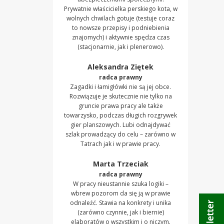
Prywatnie właścicielka perskiego kota, w
wolnych chwilach gotuje (testuje coraz
to nowsze przepisy i podniebienia
znajomych) i aktywnie spędza czas
(stacjonarnie, jak i plenerowo).
Aleksandra Ziętek
radca prawny
Zagadki i łamigłówki nie są jej obce.
Rozwiązuje je skutecznie nie tylko na
gruncie prawa pracy ale także
towarzysko, podczas długich rozgrywek
gier planszowych. Lubi odnajdywać
szlak prowadzący do celu – zarówno w
Tatrach jak i w prawie pracy.
Marta Trzeciak
radca prawny
W pracy nieustannie szuka logiki –
wbrew pozorom da się ją w prawie
odnaleźć. Stawia na konkrety i unika
(zarówno czynnie, jak i biernie)
elaboratów o wszystkim i o niczym.