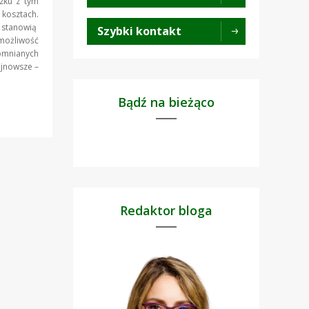
ązku z tym
 kosztach.
 stanowią
Szybki kontakt
 możliwość
mnianych
ajnowsze –
Bądź na bieżąco
Redaktor bloga