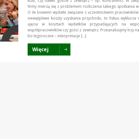
B2B, czy nawet goście z zewnątrz – np. kontrahenci. W zwi
firmy mierzą się z problemem rozliczenia takiego spotkania w
O ile bowiem wydatki związane z uczestnictwem pracowników
niewątpliwie koszty uzyskania przychodu, to fiskus wyklucza
ujęcia w kosztach wydatków przypadających na wspo
współpracowników czy gości z zewnątrz. Przeanalizujmy trzy n
bo tegoroczne – interpretacje […]
Więcej