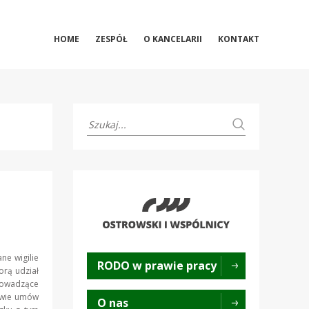
HOME
ZESPÓŁ
O KANCELARII
KONTAKT
ne wigilie
RODO w prawie pracy
orą udział
rowadzące
awie umów
O nas