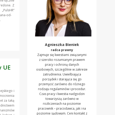
ne łącznie
reślone. Z
„PulsHR”
wana-od-
.
Agnieszka Bieniek
radca prawny
Zajmuje się kwestiami związanymi
z szeroko rozumianym prawem
pracy i ochroną danych
y UE
osobowych, szczególnie w zakresie
zatrudnienia. Uwielbiająca
porządek i starająca się go
przemycić zarówno do różnego
rodzaju regulaminów i procedur.
ejskiego i
Czas pracy i kwestia nadgodzin
mocnienia
towarzyszą zarówno w
et za taką
rozliczeniach na poziomie
ednictwem
pracownik – pracodawca, jak i na
hanizmów
poziomie sądowym. Ceni kontakt z