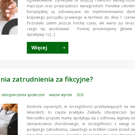
egzekwowania. Dyrektywa ta dotyczy równości wynagrodzeń
mężczyzn oraz przejrzystości wynagrodzeń. Państwa członko
Europejskiej są zobowiązane do implementowania dyre
krajowego porządku prawnego w terminie do dnia 7 czerwc
Pozostało zatem jeszcze trochę czasu, ale warto już teraz
czego się spodziewać. Poniżej prezentujemy główne z
dyrektywy: 1) […]
Więcej
ia zatrudnienia za fikcyjne?
ubezpieczenia społeczne
ważne wyroki
ZUS
Kontrola ciężarnych, w szczególności przebywających na zw
lekarskich, to częsta praktyka Zakładu Ubezpieczeń Spo
Nierzadko przyszłe mamy spotykają się z odmową wypłaty św
ubezpieczenia chorobowego, w szczególności z uwagi n
podjętego zatrudnienia, zawartego w krótkim czasie przed z