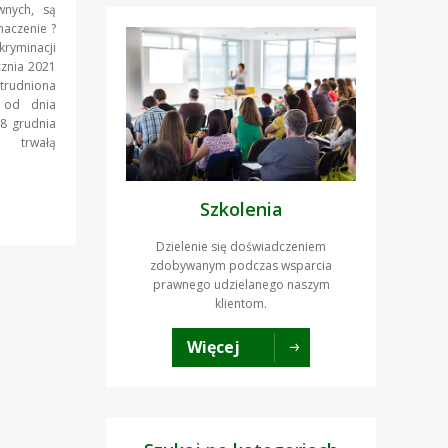
wnych, są
naczenie ?
yminacji
cznia 2021
atrudniona
 od dnia
 8 grudnia
e trwałą
Szkolenia
Dzielenie się doświadczeniem
zdobywanym podczas wsparcia
prawnego udzielanego naszym
klientom.
Więcej