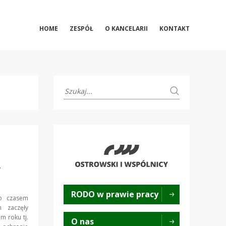
HOME
ZESPÓŁ
O KANCELARII
KONTAKT
y
RODO w prawie pracy
ko czasem
 zaczęły
 roku tj.
O nas