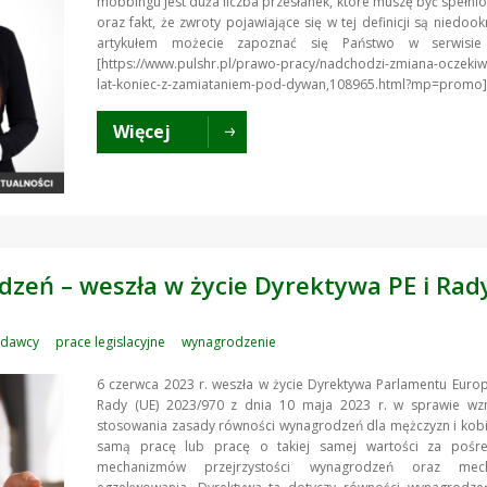
mobbingu jest duża liczba przesłanek, które muszę być spełnio
oraz fakt, że zwroty pojawiające się w tej definicji są niedook
artykułem możecie zapoznać się Państwo w serwisie 
[https://www.pulshr.pl/prawo-pracy/nadchodzi-zmiana-oczeki
lat-koniec-z-zamiataniem-pod-dywan,108965.html?mp=promo]
Więcej
dzeń – weszła w życie Dyrektywa PE i Rad
odawcy
prace legislacyjne
wynagrodzenie
6 czerwca 2023 r. weszła w życie Dyrektywa Parlamentu Europ
Rady (UE) 2023/970 z dnia 10 maja 2023 r. w sprawie wz
stosowania zasady równości wynagrodzeń dla mężczyzn i kobi
samą pracę lub pracę o takiej samej wartości za pośr
mechanizmów przejrzystości wynagrodzeń oraz mec