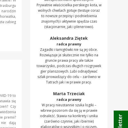
 prawne? W
Prywatnie właścicielka perskiego kota, w
Strasburgu
wolnych chwilach gotuje (testuje coraz
 narodzin
to nowsze przepisy i podniebienia
Chorwatka,
znajomych) i aktywnie spędza czas
zła zabieg
(stacjonarnie, jak i plenerowo).
Aleksandra Ziętek
radca prawny
Zagadki i łamigłówki nie są jej obce.
Rozwiązuje je skutecznie nie tylko na
gruncie prawa pracy ale także
towarzysko, podczas długich rozgrywek
gier planszowych. Lubi odnajdywać
szlak prowadzący do celu – zarówno w
Tatrach jak i w prawie pracy.
Marta Trzeciak
VID-19 to
radca prawny
anawia się
W pracy nieustannie szuka logiki –
pień? Czy
wbrew pozorom da się ją w prawie
wiedzenia
odnaleźć. Stawia na konkrety i unika
e premii?
(zarówno czynnie, jak i biernie)
 nie dają
elaboratów o wszystkim i o niczym.