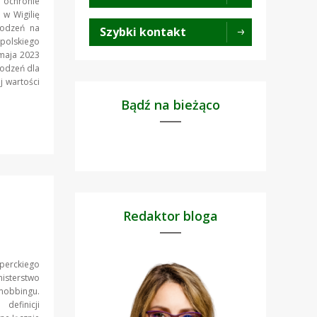
o ochronie
 w Wigilię
rodzeń na
Szybki kontakt
 polskiego
 maja 2023
rodzeń dla
j wartości
Bądź na bieżąco
Redaktor bloga
perckiego
isterstwo
 mobbingu.
efinicji