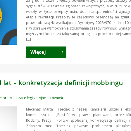
25 grudnia 2024 r. weszły bowiem w życie przepisy ustawy 
sygnalistów w zakresie zgłoszeń zewnętrznych, a w 2025 roku
weszły w życie przepisy m.in. dot. transparentności wynag
etapie rekrutacji. Przepisy te częściowo przenoszą na grunt
prawa obowiązki wynikające z Dyrektywy 2023/970 z dnia 10
r. w sprawie wzmocnienia stosowania zasady równości wynag
mężczyzn i kobiet za taką samą pracę lub pracę o takiej same
[…]
Więcej
lat – konkretyzacja definicji mobbingu
e pracy
prace legislacyjne
różności
Mecenas Marta Trzeciak z naszej Kancelarii udzieliła eks
komentarza dla „PulsHR” w sprawie planowanej przez Min
Rodziny, Pracy i Polityki Społecznej konkretyzacji definicji
Zdaniem mec. Trzeciak pewnym problemem aktualnej d