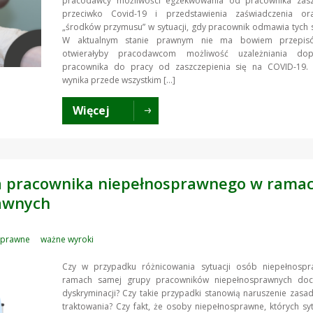
pracodawcy możliwości egzekwowania od pracownika zasz
przeciwko Covid-19 i przedstawienia zaświadczenia or
„środków przymusu” w sytuacji, gdy pracownik odmawia tych 
W aktualnym stanie prawnym nie ma bowiem przepisó
otwierałyby pracodawcom możliwość uzależniania dopu
pracownika do pracy od zaszczepienia się na COVID-19.
wynika przede wszystkim […]
Więcej
ja pracownika niepełnosprawnego w rama
awnych
sprawne
ważne wyroki
Czy w przypadku różnicowania sytuacji osób niepełnosp
ramach samej grupy pracowników niepełnosprawnych do
dyskryminacji? Czy takie przypadki stanowią naruszenie zas
traktowania? Czy fakt, że osoby niepełnosprawne, których syt