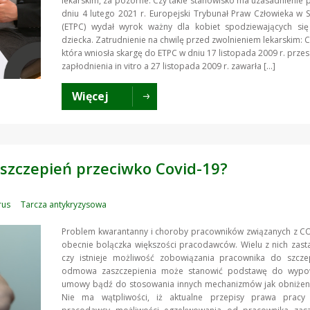
lekarskim, za pozorne. Czy takie stanowisko ma uzasadnienie
dniu 4 lutego 2021 r. Europejski Trybunał Praw Człowieka w 
(ETPC) wydał wyrok ważny dla kobiet spodziewających się
dziecka. Zatrudnienie na chwilę przed zwolnieniem lekarskim: 
która wniosła skargę do ETPC w dniu 17 listopada 2009 r. przes
zapłodnienia in vitro a 27 listopada 2009 r. zawarła […]
Więcej
szczepień przeciwko Covid-19?
rus
Tarcza antykryzysowa
Problem kwarantanny i choroby pracowników związanych z CO
obecnie bolączka większości pracodawców. Wielu z nich zast
czy istnieje możliwość zobowiązania pracownika do szcze
odmowa zaszczepienia może stanowić podstawę do wypo
umowy bądź do stosowania innych mechanizmów jak obniżeni
Nie ma wątpliwości, iż aktualne przepisy prawa pracy