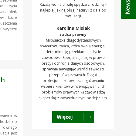
czepienia
Każdą wolną chwilę spędza z rodziną –
az użycia
najlepiej jak najbliżej natury i z dala od
szczepień.
cywilizacji.
w, które
szczenia
Karolina Misiak
 Powyższe
radca prawny
Miłośniczka długodystansowych
spacerów i tańca, która swoją energię i
determinację przekłada na życie
zawodowe. Specjalizuje się w prawie
pracy i ochronie danych osobowych,
sprawnie nawigując wśród zawiłości
przepisów prawnych. Dzięki
ch
profesjonalizmowi i zaangażowaniu
wspiera klientów w rozwiązywaniu ich
problemów prawnych, łącząc wiedzę
ekspercką z indywidualnym podejściem.
rawnych w
Więcej
chodzi do
ad równego
uacja jest