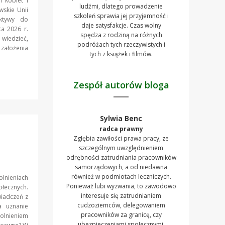
 kobiet i
ludźmi, dlatego prowadzenie
wskie Unii
szkoleń sprawia jej przyjemność i
ktywy do
daje satysfakcje. Czas wolny
a 2026 r.
spędza z rodziną na różnych
 wiedzieć,
podróżach tych rzeczywistych i
ałożenia
tych z książek i filmów.
Zespół autorów bloga
Sylwia Benc
radca prawny
Zgłębia zawiłości prawa pracy, ze
szczególnym uwzględnieniem
odrębności zatrudniania pracowników
samorządowych, a od niedawna
również w podmiotach leczniczych.
olnieniach
Ponieważ lubi wyzwania, to zawodowo
łecznych.
interesuje się zatrudnianiem
iadczeń z
cudzoziemców, delegowaniem
a uznanie
pracowników za granicę, czy
wolnieniem
ubezpieczeniami społecznymi.