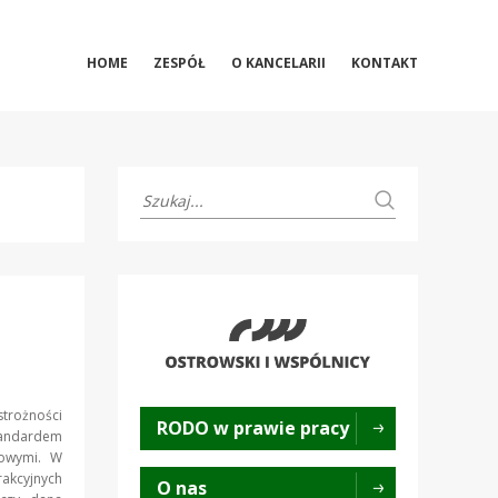
HOME
ZESPÓŁ
O KANCELARII
KONTAKT
trożności
RODO w prawie pracy
tandardem
sowymi. W
rakcyjnych
O nas