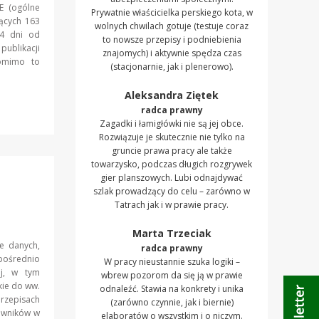
E (ogólne
Prywatnie właścicielka perskiego kota, w
ących 163
wolnych chwilach gotuje (testuje coraz
14 dni od
to nowsze przepisy i podniebienia
ublikacji
znajomych) i aktywnie spędza czas
Pomimo to
(stacjonarnie, jak i plenerowo).
Aleksandra Ziętek
radca prawny
Zagadki i łamigłówki nie są jej obce.
Rozwiązuje je skutecznie nie tylko na
gruncie prawa pracy ale także
towarzysko, podczas długich rozgrywek
gier planszowych. Lubi odnajdywać
szlak prowadzący do celu – zarówno w
Tatrach jak i w prawie pracy.
Marta Trzeciak
e danych,
radca prawny
ośrednio
W pracy nieustannie szuka logiki –
ej, w tym
wbrew pozorom da się ją w prawie
kie do ww.
odnaleźć. Stawia na konkrety i unika
zepisach
(zarówno czynnie, jak i biernie)
owników w
elaboratów o wszystkim i o niczym.