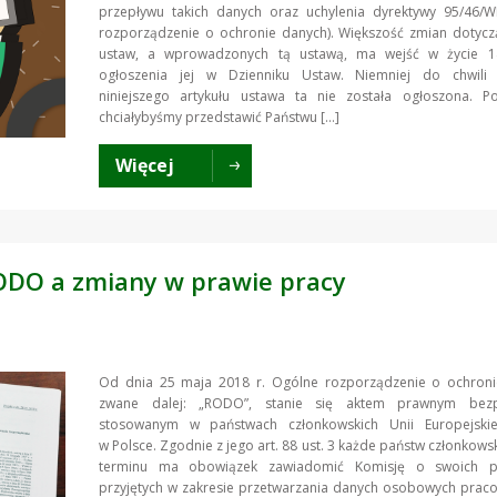
przepływu takich danych oraz uchylenia dyrektywy 95/46/W
rozporządzenie o ochronie danych). Większość zmian dotycz
ustaw, a wprowadzonych tą ustawą, ma wejść w życie 
ogłoszenia jej w Dzienniku Ustaw. Niemniej do chwili p
niniejszego artykułu ustawa ta nie została ogłoszona. 
chciałybyśmy przedstawić Państwu […]
Więcej
RODO a zmiany w prawie pracy
Od dnia 25 maja 2018 r. Ogólne rozporządzenie o ochroni
zwane dalej: „RODO”, stanie się aktem prawnym bezp
stosowanym w państwach członkowskich Unii Europejski
w Polsce. Zgodnie z jego art. 88 ust. 3 każde państw członkows
terminu ma obowiązek zawiadomić Komisję o swoich pr
przyjętych w zakresie przetwarzania danych osobowych prac