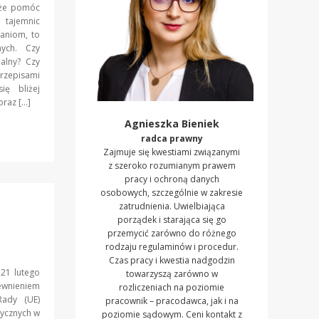
oże pomóc
tajemnic
aniom, to
nych. Czy
alny? Czy
rzepisami
ę bliżej
raz […]
Agnieszka Bieniek
radca prawny
Zajmuje się kwestiami związanymi
z szeroko rozumianym prawem
pracy i ochroną danych
osobowych, szczególnie w zakresie
zatrudnienia. Uwielbiająca
porządek i starająca się go
przemycić zarówno do różnego
rodzaju regulaminów i procedur.
Czas pracy i kwestia nadgodzin
 21 lutego
towarzyszą zarówno w
wnieniem
rozliczeniach na poziomie
Rady (UE)
pracownik – pracodawca, jak i na
zycznych w
poziomie sądowym. Ceni kontakt z