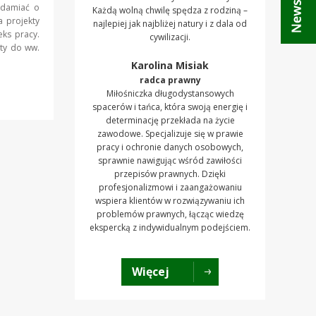
adamiać o
Każdą wolną chwilę spędza z rodziną –
a projekty
najlepiej jak najbliżej natury i z dala od
eks pracy.
cywilizacji.
ęty do ww.
Karolina Misiak
radca prawny
Miłośniczka długodystansowych
spacerów i tańca, która swoją energię i
determinację przekłada na życie
zawodowe. Specjalizuje się w prawie
pracy i ochronie danych osobowych,
sprawnie nawigując wśród zawiłości
przepisów prawnych. Dzięki
profesjonalizmowi i zaangażowaniu
wspiera klientów w rozwiązywaniu ich
problemów prawnych, łącząc wiedzę
ekspercką z indywidualnym podejściem.
Więcej