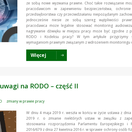
ze sobą nowe wyzwania prawne. Choć takie rozwiązanie m
pracodawcom w zapewnieniu bezpieczeństwa, ochronie 
przedsiębiorstwa czy przeciwdziałaniu niepożądanym zachow
jednocześnie niesie ze sobą szereg wątpliwości praw
pracodawca może legalnie stosować monitoring audiowizu
nagrywanie dźwięku w miejscu pracy może być zgodne z p
RODO i Kodeksu pracy? W tym artykule przyjrzymy si
wymaganiom prawnym związanym z wdrożeniem monitoringu o
Więcej
uwagi na RODO – część II
O
zmiany w prawie pracy
W dniu 4 maja 2019 r. weszła w końcu w życie ustawa z dnia
2019 r. o zmianie niektórych ustaw w związku z zape
stosowania rozporządzenia Parlamentu Europejskiego i 
2016/679 z dnia 27 kwietnia 2016 r. w sprawie ochrony osób fi