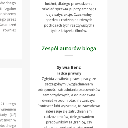
wobodnego
ludźmi, dlatego prowadzenie
E (ogólne
szkoleń sprawia jej przyjemność i
 opiszemy
daje satysfakcje. Czas wolny
nego przez
spędza z rodziną na różnych
wiadczeń
podróżach tych rzeczywistych i
 również
tych z książek i filmów.
Zespół autorów bloga
Sylwia Benc
radca prawny
Zgłębia zawiłości prawa pracy, ze
szczególnym uwzględnieniem
odrębności zatrudniania pracowników
samorządowych, a od niedawna
również w podmiotach leczniczych.
 21 lutego
Ponieważ lubi wyzwania, to zawodowo
wnieniem
interesuje się zatrudnianiem
Rady (UE)
cudzoziemców, delegowaniem
zycznych w
pracowników za granicę, czy
wobodnego
ubezpieczeniami społecznymi.