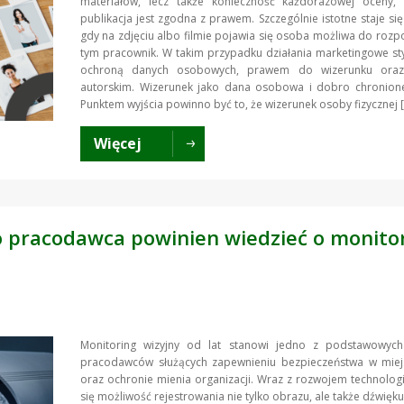
materiałów, lecz także konieczność każdorazowej oceny,
publikacja jest zgodna z prawem. Szczególnie istotne staje się
gdy na zdjęciu albo filmie pojawia się osoba możliwa do rozp
tym pracownik. W takim przypadku działania marketingowe sty
ochroną danych osobowych, prawem do wizerunku ora
autorskim. Wizerunek jako dana osobowa i dobro chronio
Punktem wyjścia powinno być to, że wizerunek osoby fizycznej 
Więcej
o pracodawca powinien wiedzieć o monito
Monitoring wizyjny od lat stanowi jedno z podstawowych
pracodawców służących zapewnieniu bezpieczeństwa w miej
oraz ochronie mienia organizacji. Wraz z rozwojem technologi
się możliwość rejestrowania nie tylko obrazu, ale także dźwięku,