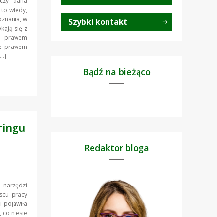
 czy dana
 to wtedy,
oznania, w
Szybki kontakt
kają się z
z prawem
ne prawem
[…]
Bądź na bieżąco
ringu
Redaktor bloga
 narzędzi
scu pracy
i pojawiła
 co niesie