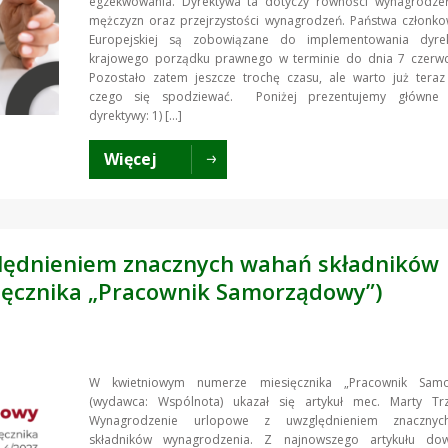
egzekwowania. Dyrektywa ta dotyczy równości wynagrodzeń
mężczyzn oraz przejrzystości wynagrodzeń. Państwa członko
Europejskiej są zobowiązane do implementowania dyre
krajowego porządku prawnego w terminie do dnia 7 czerwc
Pozostało zatem jeszcze trochę czasu, ale warto już teraz
czego się spodziewać. Poniżej prezentujemy główne z
dyrektywy: 1) […]
Więcej
lędnieniem znacznych wahań składników
sięcznika „Pracownik Samorządowy”)
W kwietniowym numerze miesięcznika „Pracownik Samo
(wydawca: Wspólnota) ukazał się artykuł mec. Marty Trz
Wynagrodzenie urlopowe z uwzględnieniem znaczny
składników wynagrodzenia. Z najnowszego artykułu dow