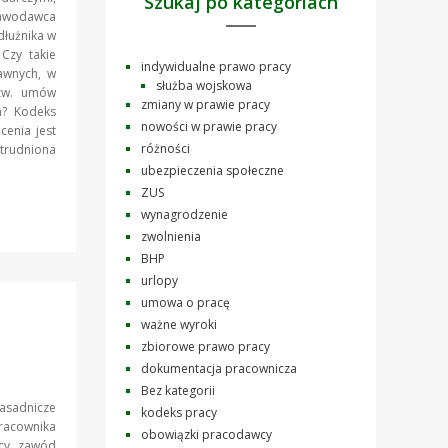
Szukaj po kategoriach
stawodawca
dłużnika w
Czy takie
indywidualne prawo pracy
awnych, w
służba wojskowa
tzw. umów
zmiany w prawie pracy
a? Kodeks
nowości w prawie pracy
cenia jest
różności
trudniona
ubezpieczenia społeczne
ZUS
wynagrodzenie
zwolnienia
BHP
urlopy
umowa o pracę
ważne wyroki
zbiorowe prawo pracy
dokumentacja pracownicza
Bez kategorii
zasadnicze
kodeks pracy
acownika
obowiązki pracodawcy
ący zawód