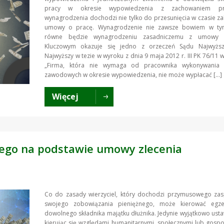
pracy w okresie wypowiedzenia z zachowaniem 
wynagrodzenia dochodzi nie tylko do przesunięcia w czasie z
umowy o pracę. Wynagrodzenie nie zawsze bowiem w ty
równe będzie wynagrodzeniu zasadniczemu z umowy 
Kluczowym okazuje się jedno z orzeczeń Sądu Najwyżs
Najwyższy w tezie w wyroku z dnia 9 maja 2012 r. III PK 76/11 w
„Firma, która nie wymaga od pracownika wykonywania 
zawodowych w okresie wypowiedzenia, nie może wypłacać […]
Więcej
ego na podstawie umowy zlecenia
Co do zasady wierzyciel, który dochodzi przymusowego zas
swojego zobowiązania pieniężnego, może kierować egz
dowolnego składnika majątku dłużnika. Jedynie wyjątkowo us
kierując się względami humanitarnymi, społecznymi lub gosp