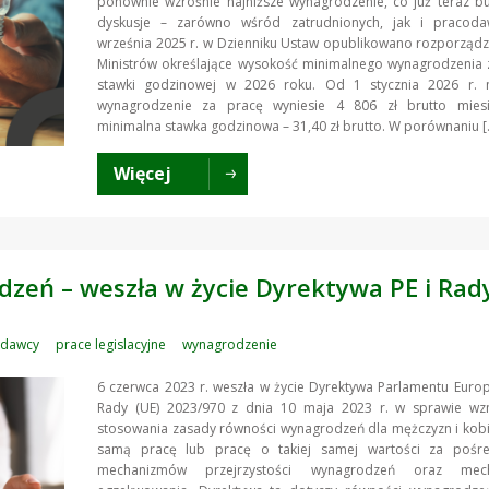
ponownie wzrośnie najniższe wynagrodzenie, co już teraz bu
dyskusje – zarówno wśród zatrudnionych, jak i pracod
września 2025 r. w Dzienniku Ustaw opublikowano rozporząd
Ministrów określające wysokość minimalnego wynagrodzenia 
stawki godzinowej w 2026 roku. Od 1 stycznia 2026 r. 
wynagrodzenie za pracę wyniesie 4 806 zł brutto miesi
minimalna stawka godzinowa – 31,40 zł brutto. W porównaniu [
Więcej
dzeń – weszła w życie Dyrektywa PE i Rad
odawcy
prace legislacyjne
wynagrodzenie
6 czerwca 2023 r. weszła w życie Dyrektywa Parlamentu Europ
Rady (UE) 2023/970 z dnia 10 maja 2023 r. w sprawie wz
stosowania zasady równości wynagrodzeń dla mężczyzn i kobi
samą pracę lub pracę o takiej samej wartości za pośr
mechanizmów przejrzystości wynagrodzeń oraz mec