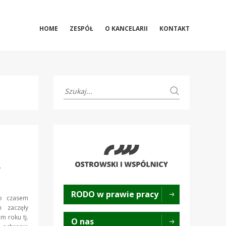
HOME
ZESPÓŁ
O KANCELARII
KONTAKT
y
RODO w prawie pracy
ko czasem
 zaczęły
 roku tj.
O nas