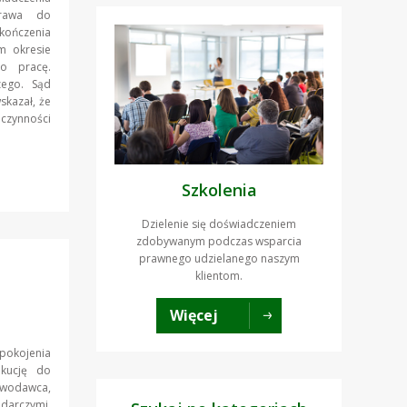
prawa do
akończenia
m okresie
o pracę.
zego. Sąd
skazał, że
czynności
Szkolenia
Dzielenie się doświadczeniem
zdobywanym podczas wsparcia
prawnego udzielanego naszym
klientom.
Więcej
pokojenia
ekucję do
tawodawca,
odarczymi,