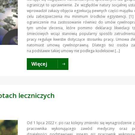
ograniczył to uprawnienie. Ze względów natury socjalnej u
wprowadził zakazy objęcia egzekucją pewnych części majątku 
celu zabezpieczenia mu minimum środków egzystencji. [1] 
ograniczenie ma zastosowanie również do umów cywilnopr
tym umów zlecenia, które pomimo deklaracji likwidacji 
śmieciowych wciąż stanowią popularny sposób zatrudnieni
pracy reguluje kwestie dotyczące stosunku pracy. Umowa zle
natomiast umową cywilnoprawną. Dlatego też osoba za
na podstawie takiej umowy nie podlega kodeksowi […]
Więcej
tach leczniczych
Od 1 lipca 2022 r. po raz kolejny zmieniło się wynagrodzenie 
pracownika wykonującego zawód medyczny oraz pr
działalności podstawowej, innego niż pracownik wykonuj