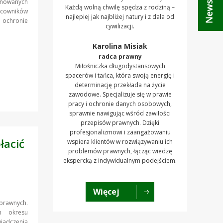
anowanych
Każdą wolną chwilę spędza z rodziną –
owników
najlepiej jak najbliżej natury i z dala od
 ochronie
cywilizacji.
Karolina Misiak
radca prawny
Miłośniczka długodystansowych
spacerów i tańca, która swoją energię i
determinację przekłada na życie
zawodowe. Specjalizuje się w prawie
pracy i ochronie danych osobowych,
sprawnie nawigując wśród zawiłości
przepisów prawnych. Dzięki
profesjonalizmowi i zaangażowaniu
łacić
wspiera klientów w rozwiązywaniu ich
problemów prawnych, łącząc wiedzę
ekspercką z indywidualnym podejściem.
Więcej
 prawnych.
m okresu
iadczenia