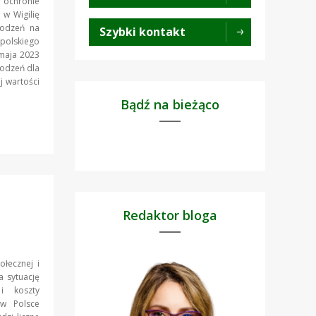
o ochronie
 w Wigilię
rodzeń na
Szybki kontakt
 polskiego
 maja 2023
rodzeń dla
j wartości
Bądź na bieżąco
Redaktor bloga
ołecznej i
 sytuację
i koszty
 w Polsce