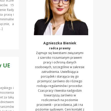
dzi liczne
awców. 15
zenie Rady
za pracę i
minimalne
ęcznie, a
…]
Agnieszka Bieniek
radca prawny
Zajmuje się kwestiami związanymi
z szeroko rozumianym prawem
pracy i ochroną danych
y UE
osobowych, szczególnie w zakresie
zatrudnienia. Uwielbiająca
porządek i starająca się go
przemycić zarówno do różnego
rodzaju regulaminów i procedur.
ejskiego i
Czas pracy i kwestia nadgodzin
mocnienia
towarzyszą zarówno w
et za taką
rozliczeniach na poziomie
ednictwem
pracownik – pracodawca, jak i na
hanizmów
poziomie sądowym. Ceni kontakt z