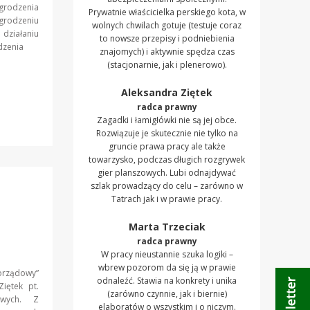
grodzenia
Prywatnie właścicielka perskiego kota, w
grodzeniu
wolnych chwilach gotuje (testuje coraz
 działaniu
to nowsze przepisy i podniebienia
dzenia
znajomych) i aktywnie spędza czas
(stacjonarnie, jak i plenerowo).
Aleksandra Ziętek
radca prawny
Zagadki i łamigłówki nie są jej obce.
Rozwiązuje je skutecznie nie tylko na
gruncie prawa pracy ale także
towarzysko, podczas długich rozgrywek
gier planszowych. Lubi odnajdywać
szlak prowadzący do celu – zarówno w
Tatrach jak i w prawie pracy.
Marta Trzeciak
radca prawny
W pracy nieustannie szuka logiki –
wbrew pozorom da się ją w prawie
rządowy”
odnaleźć. Stawia na konkrety i unika
iętek pt.
(zarówno czynnie, jak i biernie)
owych. Z
elaboratów o wszystkim i o niczym.