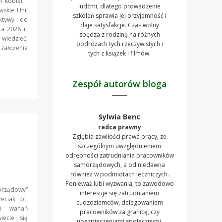
 kobiet i
ludźmi, dlatego prowadzenie
wskie Unii
szkoleń sprawia jej przyjemność i
ktywy do
daje satysfakcje. Czas wolny
a 2026 r.
spędza z rodziną na różnych
 wiedzieć,
podróżach tych rzeczywistych i
ałożenia
tych z książek i filmów.
Zespół autorów bloga
Sylwia Benc
radca prawny
Zgłębia zawiłości prawa pracy, ze
szczególnym uwzględnieniem
odrębności zatrudniania pracowników
samorządowych, a od niedawna
również w podmiotach leczniczych.
Ponieważ lubi wyzwania, to zawodowo
rządowy”
interesuje się zatrudnianiem
eciak pt.
cudzoziemców, delegowaniem
ch wahań
pracowników za granicę, czy
iecie się
ubezpieczeniami społecznymi.