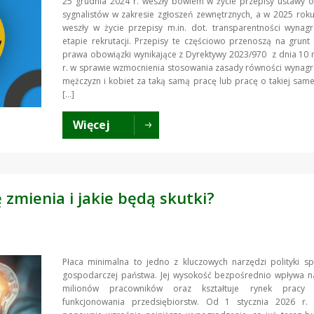
25 grudnia 2024 r. weszły bowiem w życie przepisy ustawy 
sygnalistów w zakresie zgłoszeń zewnętrznych, a w 2025 roku
weszły w życie przepisy m.in. dot. transparentności wynag
etapie rekrutacji. Przepisy te częściowo przenoszą na grunt
prawa obowiązki wynikające z Dyrektywy 2023/970 z dnia 10
r. w sprawie wzmocnienia stosowania zasady równości wynag
mężczyzn i kobiet za taką samą pracę lub pracę o takiej same
[…]
Więcej
ę zmienia i jakie będą skutki?
Płaca minimalna to jedno z kluczowych narzędzi polityki sp
gospodarczej państwa. Jej wysokość bezpośrednio wpływa na
milionów pracowników oraz kształtuje rynek pracy 
funkcjonowania przedsiębiorstw. Od 1 stycznia 2026 r.