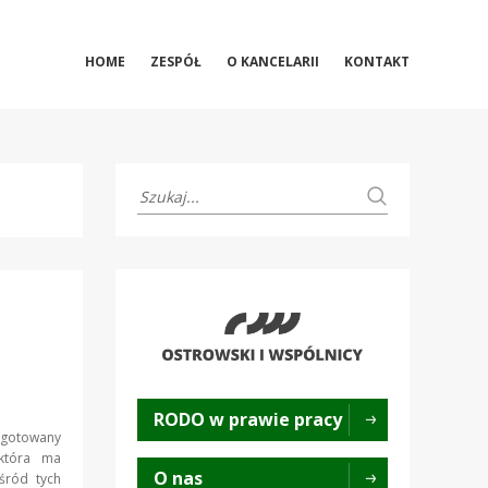
HOME
ZESPÓŁ
O KANCELARII
KONTAKT
RODO w prawie pracy
zygotowany
 która ma
O nas
śród tych