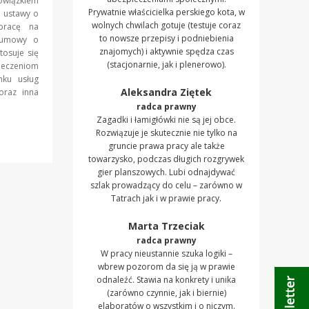
wiązkiem
Prywatnie właścicielka perskiego kota, w
1 ustawy o
wolnych chwilach gotuje (testuje coraz
pracę na
to nowsze przepisy i podniebienia
j umowy o
znajomych) i aktywnie spędza czas
tosuje się
(stacjonarnie, jak i plenerowo).
ieczeniom
ku usług
Aleksandra Ziętek
oraz inna
radca prawny
Zagadki i łamigłówki nie są jej obce.
Rozwiązuje je skutecznie nie tylko na
gruncie prawa pracy ale także
towarzysko, podczas długich rozgrywek
gier planszowych. Lubi odnajdywać
szlak prowadzący do celu – zarówno w
Tatrach jak i w prawie pracy.
Marta Trzeciak
radca prawny
W pracy nieustannie szuka logiki –
wbrew pozorom da się ją w prawie
odnaleźć. Stawia na konkrety i unika
(zarówno czynnie, jak i biernie)
elaboratów o wszystkim i o niczym.