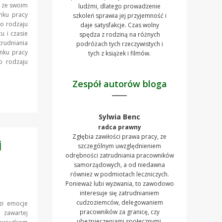
) ze swoim
ludźmi, dlatego prowadzenie
nku pracy
szkoleń sprawia jej przyjemność i
o rodzaju
daje satysfakcje. Czas wolny
u i czasie
spędza z rodziną na różnych
rudniania
podróżach tych rzeczywistych i
unku pracy
tych z książek i filmów.
o rodzaju
Zespół autorów bloga
Sylwia Benc
radca prawny
Zgłębia zawiłości prawa pracy, ze
j
szczególnym uwzględnieniem
odrębności zatrudniania pracowników
samorządowych, a od niedawna
również w podmiotach leczniczych.
Ponieważ lubi wyzwania, to zawodowo
interesuje się zatrudnianiem
cudzoziemców, delegowaniem
dzi emocje
pracowników za granicę, czy
 zawartej
ubezpieczeniami społecznymi.