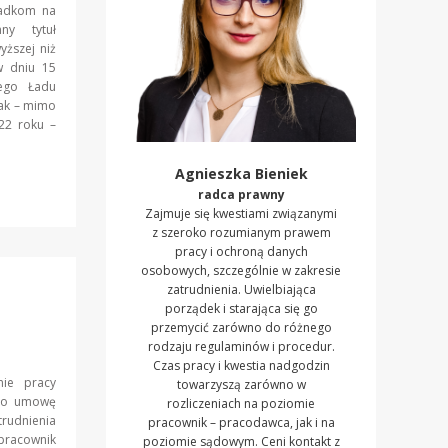
ładkom na
ny tytuł
yższej niż
w dniu 15
iego Ładu
nak – mimo
22 roku –
Agnieszka Bieniek
radca prawny
Zajmuje się kwestiami związanymi
z szeroko rozumianym prawem
pracy i ochroną danych
osobowych, szczególnie w zakresie
zatrudnienia. Uwielbiająca
porządek i starająca się go
przemycić zarówno do różnego
rodzaju regulaminów i procedur.
Czas pracy i kwestia nadgodzin
nie pracy
towarzyszą zarówno w
u o umowę
rozliczeniach na poziomie
rudnienia
pracownik – pracodawca, jak i na
 pracownik
poziomie sądowym. Ceni kontakt z