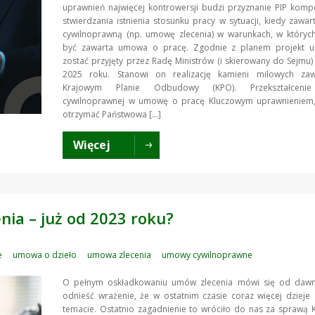
uprawnień najwięcej kontrowersji budzi przyznanie PIP komp
stwierdzania istnienia stosunku pracy w sytuacji, kiedy zaw
cywilnoprawną (np. umowę zlecenia) w warunkach, w któryc
być zawarta umowa o pracę. Zgodnie z planem projekt 
zostać przyjęty przez Radę Ministrów (i skierowany do Sejmu
2025 roku. Stanowi on realizację kamieni milowych za
Krajowym Planie Odbudowy (KPO). Przekształcen
cywilnoprawnej w umowę o pracę Kluczowym uprawnieniem,
otrzymać Państwowa […]
Więcej
ia – już od 2023 roku?
e
umowa o dzieło
umowa zlecenia
umowy cywilnoprawne
O pełnym oskładkowaniu umów zlecenia mówi się od daw
odnieść wrażenie, że w ostatnim czasie coraz więcej dzieje
temacie. Ostatnio zagadnienie to wróciło do nas za sprawą