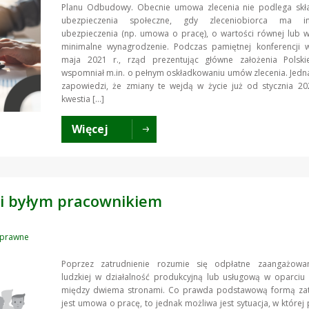
Planu Odbudowy. Obecnie umowa zlecenia nie podlega sk
ubezpieczenia społeczne, gdy zleceniobiorca ma in
ubezpieczenia (np. umowa o pracę), o wartości równej lub w
minimalne wynagrodzenie. Podczas pamiętnej konferencji 
maja 2021 r., rząd prezentując główne założenia Polsk
wspomniał m.in. o pełnym oskładkowaniu umów zlecenia. Jed
zapowiedzi, że zmiany te wejdą w życie już od stycznia 20
kwestia […]
Więcej
i byłym pracownikiem
oprawne
Poprzez zatrudnienie rozumie się odpłatne zaangażowa
ludzkiej w działalność produkcyjną lub usługową w oparci
między dwiema stronami. Co prawda podstawową formą zat
jest umowa o pracę, to jednak możliwa jest sytuacja, w której