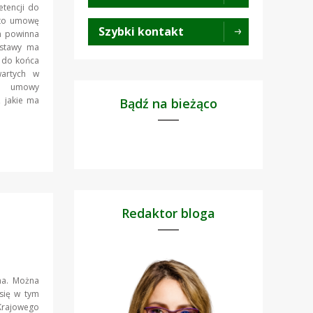
etencji do
arto umowę
Szybki kontakt
h powinna
ustawy ma
) do końca
wartych w
ie umowy
 jakie ma
Bądź na bieżąco
Redaktor bloga
na. Można
 się w tym
 Krajowego