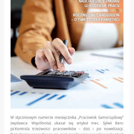
W styczniowym numerze miesięcznika „Pracownik Samorządowy”
(wydawca: Wspólnota) ukazał się artykuł mec. Sylwii Benc
pt.Kontrola trzeźwości pracowników – dziś i po nowelizacji.