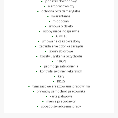
podatek dochodowy
alert pracowniczy
ochrona przedemerytalna
kwarantanna
młodociani
umowa o dzieło
osoby niepełnosprawne
AI w HR
umowa na czas określony
zatrudnienie członka zarządu
spory zbiorowe
koszty uzyskania przychodu
PFRON
promocja zatrudnienia
kontrola zwolnien lekarskich
kary
KRUS
tymczasowe aresztowanie pracownika
prywatny samochód pracownika
karta paliwowa
mienie pracodawcy
sposób świadczenia pracy