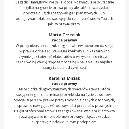
Zagadki i łamigłówki nie są jej obce. Rozwiązuje je skutecznie
nie tylko na gruncie prawa pracy ale także towarzysko,
podczas długich rozgrywek gier planszowych. Lubi
odnajdywać szlak prowadzący do celu – zarówno w Tatrach
jak i w prawie pracy.
Marta Trzeciak
radca prawny
W pracy nieustannie szuka logiki – wbrew pozorom da się ją
w prawie odnaleźć. Stawia na konkrety i unika (zarówno
czynnie, jak i biernie) elaboratów o wszystkim i o niczym.
Każdą wolną chwilę spędza z rodziną – najlepiej jak najbliżej
natury i z dala od cywilizacji.
Karolina Misiak
radca prawny
Miłośniczka długodystansowych spacerów i tańca, która
swoją energię i determinację przekłada na życie zawodowe.
Specjalizuje się w prawie pracy i ochronie danych osobowych,
sprawnie nawigując wśród zawiłości przepisów prawnych.
Dzięki profesjonalizmowi i zaangażowaniu wspiera klientów w
rozwiązywaniu ich problemów prawnych, łącząc wiedzę
ekspercką z indywidualnym podejściem.