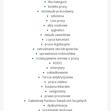
Bez kategorii
kodeks pracy
obowiązki pracodawcy
szkolenia
czas pracy
akta osobowe
sygnaliści
związki zawodowe
z życia kancelarii
prace legislacyjne
zatrudnianie obcokrajowców
uprawnienia rodzicielskie
rozwiązywanie umowy o pracę
RODO
emerytury
oskładkowanie
Tarcza antykryzysowa
praca zdalna
badania lekarskie
nadgodziny
prawo procesowe
Zakładowy Fundusz Świadczeń Socjalnych
dyskryminacja
pragmatyki służbowe