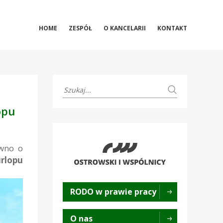
HOME
ZESPÓŁ
O KANCELARII
KONTAKT
opu
awno o
rlopu
RODO w prawie pracy
O nas