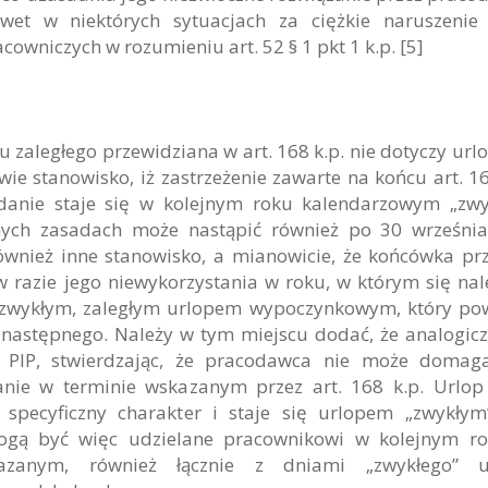
t w niektórych sytuacjach za ciężkie naruszenie 
niczych w rozumieniu art. 52 § 1 pkt 1 k.p. [5]
u zaległego przewidziana w art. 168 k.p. nie dotyczy url
wie stanowisko, iż zastrzeżenie zawarte na końcu art. 16
ądanie staje się w kolejnym roku kalendarzowym „zw
nych zasadach może nastąpić również po 30 wrześni
ównież inne stanowisko, a mianowicie, że końcówka pr
 w razie jego niewykorzystania w roku, w którym się nale
ię zwykłym, zaległym urlopem wypoczynkowym, który po
 następnego. Należy w tym miejscu dodać, że analogic
a PIP, stwierdzając, że pracodawca nie może domag
anie w terminie wskazanym przez art. 168 k.p. Urlop
specyficzny charakter i staje się urlopem „zwykłym
ogą być więc udzielane pracownikowi w kolejnym ro
zanym, również łącznie z dniami „zwykłego” u