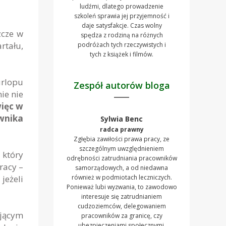
ludźmi, dlatego prowadzenie
szkoleń sprawia jej przyjemność i
daje satysfakcje. Czas wolny
zcze w
spędza z rodziną na różnych
rtału,
podróżach tych rzeczywistych i
tych z książek i filmów.
urlopu
Zespół autorów bloga
ie nie
ięc w
wnika
Sylwia Benc
radca prawny
Zgłębia zawiłości prawa pracy, ze
szczególnym uwzględnieniem
 który
odrębności zatrudniania pracowników
racy –
samorządowych, a od niedawna
jeżeli
również w podmiotach leczniczych.
Ponieważ lubi wyzwania, to zawodowo
interesuje się zatrudnianiem
cudzoziemców, delegowaniem
ującym
pracowników za granicę, czy
ubezpieczeniami społecznymi.