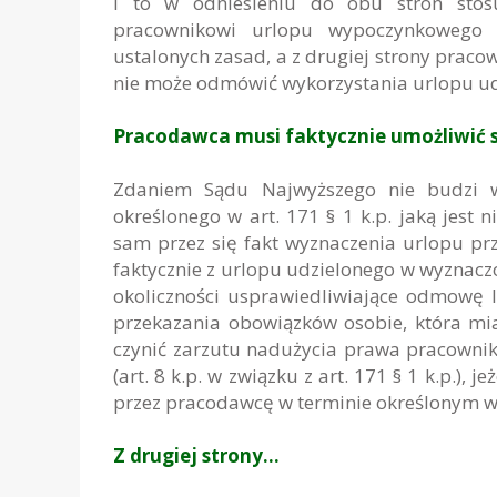
i to w odniesieniu do obu stron stos
pracownikowi urlopu wypoczynkowego 
ustalonych zasad, a z drugiej strony pracown
nie może odmówić wykorzystania urlopu udz
Pracodawca musi faktycznie umożliwić 
Zdaniem Sądu Najwyższego nie budzi wą
określonego w art. 171 § 1 k.p. jaką jest 
sam przez się fakt wyznaczenia urlopu prz
faktycznie z urlopu udzielonego w wyznaczo
okoliczności usprawiedliwiające odmowę l
przekazania obowiązków osobie, która mi
czynić zarzutu nadużycia prawa pracowni
(art. 8 k.p. w związku z art. 171 § 1 k.p.),
przez pracodawcę w terminie określonym w a
Z drugiej strony…