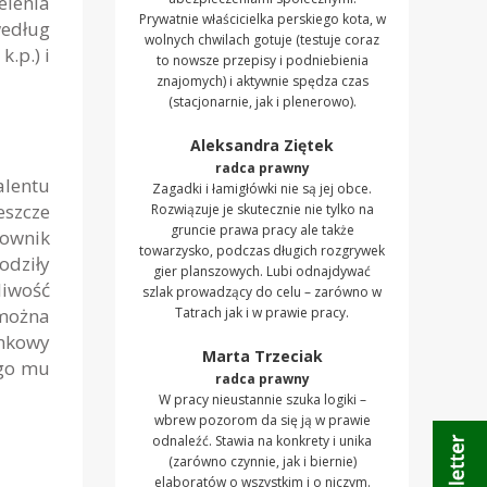
lenia
Prywatnie właścicielka perskiego kota, w
edług
wolnych chwilach gotuje (testuje coraz
.p.) i
to nowsze przepisy i podniebienia
znajomych) i aktywnie spędza czas
(stacjonarnie, jak i plenerowo).
Aleksandra Ziętek
radca prawny
lentu
Zagadki i łamigłówki nie są jej obce.
eszcze
Rozwiązuje je skutecznie nie tylko na
gruncie prawa pracy ale także
cownik
towarzysko, podczas długich rozgrywek
odziły
gier planszowych. Lubi odnajdywać
liwość
szlak prowadzący do celu – zarówno w
 można
Tatrach jak i w prawie pracy.
ynkowy
Marta Trzeciak
ego mu
radca prawny
W pracy nieustannie szuka logiki –
wbrew pozorom da się ją w prawie
odnaleźć. Stawia na konkrety i unika
(zarówno czynnie, jak i biernie)
elaboratów o wszystkim i o niczym.