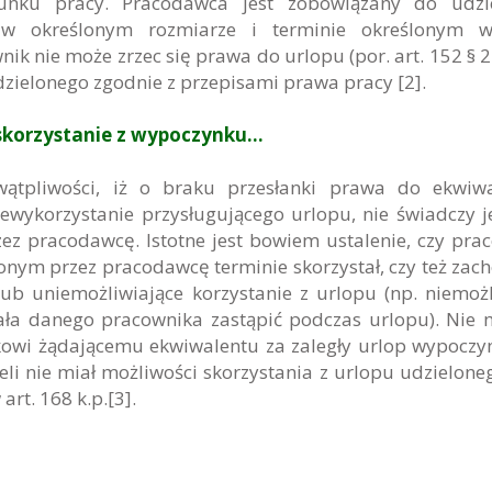
unku pracy. Pracodawca jest zobowiązany do udzie
w określonym rozmiarze i terminie określonym w
ik nie może zrzec się prawa do urlopu (por. art. 152 § 2 k
ielonego zgodnie z przepisami prawa pracy [2].
skorzystanie z wypoczynku…
tpliwości, iż o braku przesłanki prawa do ekwiwa
niewykorzystanie przysługującego urlopu, nie świadczy j
ez pracodawcę. Istotne jest bowiem ustalenie, czy pra
nym przez pracodawcę terminie skorzystał, czy też zach
ub uniemożliwiające korzystanie z urlopu (np. niemoż
ała danego pracownika zastąpić podczas urlopu). Nie
kowi żądającemu ekwiwalentu za zaległy urlop wypocz
 jeżeli nie miał możliwości skorzystania z urlopu udzielon
rt. 168 k.p.[3].