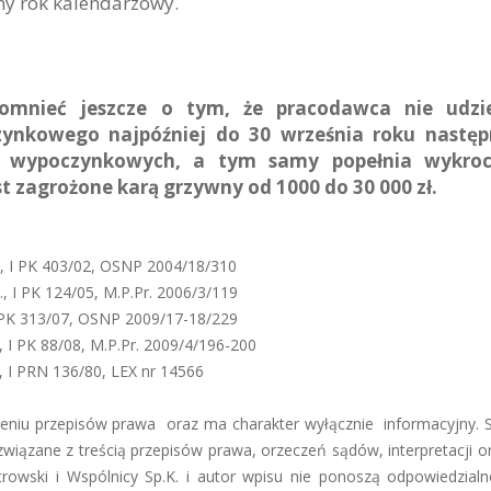
ny rok kalendarzowy.
pomnieć jeszcze o tym, że pracodawca nie udzie
zynkowego najpóźniej do 30 września roku następ
ów wypoczynkowych, a tym samy popełnia wykroc
 zagrożone karą grzywny od 1000 do 30 000 zł.
., I PK 403/02, OSNP 2004/18/310
, I PK 124/05, M.P.Pr. 2006/3/119
I PK 313/07, OSNP 2009/17-18/229
, I PK 88/08, M.P.Pr. 2009/4/196-200
, I PRN 136/80, LEX nr 14566
mieniu przepisów prawa oraz ma charakter wyłącznie informacyjny. 
iązane z treścią przepisów prawa, orzeczeń sądów, interpretacji 
trowski i Wspólnicy Sp.K. i autor wpisu nie ponoszą odpowiedzialn