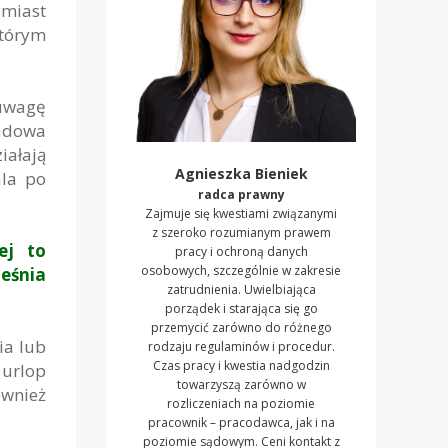
omiast
tórym
 uwagę
ładowa
iałają
Agnieszka Bieniek
ala po
radca prawny
Zajmuje się kwestiami związanymi
z szeroko rozumianym prawem
ej to
pracy i ochroną danych
osobowych, szczególnie w zakresie
eśnia
zatrudnienia. Uwielbiająca
porządek i starająca się go
przemycić zarówno do różnego
ia lub
rodzaju regulaminów i procedur.
Czas pracy i kwestia nadgodzin
urlop
towarzyszą zarówno w
ównież
rozliczeniach na poziomie
pracownik – pracodawca, jak i na
poziomie sądowym. Ceni kontakt z