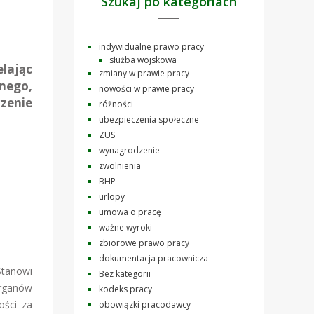
Szukaj po kategoriach
indywidualne prawo pracy
służba wojskowa
lając
zmiany w prawie pracy
nego,
nowości w prawie pracy
zenie
różności
ubezpieczenia społeczne
ZUS
wynagrodzenie
zwolnienia
BHP
urlopy
umowa o pracę
ważne wyroki
zbiorowe prawo pracy
dokumentacja pracownicza
Stanowi
Bez kategorii
organów
kodeks pracy
ości za
obowiązki pracodawcy