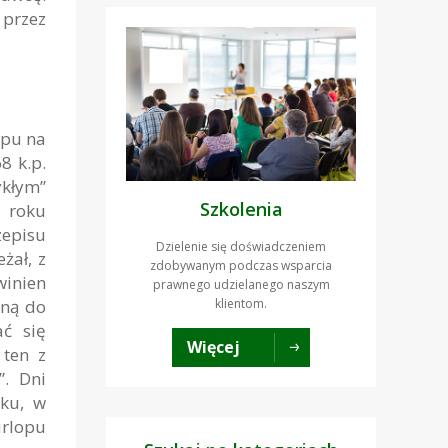
przez
opu na
8 k.p.
ykłym”
Szkolenia
a roku
zepisu
Dzielenie się doświadczeniem
żał, z
zdobywanym podczas wsparcia
winien
prawnego udzielanego naszym
klientom.
zną do
ać się
Więcej
 ten z
”. Dni
ku, w
rlopu