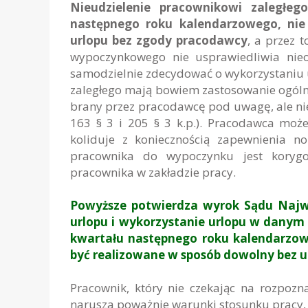
Nieudzielenie pracownikowi zaległe
następnego roku kalendarzowego, nie
urlopu bez zgody pracodawcy
, a przez 
wypoczynkowego nie usprawiedliwia nie
samodzielnie zdecydować o wykorzystaniu 
zaległego mają bowiem zastosowanie ogólne
brany przez pracodawcę pod uwagę, ale nie
163 § 3 i 205 § 3 k.p.). Pracodawca moż
koliduje z koniecznością zapewnienia n
pracownika do wypoczynku jest korygo
pracownika w zakładzie pracy.
Powyższe potwierdza wyrok Sądu Najwy
urlopu i wykorzystanie urlopu w danym
kwartału następnego roku kalendarzow
być realizowane w sposób dowolny bez 
Pracownik, który nie czekając na rozpoz
narusza poważnie warunki stosunku pracy, 