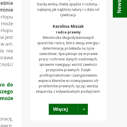
eśnia
Każdą wolną chwilę spędza z rodziną –
minie
najlepiej jak najbliżej natury i z dala od
cywilizacji.
urlopu
 może
Karolina Misiak
urlopu
radca prawny
a jest
Miłośniczka długodystansowych
w art.
spacerów i tańca, która swoją energię i
determinację przekłada na życie
ie nie
zawodowe. Specjalizuje się w prawie
 prawa
pracy i ochronie danych osobowych,
ności
sprawnie nawigując wśród zawiłości
przepisów prawnych. Dzięki
profesjonalizmowi i zaangażowaniu
wspiera klientów w rozwiązywaniu ich
wo do
problemów prawnych, łącząc wiedzę
szego
ekspercką z indywidualnym podejściem.
 może
Więcej
pracę,
dawcę.