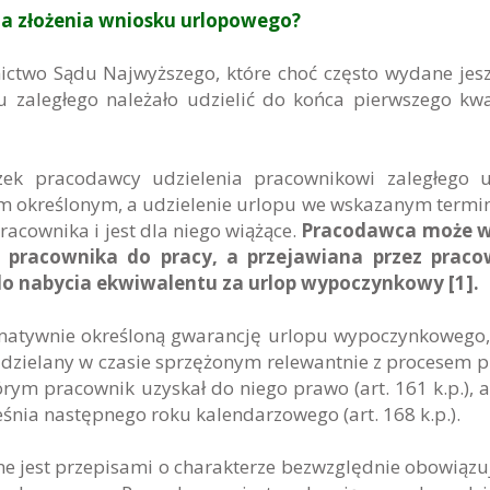
ia złożenia wniosku urlopowego?
ctwo Sądu Najwyższego, które choć często wydane jes
 zaległego należało udzielić do końca pierwszego kwa
zek pracodawcy udzielenia pracownikowi zaległego 
m określonym, a udzielenie urlopu we wskazanym termin
cownika i jest dla niego wiążące.
Pracodawca może w
ć pracownika do pracy, a przejawiana przez praco
do nabycia ekwiwalentu za urlop wypoczynkowy [1].
atywnie określoną gwarancję urlopu wypoczynkowego,
udzielany w czasie sprzężonym relewantnie z procesem p
ym pracownik uzyskał do niego prawo (art. 161 k.p.), a 
eśnia następnego roku kalendarzowego (art. 168 k.p.).
e jest przepisami o charakterze bezwzględnie obowiąz