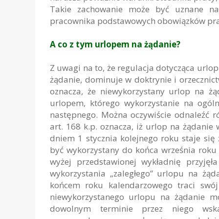
Takie zachowanie może być uznane nawe
pracownika podstawowych obowiązków pracow
A co z tym urlopem na żądanie?
Z uwagi na to, że regulacja dotycząca urlop
żądanie, dominuje w doktrynie i orzecznict
oznacza, że niewykorzystany urlop na ż
urlopem, którego wykorzystanie na ogól
następnego. Można oczywiście odnaleźć r
art. 168 k.p. oznacza, iż urlop na żądanie
dniem 1 stycznia kolejnego roku staje s
być wykorzystany do końca września roku
wyżej przedstawionej wykładnię przyjęł
wykorzystania „zaległego” urlopu na żąd
końcem roku kalendarzowego traci swój 
niewykorzystanego urlopu na żądanie m
dowolnym terminie przez niego wska