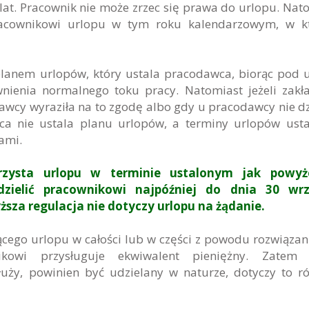
lat. Pracownik nie może zrzec się prawa do urlopu. Nat
racownikowi urlopu w tym roku kalendarzowym, w k
planem urlopów, który ustala pracodawca, biorąc pod
nienia normalnego toku pracy. Natomiast jeżeli zak
awcy wyraziła na to zgodę albo gdy u pracodawcy nie dz
a nie ustala planu urlopów, a terminy urlopów ust
ami.
rzysta urlopu w terminie ustalonym jak powyż
zielić pracownikowi najpóźniej do dnia 30 wrz
za regulacja nie dotyczy urlopu na żądanie.
cego urlopu w całości lub w części z powodu rozwiązan
kowi przysługuje ekwiwalent pieniężny. Zatem 
uży, powinien być udzielany w naturze, dotyczy to r