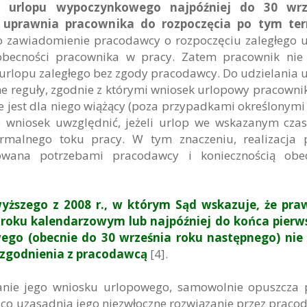
go urlopu wypoczynkowego najpóźniej do 30 wrz
 uprawnia pracownika do rozpoczęcia po tym ter
to zawiadomienie pracodawcy o rozpoczęciu zaległego 
obecności pracownika w pracy. Zatem pracownik nie
urlopu zaległego bez zgody pracodawcy. Do udzielania 
 reguły, zgodnie z którymi wniosek urlopowy pracownik
 jest dla niego wiążący (poza przypadkami określonymi 
e wniosek uwzględnić, jeżeli urlop we wskazanym czas
ormalnego toku pracy. W tym znaczeniu, realizacja
wana potrzebami pracodawcy i koniecznością obec
ższego z 2008 r., w którym Sąd wskazuje, że pra
 roku kalendarzowym lub najpóźniej do końca pierw
ego (obecnie do 30 września roku następnego) nie
uzgodnienia z pracodawcą
[4].
nanie jego wniosku urlopowego, samowolnie opuszcza 
co uzasadnia jego niezwłoczne rozwiązanie przez praco