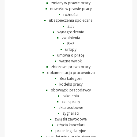
zmiany w prawie pracy
nowości w prawie pracy
różności
ubezpieczenia społeczne
ZUS
wynagrodzenie
zwolnienia
BHP
urlopy
umowa o pracę
ważne wyroki
zbiorowe prawo pracy
dokumentacja pracownicza
Bez kategorii
kodeks pracy
obowiązki pracodawcy
szkolenia
czas pracy
akta osobowe
sygnaliści
związki zawodowe
z życia kancelarii
prace legislacyjne
zatrudnianie obcokrajowców