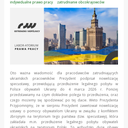
indywidualne prawo pracy
zatrudnianie obcokrajowców
Oto ważna wiadomość dla pracodawców zatrudniających
ukraińskich pracowników: Prezydent podpisał nowelizację
specustawy, przewidującą przedłużenie legalnego pobytu w
Polsce obywateli Ukrainy do 4 marca 2026 r. Poniżej
przedstawiamy na czym dokładnie polega to przedłużenia, oraz
czego możemy się spodziewać po tej dacie. Weto Prezydenta
Przypomnijmy, że w sierpniu Prezydent zawetował nowelizację
ustawy o pomocy obywatelom Ukrainy w związku z konfliktem
zbrojnym na terytorium tego państwa (tzw. specustawy), która
zakładała m.in. przedłużenie legalnego pobytu obywateli
ukraińskich na terytorium Polski. To wzbudziło duże obawy