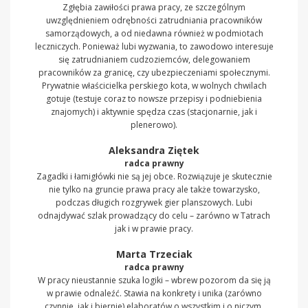
Zgłębia zawiłości prawa pracy, ze szczególnym
uwzględnieniem odrębności zatrudniania pracowników
samorządowych, a od niedawna również w podmiotach
leczniczych. Ponieważ lubi wyzwania, to zawodowo interesuje
się zatrudnianiem cudzoziemców, delegowaniem
pracowników za granicę, czy ubezpieczeniami społecznymi.
Prywatnie właścicielka perskiego kota, w wolnych chwilach
gotuje (testuje coraz to nowsze przepisy i podniebienia
znajomych) i aktywnie spędza czas (stacjonarnie, jak i
plenerowo).
Aleksandra Ziętek
radca prawny
Zagadki i łamigłówki nie są jej obce. Rozwiązuje je skutecznie
nie tylko na gruncie prawa pracy ale także towarzysko,
podczas długich rozgrywek gier planszowych. Lubi
odnajdywać szlak prowadzący do celu – zarówno w Tatrach
jak i w prawie pracy.
Marta Trzeciak
radca prawny
W pracy nieustannie szuka logiki – wbrew pozorom da się ją
w prawie odnaleźć. Stawia na konkrety i unika (zarówno
czynnie, jak i biernie) elaboratów o wszystkim i o niczym.