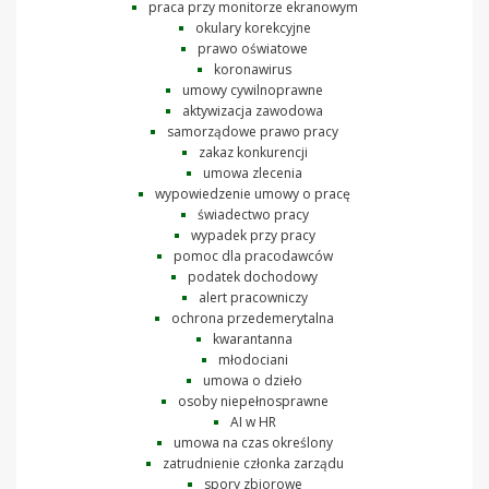
praca przy monitorze ekranowym
okulary korekcyjne
prawo oświatowe
koronawirus
umowy cywilnoprawne
aktywizacja zawodowa
samorządowe prawo pracy
zakaz konkurencji
umowa zlecenia
wypowiedzenie umowy o pracę
świadectwo pracy
wypadek przy pracy
pomoc dla pracodawców
podatek dochodowy
alert pracowniczy
ochrona przedemerytalna
kwarantanna
młodociani
umowa o dzieło
osoby niepełnosprawne
AI w HR
umowa na czas określony
zatrudnienie członka zarządu
spory zbiorowe