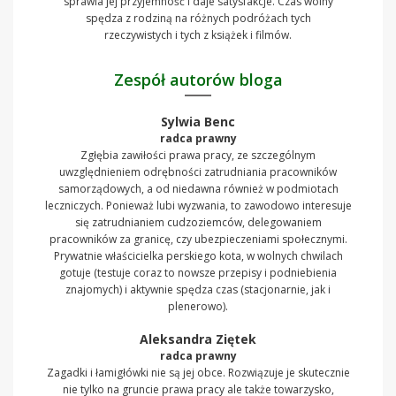
sprawia jej przyjemność i daje satysfakcje. Czas wolny
spędza z rodziną na różnych podróżach tych
rzeczywistych i tych z książek i filmów.
Zespół autorów bloga
Sylwia Benc
radca prawny
Zgłębia zawiłości prawa pracy, ze szczególnym
uwzględnieniem odrębności zatrudniania pracowników
samorządowych, a od niedawna również w podmiotach
leczniczych. Ponieważ lubi wyzwania, to zawodowo interesuje
się zatrudnianiem cudzoziemców, delegowaniem
pracowników za granicę, czy ubezpieczeniami społecznymi.
Prywatnie właścicielka perskiego kota, w wolnych chwilach
gotuje (testuje coraz to nowsze przepisy i podniebienia
znajomych) i aktywnie spędza czas (stacjonarnie, jak i
plenerowo).
Aleksandra Ziętek
radca prawny
Zagadki i łamigłówki nie są jej obce. Rozwiązuje je skutecznie
nie tylko na gruncie prawa pracy ale także towarzysko,