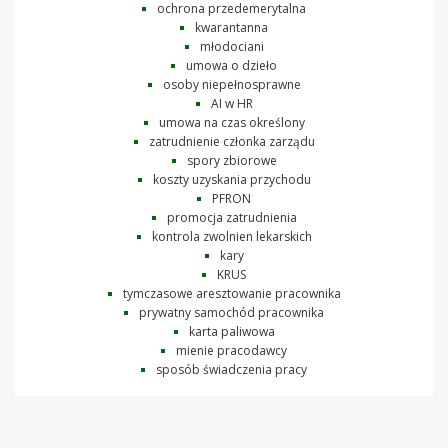
ochrona przedemerytalna
kwarantanna
młodociani
umowa o dzieło
osoby niepełnosprawne
AI w HR
umowa na czas określony
zatrudnienie członka zarządu
spory zbiorowe
koszty uzyskania przychodu
PFRON
promocja zatrudnienia
kontrola zwolnien lekarskich
kary
KRUS
tymczasowe aresztowanie pracownika
prywatny samochód pracownika
karta paliwowa
mienie pracodawcy
sposób świadczenia pracy