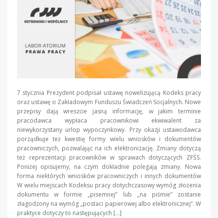
7 stycznia Prezydent podpisał ustawę nowelizującą Kodeks pracy
oraz ustawę o Zakładowym Funduszu Świadczeń Socjalnych. Nowe
przepisy dają wreszcie jasną informację, w jakim terminie
pracodawca wypłaca pracownikowi ekwiwalent za
niewykorzystany urlop wypoczynkowy. Przy okazji ustawodawca
porządkuje też kwestię formy wielu wniosków i dokumentów
pracowniczych, pozwalając na ich elektronizację. Zmiany dotyczą
też reprezentacji pracowników w sprawach dotyczących ZFŚS.
Poniżej opisujemy, na czym dokładnie polegają zmiany. Nowa
forma niektórych wniosków pracowniczych i innych dokumentów
W wielu miejscach Kodeksu pracy dotychczasowy wymóg złożenia
dokumentu w formie „pisemnej” lub „na piśmie” zostanie
złagodzony na wymóg „postaci papierowej albo elektronicznej”. W
praktyce dotyczy to następujących […]