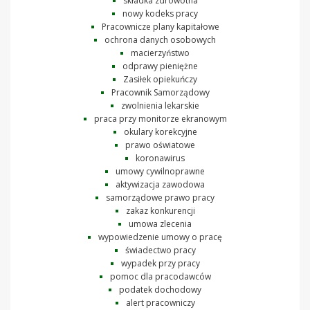
składka zdrowotna
nowy kodeks pracy
Pracownicze plany kapitałowe
ochrona danych osobowych
macierzyństwo
odprawy pieniężne
Zasiłek opiekuńczy
Pracownik Samorządowy
zwolnienia lekarskie
praca przy monitorze ekranowym
okulary korekcyjne
prawo oświatowe
koronawirus
umowy cywilnoprawne
aktywizacja zawodowa
samorządowe prawo pracy
zakaz konkurencji
umowa zlecenia
wypowiedzenie umowy o pracę
świadectwo pracy
wypadek przy pracy
pomoc dla pracodawców
podatek dochodowy
alert pracowniczy