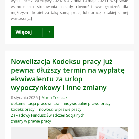
wynikające z Dyrektywy 2023/970 z dnia 10 maja 2023 r. w sprawie
wzmocnienia stosowania zasady równości wynagrodzeń dla
mężczyzn i kobiet za taką samą pracę lub pracę o takiej samej
wartości […]
Więcej
Nowelizacja Kodeksu pracy już
pewna: dłuższy termin na wypłatę
ekwiwalentu za urlop
wypoczynkowy i inne zmiany
8 stycznia 2026
|
Marta Trzeciak
dokumentacja pracownicza
indywidualne prawo pracy
kodeks pracy
nowości w prawie pracy
Zakładowy Fundusz Świadczeń Socjalnych
zmiany w prawie pracy