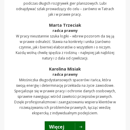
podczas długich rozgrywek gier planszowych. Lubi
odnajdywać szlak prowadzący do celu – zarówno w Tatrach
jak i w prawie pracy.
Marta Trzeciak
radca prawny
W pracy nieustannie szuka logiki – wbrew pozorom da się ją
w prawie odnaleźć. Stawia na konkrety i unika (zarówno
czynnie, jak i biernie) elaboratów o wszystkim i o niczym.
Każdą wolną chwilę spędza z rodziną – najlepiej jak najbliżej
natury i z dala od cywilizacji.
Karolina Misiak
radca prawny
Miłośniczka długodystansowych spacerów i tańca, która
swoją energię i determinację przekłada na życie zawodowe.
Specjalizuje się w prawie pracy i ochronie danych osobowych,
sprawnie nawigując wśród zawiłości przepisów prawnych.
Dzięki profesjonalizmowi i zaangażowaniu wspiera klientów w
rozwiązywaniu ich problemów prawnych, łącząc wiedzę
ekspercką z indywidualnym podejściem.
Więcej