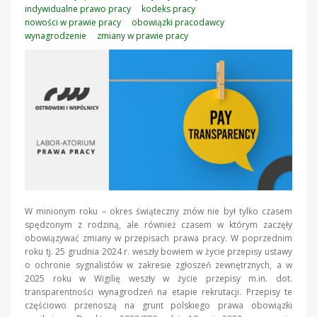
indywidualne prawo pracy
kodeks pracy
nowości w prawie pracy
obowiązki pracodawcy
wynagrodzenie
zmiany w prawie pracy
W minionym roku – okres świąteczny znów nie był tylko czasem
spędzonym z rodziną, ale również czasem w którym zaczęły
obowiązywać zmiany w przepisach prawa pracy. W poprzednim
roku tj. 25 grudnia 2024 r. weszły bowiem w życie przepisy ustawy
o ochronie sygnalistów w zakresie zgłoszeń zewnętrznych, a w
2025 roku w Wigilię weszły w życie przepisy m.in. dot.
transparentności wynagrodzeń na etapie rekrutacji. Przepisy te
częściowo przenoszą na grunt polskiego prawa obowiązki