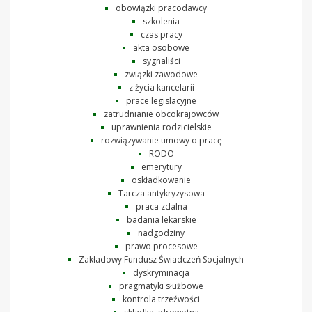
obowiązki pracodawcy
szkolenia
czas pracy
akta osobowe
sygnaliści
związki zawodowe
z życia kancelarii
prace legislacyjne
zatrudnianie obcokrajowców
uprawnienia rodzicielskie
rozwiązywanie umowy o pracę
RODO
emerytury
oskładkowanie
Tarcza antykryzysowa
praca zdalna
badania lekarskie
nadgodziny
prawo procesowe
Zakładowy Fundusz Świadczeń Socjalnych
dyskryminacja
pragmatyki służbowe
kontrola trzeźwości