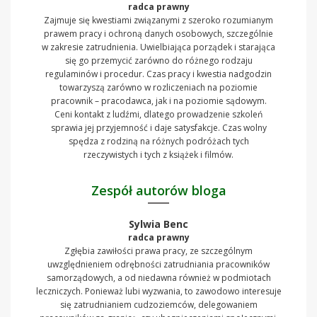
radca prawny
Zajmuje się kwestiami związanymi z szeroko rozumianym
prawem pracy i ochroną danych osobowych, szczególnie
w zakresie zatrudnienia. Uwielbiająca porządek i starająca
się go przemycić zarówno do różnego rodzaju
regulaminów i procedur. Czas pracy i kwestia nadgodzin
towarzyszą zarówno w rozliczeniach na poziomie
pracownik – pracodawca, jak i na poziomie sądowym.
Ceni kontakt z ludźmi, dlatego prowadzenie szkoleń
sprawia jej przyjemność i daje satysfakcje. Czas wolny
spędza z rodziną na różnych podróżach tych
rzeczywistych i tych z książek i filmów.
Zespół autorów bloga
Sylwia Benc
radca prawny
Zgłębia zawiłości prawa pracy, ze szczególnym
uwzględnieniem odrębności zatrudniania pracowników
samorządowych, a od niedawna również w podmiotach
leczniczych. Ponieważ lubi wyzwania, to zawodowo interesuje
się zatrudnianiem cudzoziemców, delegowaniem