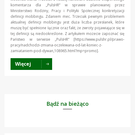
komentarza dla „PulsHR” w sprawie planowanej przez
Ministerstwo Rodziny, Pracy i Polityki Społecznej konkretyzacji
definicji mobbingu. Zdaniem mec. Trzeciak pewnym problemem
aktualnej definicji mobbingu jest duża liczba przesłanek, które
muszę być spełnione łącznie oraz fakt, że zwroty pojawiające się w
tej definicji są niedookreślone. Z artykułem możecie zapoznać się
Państwo w serwisie „PulsHR” [https://www.pulshr.pl/prawo-
pracy/nadchodzi-zmiana-oczekiwana-od-lat-koniec-z-
zamiataniem-pod-dywan,108965.html?mp=promo].
Więcej
Bądź na bieżąco