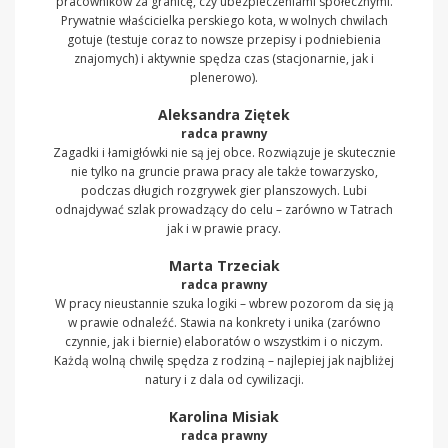
pracowników za granicę, czy ubezpieczeniami społecznymi.
Prywatnie właścicielka perskiego kota, w wolnych chwilach
gotuje (testuje coraz to nowsze przepisy i podniebienia
znajomych) i aktywnie spędza czas (stacjonarnie, jak i
plenerowo).
Aleksandra Ziętek
radca prawny
Zagadki i łamigłówki nie są jej obce. Rozwiązuje je skutecznie
nie tylko na gruncie prawa pracy ale także towarzysko,
podczas długich rozgrywek gier planszowych. Lubi
odnajdywać szlak prowadzący do celu – zarówno w Tatrach
jak i w prawie pracy.
Marta Trzeciak
radca prawny
W pracy nieustannie szuka logiki – wbrew pozorom da się ją
w prawie odnaleźć. Stawia na konkrety i unika (zarówno
czynnie, jak i biernie) elaboratów o wszystkim i o niczym.
Każdą wolną chwilę spędza z rodziną – najlepiej jak najbliżej
natury i z dala od cywilizacji.
Karolina Misiak
radca prawny