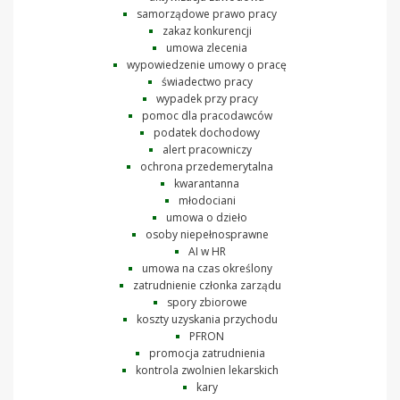
samorządowe prawo pracy
zakaz konkurencji
umowa zlecenia
wypowiedzenie umowy o pracę
świadectwo pracy
wypadek przy pracy
pomoc dla pracodawców
podatek dochodowy
alert pracowniczy
ochrona przedemerytalna
kwarantanna
młodociani
umowa o dzieło
osoby niepełnosprawne
AI w HR
umowa na czas określony
zatrudnienie członka zarządu
spory zbiorowe
koszty uzyskania przychodu
PFRON
promocja zatrudnienia
kontrola zwolnien lekarskich
kary