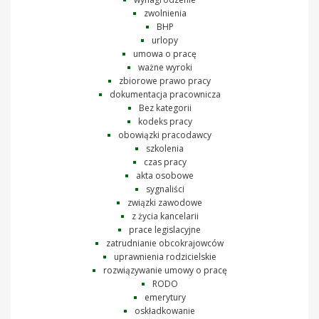
zwolnienia
BHP
urlopy
umowa o pracę
ważne wyroki
zbiorowe prawo pracy
dokumentacja pracownicza
Bez kategorii
kodeks pracy
obowiązki pracodawcy
szkolenia
czas pracy
akta osobowe
sygnaliści
związki zawodowe
z życia kancelarii
prace legislacyjne
zatrudnianie obcokrajowców
uprawnienia rodzicielskie
rozwiązywanie umowy o pracę
RODO
emerytury
oskładkowanie