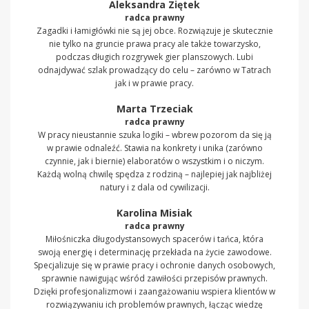
Aleksandra Ziętek
radca prawny
Zagadki i łamigłówki nie są jej obce. Rozwiązuje je skutecznie
nie tylko na gruncie prawa pracy ale także towarzysko,
podczas długich rozgrywek gier planszowych. Lubi
odnajdywać szlak prowadzący do celu – zarówno w Tatrach
jak i w prawie pracy.
Marta Trzeciak
radca prawny
W pracy nieustannie szuka logiki – wbrew pozorom da się ją
w prawie odnaleźć. Stawia na konkrety i unika (zarówno
czynnie, jak i biernie) elaboratów o wszystkim i o niczym.
Każdą wolną chwilę spędza z rodziną – najlepiej jak najbliżej
natury i z dala od cywilizacji.
Karolina Misiak
radca prawny
Miłośniczka długodystansowych spacerów i tańca, która
swoją energię i determinację przekłada na życie zawodowe.
Specjalizuje się w prawie pracy i ochronie danych osobowych,
sprawnie nawigując wśród zawiłości przepisów prawnych.
Dzięki profesjonalizmowi i zaangażowaniu wspiera klientów w
rozwiązywaniu ich problemów prawnych, łącząc wiedzę