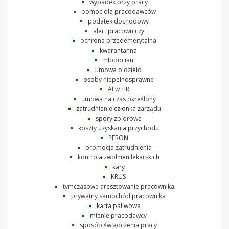
wypadek przy pracy
pomoc dla pracodawców
podatek dochodowy
alert pracowniczy
ochrona przedemerytalna
kwarantanna
młodociani
umowa o dzieło
osoby niepełnosprawne
AI w HR
umowa na czas określony
zatrudnienie członka zarządu
spory zbiorowe
koszty uzyskania przychodu
PFRON
promocja zatrudnienia
kontrola zwolnien lekarskich
kary
KRUS
tymczasowe aresztowanie pracownika
prywatny samochód pracownika
karta paliwowa
mienie pracodawcy
sposób świadczenia pracy