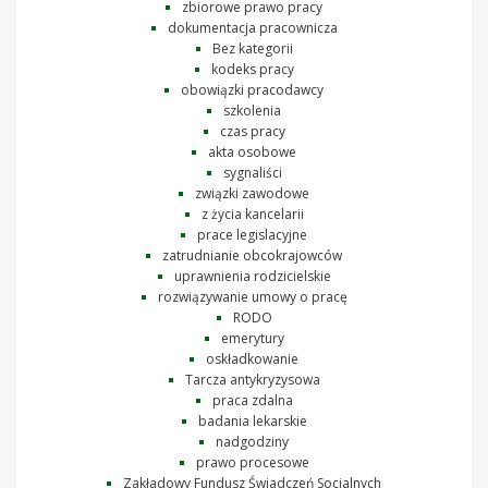
zbiorowe prawo pracy
dokumentacja pracownicza
Bez kategorii
kodeks pracy
obowiązki pracodawcy
szkolenia
czas pracy
akta osobowe
sygnaliści
związki zawodowe
z życia kancelarii
prace legislacyjne
zatrudnianie obcokrajowców
uprawnienia rodzicielskie
rozwiązywanie umowy o pracę
RODO
emerytury
oskładkowanie
Tarcza antykryzysowa
praca zdalna
badania lekarskie
nadgodziny
prawo procesowe
Zakładowy Fundusz Świadczeń Socjalnych