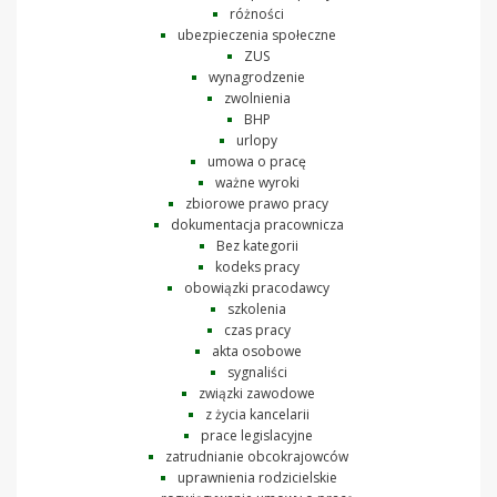
różności
ubezpieczenia społeczne
ZUS
wynagrodzenie
zwolnienia
BHP
urlopy
umowa o pracę
ważne wyroki
zbiorowe prawo pracy
dokumentacja pracownicza
Bez kategorii
kodeks pracy
obowiązki pracodawcy
szkolenia
czas pracy
akta osobowe
sygnaliści
związki zawodowe
z życia kancelarii
prace legislacyjne
zatrudnianie obcokrajowców
uprawnienia rodzicielskie