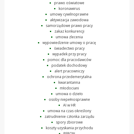
prawo oświatowe
koronawirus
umowy cywilnoprawne
aktywizacja zawodowa
samorządowe prawo pracy
zakaz konkurencji
umowa zlecenia
wypowiedzenie umowy o pracę
świadectwo pracy
wypadek przy pracy
pomoc dla pracodawców
podatek dochodowy
alert pracowniczy
ochrona przedemerytalna
kwarantanna
młodociani
umowa o dzieło
osoby niepełnosprawne
AI w HR
umowa na czas określony
zatrudnienie członka zarządu
spory zbiorowe
koszty uzyskania przychodu
PFRON