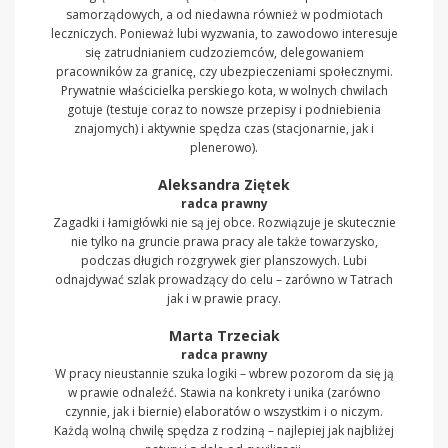
samorządowych, a od niedawna również w podmiotach
leczniczych. Ponieważ lubi wyzwania, to zawodowo interesuje
się zatrudnianiem cudzoziemców, delegowaniem
pracowników za granicę, czy ubezpieczeniami społecznymi.
Prywatnie właścicielka perskiego kota, w wolnych chwilach
gotuje (testuje coraz to nowsze przepisy i podniebienia
znajomych) i aktywnie spędza czas (stacjonarnie, jak i
plenerowo).
Aleksandra Ziętek
radca prawny
Zagadki i łamigłówki nie są jej obce. Rozwiązuje je skutecznie
nie tylko na gruncie prawa pracy ale także towarzysko,
podczas długich rozgrywek gier planszowych. Lubi
odnajdywać szlak prowadzący do celu – zarówno w Tatrach
jak i w prawie pracy.
Marta Trzeciak
radca prawny
W pracy nieustannie szuka logiki – wbrew pozorom da się ją
w prawie odnaleźć. Stawia na konkrety i unika (zarówno
czynnie, jak i biernie) elaboratów o wszystkim i o niczym.
Każdą wolną chwilę spędza z rodziną – najlepiej jak najbliżej