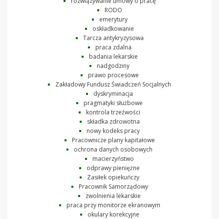
rozwiązywanie umowy o pracę
RODO
emerytury
oskładkowanie
Tarcza antykryzysowa
praca zdalna
badania lekarskie
nadgodziny
prawo procesowe
Zakładowy Fundusz Świadczeń Socjalnych
dyskryminacja
pragmatyki służbowe
kontrola trzeźwości
składka zdrowotna
nowy kodeks pracy
Pracownicze plany kapitałowe
ochrona danych osobowych
macierzyństwo
odprawy pieniężne
Zasiłek opiekuńczy
Pracownik Samorządowy
zwolnienia lekarskie
praca przy monitorze ekranowym
okulary korekcyjne