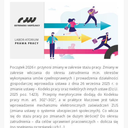
Początek 2026 r. przynosi zmiany w zakresie stażu pracy. Zmiany w
zakresie wliczania do okresu zatrudnienia m.in. okresów
wykonywania umów cywilnoprawnych i prowadzenia działalności
gospodarczej wprowadza ustawa z dnia 26 września 2025 r. o
zmianie ustawy – Kodeks pracy oraz niektórych innych ustaw (Dz.U.
2025 poz. 1423). Przepisy merytorycznie dodają do Kodeksu
pracy m.in. art. 302¹–302², a w praktyce kluczowe jest także
wprowadzenie mechanizmu elektronicznych zaświadczeń ZUS
(zmiana ustawy o systemie ubezpieczeń społecznych). Co wlicza
się do stażu pracy po zmianach (w dużym skrócie)? Do okresu
zatrudnienia – dla celów uprawnień pracowniczych – dolicza się
(po spełnieniu przesłanek i ich […]