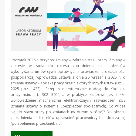
Początek 2026 r. przynosi zmiany w zakresie stażu pracy. Zmiany w
zakresie wliczania do okresu zatrudnienia m.in. okresów
wykonywania umów cywilnoprawnych i prowadzenia działalności
gospodarczej wprowadza ustawa z dnia 26 września 2025 r. o
zmianie ustawy – Kodeks pracy oraz niektórych innych ustaw (Dz.U.
2025 poz. 1423). Przepisy merytorycznie dodają do Kodeksu
pracy m.in. art. 302¹–302², a w praktyce kluczowe jest także
wprowadzenie mechanizmu elektronicznych zaświadczeń ZUS
(zmiana ustawy o systemie ubezpieczeń społecznych). Co wlicza
się do stażu pracy po zmianach (w dużym skrócie)? Do okresu
zatrudnienia – dla celów uprawnień pracowniczych – dolicza się
(po spełnieniu przesłanek i ich […]