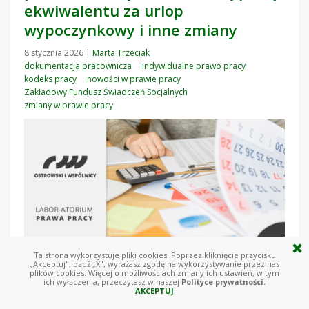
ekwiwalentu za urlop
wypoczynkowy i inne zmiany
8 stycznia 2026
|
Marta Trzeciak
dokumentacja pracownicza
indywidualne prawo pracy
kodeks pracy
nowości w prawie pracy
Zakładowy Fundusz Świadczeń Socjalnych
zmiany w prawie pracy
Ta strona wykorzystuje pliki cookies. Poprzez kliknięcie przycisku
„Akceptuj", bądź „X", wyrażasz zgodę na wykorzystywanie przez nas
plików cookies. Więcej o możliwościach zmiany ich ustawień, w tym
7 stycznia Prezydent podpisał ustawę nowelizującą Kodeks pracy
ich wyłączenia, przeczytasz w naszej
Polityce prywatności.
oraz ustawę o Zakładowym Funduszu Świadczeń Socjalnych. Nowe
AKCEPTUJ
przepisy dają wreszcie jasną informację, w jakim terminie