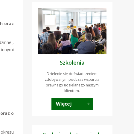
h oraz
zinnej,
 innymi
Szkolenia
Dzielenie się doświadczeniem
zdobywanym podczas wsparcia
prawnego udzielanego naszym
klientom.
Więcej
oraz o
 okresu