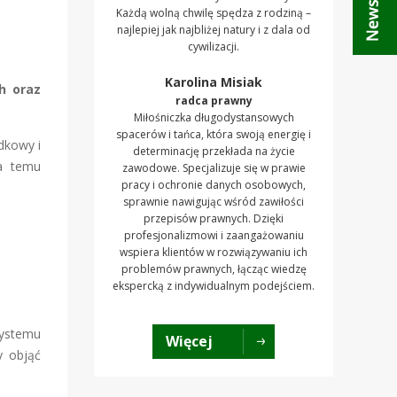
Każdą wolną chwilę spędza z rodziną –
najlepiej jak najbliżej natury i z dala od
cywilizacji.
Karolina Misiak
h oraz
radca prawny
Miłośniczka długodystansowych
spacerów i tańca, która swoją energię i
dkowy i
determinację przekłada na życie
ca temu
zawodowe. Specjalizuje się w prawie
pracy i ochronie danych osobowych,
sprawnie nawigując wśród zawiłości
przepisów prawnych. Dzięki
profesjonalizmowi i zaangażowaniu
wspiera klientów w rozwiązywaniu ich
problemów prawnych, łącząc wiedzę
ekspercką z indywidualnym podejściem.
systemu
Więcej
y objąć