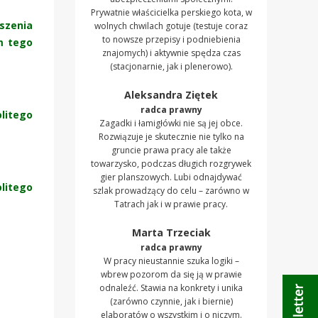
Prywatnie właścicielka perskiego kota, w
szenia
wolnych chwilach gotuje (testuje coraz
to nowsze przepisy i podniebienia
m tego
znajomych) i aktywnie spędza czas
(stacjonarnie, jak i plenerowo).
Aleksandra Ziętek
radca prawny
olitego
Zagadki i łamigłówki nie są jej obce.
Rozwiązuje je skutecznie nie tylko na
gruncie prawa pracy ale także
towarzysko, podczas długich rozgrywek
gier planszowych. Lubi odnajdywać
olitego
szlak prowadzący do celu – zarówno w
Tatrach jak i w prawie pracy.
Marta Trzeciak
radca prawny
W pracy nieustannie szuka logiki –
wbrew pozorom da się ją w prawie
odnaleźć. Stawia na konkrety i unika
(zarówno czynnie, jak i biernie)
elaboratów o wszystkim i o niczym.