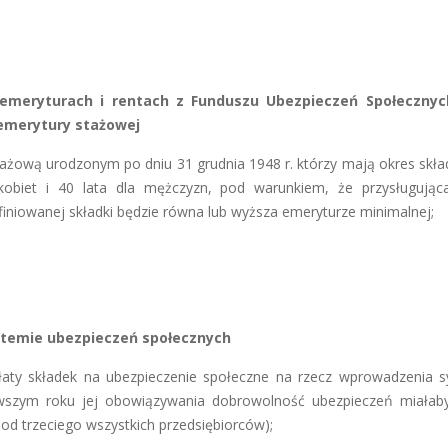
 emeryturach i rentach z Funduszu Ubezpieczeń Społecznyc
emerytury stażowej
tażową urodzonym po dniu 31 grudnia 1948 r. którzy mają okres skła
kobiet i 40 lata dla mężczyzn, pod warunkiem, że przysługują
niowanej składki będzie równa lub wyższa emeryturze minimalnej;
ystemie ubezpieczeń społecznych
płaty składek na ubezpieczenie społeczne na rzecz wprowadzenia 
rwszym roku jej obowiązywania dobrowolność ubezpieczeń miałab
 od trzeciego wszystkich przedsiębiorców);