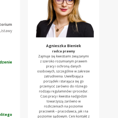
torium
2 Ustawy
Agnieszka Bieniek
radca prawny
Zajmuje się kwestiami związanymi
z szeroko rozumianym prawem
ądzenie
pracy i ochroną danych
osobowych, szczególnie w zakresie
zatrudnienia. Uwielbiająca
porządek i starająca się go
przemycić zarówno do różnego
rodzaju regulaminów i procedur.
Czas pracy i kwestia nadgodzin
towarzyszą zarówno w
rozliczeniach na poziomie
pracownik – pracodawca, jak i na
olitego
poziomie sądowym. Ceni kontakt z