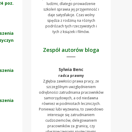
24 poz.
ludźmi, dlatego prowadzenie
szkoleń sprawia jej przyjemność i
daje satysfakcje. Czas wolny
spędza z rodziną na różnych
podróżach tych rzeczywistych i
tych z książek i filmów.
szenia
zyczyn
Zespół autorów bloga
Sylwia Benc
szenia
radca prawny
Zgłębia zawiłości prawa pracy, ze
szczególnym uwzględnieniem
odrębności zatrudniania pracowników
samorządowych, a od niedawna
szenia
również w podmiotach leczniczych.
Ponieważ lubi wyzwania, to zawodowo
interesuje się zatrudnianiem
cudzoziemców, delegowaniem
pracowników za granicę, czy
ubezpieczeniami społecznymi.