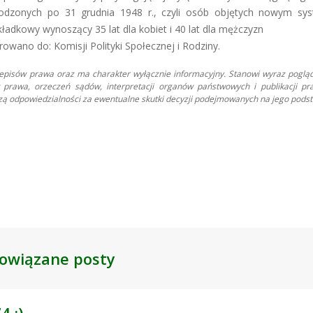
urodzonych po 31 grudnia 1948 r., czyli osób objętych nowym s
ładkowy wynoszący 35 lat dla kobiet i 40 lat dla mężczyzn
rowano do: Komisji Polityki Społecznej i Rodziny.
zepisów prawa oraz ma charakter wyłącznie informacyjny. Stanowi wyraz poglą
prawa, orzeczeń sądów, interpretacji organów państwowych i publikacji pr
oszą odpowiedzialności za ewentualne skutki decyzji podejmowanych na jego podst
owiązane posty