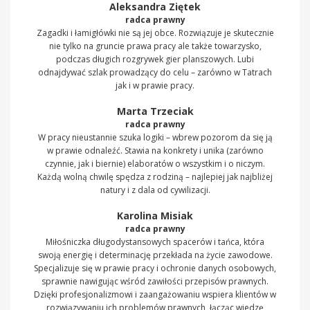
Aleksandra Ziętek
radca prawny
Zagadki i łamigłówki nie są jej obce. Rozwiązuje je skutecznie
nie tylko na gruncie prawa pracy ale także towarzysko,
podczas długich rozgrywek gier planszowych. Lubi
odnajdywać szlak prowadzący do celu – zarówno w Tatrach
jak i w prawie pracy.
Marta Trzeciak
radca prawny
W pracy nieustannie szuka logiki – wbrew pozorom da się ją
w prawie odnaleźć. Stawia na konkrety i unika (zarówno
czynnie, jak i biernie) elaboratów o wszystkim i o niczym.
Każdą wolną chwilę spędza z rodziną – najlepiej jak najbliżej
natury i z dala od cywilizacji.
Karolina Misiak
radca prawny
Miłośniczka długodystansowych spacerów i tańca, która
swoją energię i determinację przekłada na życie zawodowe.
Specjalizuje się w prawie pracy i ochronie danych osobowych,
sprawnie nawigując wśród zawiłości przepisów prawnych.
Dzięki profesjonalizmowi i zaangażowaniu wspiera klientów w
rozwiązywaniu ich problemów prawnych, łącząc wiedzę