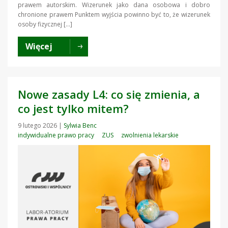
prawem autorskim. Wizerunek jako dana osobowa i dobro
chronione prawem Punktem wyjścia powinno być to, że wizerunek
osoby fizycznej […]
Więcej
Nowe zasady L4: co się zmienia, a
co jest tylko mitem?
9 lutego 2026
|
Sylwia Benc
indywidualne prawo pracy
ZUS
zwolnienia lekarskie