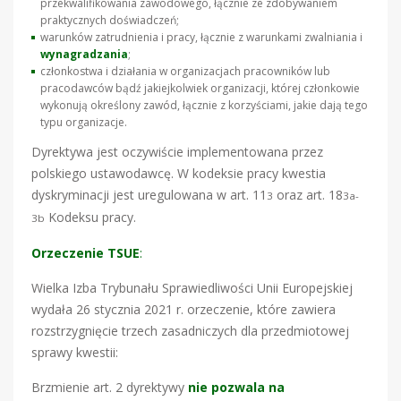
przekwalifikowania zawodowego, łącznie ze zdobywaniem
praktycznych doświadczeń;
warunków zatrudnienia i pracy, łącznie z warunkami zwalniania i
wynagradzania
;
członkostwa i działania w organizacjach pracowników lub
pracodawców bądź jakiejkolwiek organizacji, której członkowie
wykonują określony zawód, łącznie z korzyściami, jakie dają tego
typu organizacje.
Dyrektywa jest oczywiście implementowana przez
polskiego ustawodawcę. W kodeksie pracy kwestia
dyskryminacji jest uregulowana w art. 11
oraz art. 18
3
3a-
Kodeksu pracy.
3b
Orzeczenie TSUE
:
Wielka Izba Trybunału Sprawiedliwości Unii Europejskiej
wydała 26 stycznia 2021 r. orzeczenie, które zawiera
rozstrzygnięcie trzech zasadniczych dla przedmiotowej
sprawy kwestii:
Brzmienie art. 2 dyrektywy
nie pozwala
na