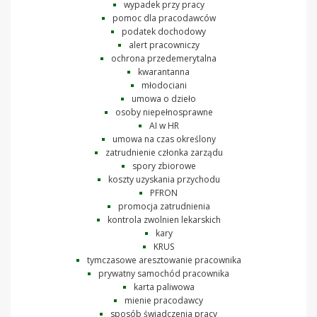
wypadek przy pracy
pomoc dla pracodawców
podatek dochodowy
alert pracowniczy
ochrona przedemerytalna
kwarantanna
młodociani
umowa o dzieło
osoby niepełnosprawne
AI w HR
umowa na czas określony
zatrudnienie członka zarządu
spory zbiorowe
koszty uzyskania przychodu
PFRON
promocja zatrudnienia
kontrola zwolnien lekarskich
kary
KRUS
tymczasowe aresztowanie pracownika
prywatny samochód pracownika
karta paliwowa
mienie pracodawcy
sposób świadczenia pracy