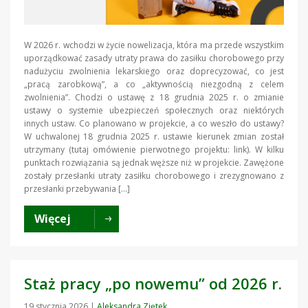
W 2026 r. wchodzi w życie nowelizacja, która ma przede wszystkim
uporządkować zasady utraty prawa do zasiłku chorobowego przy
nadużyciu zwolnienia lekarskiego oraz doprecyzować, co jest
„pracą zarobkową”, a co „aktywnością niezgodną z celem
zwolnienia”. Chodzi o ustawę z 18 grudnia 2025 r. o zmianie
ustawy o systemie ubezpieczeń społecznych oraz niektórych
innych ustaw. Co planowano w projekcie, a co weszło do ustawy?
W uchwalonej 18 grudnia 2025 r. ustawie kierunek zmian został
utrzymany (tutaj omówienie pierwotnego projektu: link). W kilku
punktach rozwiązania są jednak węższe niż w projekcie. Zawężone
zostały przesłanki utraty zasiłku chorobowego i zrezygnowano z
przesłanki przebywania […]
Więcej
Staż pracy „po nowemu” od 2026 r.
19 stycznia 2026
|
Aleksandra Ziętek