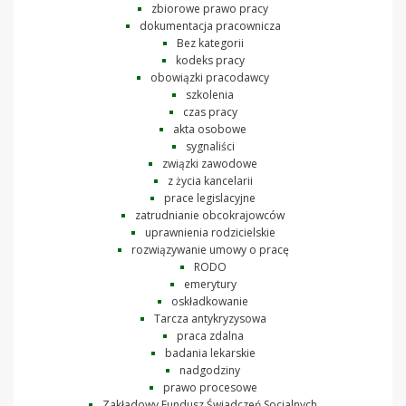
zbiorowe prawo pracy
dokumentacja pracownicza
Bez kategorii
kodeks pracy
obowiązki pracodawcy
szkolenia
czas pracy
akta osobowe
sygnaliści
związki zawodowe
z życia kancelarii
prace legislacyjne
zatrudnianie obcokrajowców
uprawnienia rodzicielskie
rozwiązywanie umowy o pracę
RODO
emerytury
oskładkowanie
Tarcza antykryzysowa
praca zdalna
badania lekarskie
nadgodziny
prawo procesowe
Zakładowy Fundusz Świadczeń Socjalnych