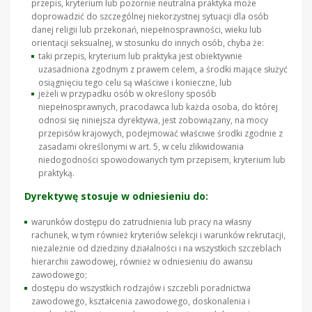
przepis, kryterium lub pozornie neutralna praktyka może
doprowadzić do szczególnej niekorzystnej sytuacji dla osób
danej religii lub przekonań, niepełnosprawności, wieku lub
orientacji seksualnej, w stosunku do innych osób, chyba że:
taki przepis, kryterium lub praktyka jest obiektywnie
uzasadniona zgodnym z prawem celem, a środki mające służyć
osiągnięciu tego celu są właściwe i konieczne, lub
jeżeli w przypadku osób w określony sposób
niepełnosprawnych, pracodawca lub każda osoba, do której
odnosi się niniejsza dyrektywa, jest zobowiązany, na mocy
przepisów krajowych, podejmować właściwe środki zgodnie z
zasadami określonymi w art. 5, w celu zlikwidowania
niedogodności spowodowanych tym przepisem, kryterium lub
praktyką.
Dyrektywę stosuje w odniesieniu do:
warunków dostępu do zatrudnienia lub pracy na własny
rachunek, w tym również kryteriów selekcji i warunków rekrutacji,
niezależnie od dziedziny działalności i na wszystkich szczeblach
hierarchii zawodowej, również w odniesieniu do awansu
zawodowego;
dostępu do wszystkich rodzajów i szczebli poradnictwa
zawodowego, kształcenia zawodowego, doskonalenia i