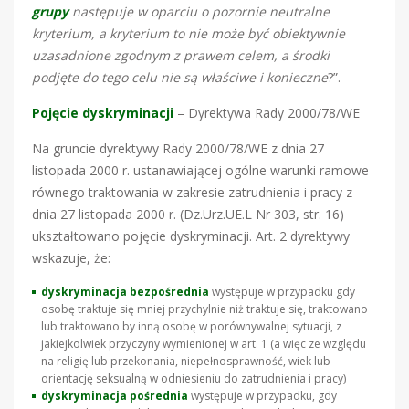
grupy
następuje w oparciu o pozornie neutralne
kryterium, a kryterium to nie może być obiektywnie
uzasadnione zgodnym z prawem celem, a środki
podjęte do tego celu nie są właściwe i konieczne
?”.
Pojęcie dyskryminacji
– Dyrektywa Rady 2000/78/WE
Na gruncie dyrektywy Rady 2000/78/WE z dnia 27
listopada 2000 r. ustanawiającej ogólne warunki ramowe
równego traktowania w zakresie zatrudnienia i pracy z
dnia 27 listopada 2000 r. (Dz.Urz.UE.L Nr 303, str. 16)
ukształtowano pojęcie dyskryminacji. Art. 2 dyrektywy
wskazuje, że:
dyskryminacja bezpośrednia
występuje w przypadku gdy
osobę traktuje się mniej przychylnie niż traktuje się, traktowano
lub traktowano by inną osobę w porównywalnej sytuacji, z
jakiejkolwiek przyczyny wymienionej w art. 1 (a więc ze względu
na religię lub przekonania, niepełnosprawność, wiek lub
orientację seksualną w odniesieniu do zatrudnienia i pracy)
dyskryminacja pośrednia
występuje w przypadku, gdy