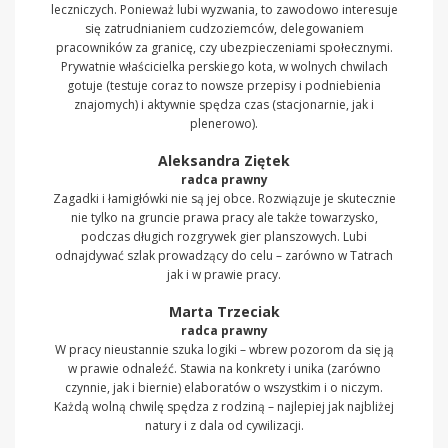
leczniczych. Ponieważ lubi wyzwania, to zawodowo interesuje
się zatrudnianiem cudzoziemców, delegowaniem
pracowników za granicę, czy ubezpieczeniami społecznymi.
Prywatnie właścicielka perskiego kota, w wolnych chwilach
gotuje (testuje coraz to nowsze przepisy i podniebienia
znajomych) i aktywnie spędza czas (stacjonarnie, jak i
plenerowo).
Aleksandra Ziętek
radca prawny
Zagadki i łamigłówki nie są jej obce. Rozwiązuje je skutecznie
nie tylko na gruncie prawa pracy ale także towarzysko,
podczas długich rozgrywek gier planszowych. Lubi
odnajdywać szlak prowadzący do celu – zarówno w Tatrach
jak i w prawie pracy.
Marta Trzeciak
radca prawny
W pracy nieustannie szuka logiki – wbrew pozorom da się ją
w prawie odnaleźć. Stawia na konkrety i unika (zarówno
czynnie, jak i biernie) elaboratów o wszystkim i o niczym.
Każdą wolną chwilę spędza z rodziną – najlepiej jak najbliżej
natury i z dala od cywilizacji.