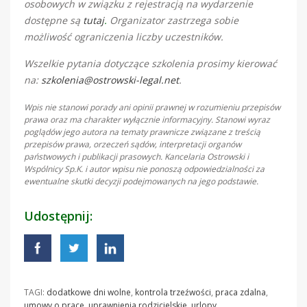
osobowych w związku z rejestracją na wydarzenie
dostępne są
tutaj
.
Organizator zastrzega sobie
możliwość ograniczenia liczby uczestników.
Wszelkie pytania dotyczące szkolenia prosimy kierować
na:
szkolenia@ostrowski-legal.net
.
Wpis nie stanowi porady ani opinii prawnej w rozumieniu przepisów
prawa oraz ma charakter wyłącznie informacyjny. Stanowi wyraz
poglądów jego autora na tematy prawnicze związane z treścią
przepisów prawa, orzeczeń sądów, interpretacji organów
państwowych i publikacji prasowych. Kancelaria Ostrowski i
Wspólnicy Sp.K. i autor wpisu nie ponoszą odpowiedzialności za
ewentualne skutki decyzji podejmowanych na jego podstawie.
Udostępnij:
TAGI:
dodatkowe dni wolne
,
kontrola trzeźwości
,
praca zdalna
,
umowy o prace
,
uprawnienia rodzicielskie
,
urlopy