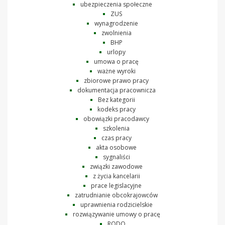
ubezpieczenia społeczne
ZUS
wynagrodzenie
zwolnienia
BHP
urlopy
umowa o pracę
ważne wyroki
zbiorowe prawo pracy
dokumentacja pracownicza
Bez kategorii
kodeks pracy
obowiązki pracodawcy
szkolenia
czas pracy
akta osobowe
sygnaliści
związki zawodowe
z życia kancelarii
prace legislacyjne
zatrudnianie obcokrajowców
uprawnienia rodzicielskie
rozwiązywanie umowy o pracę
RODO