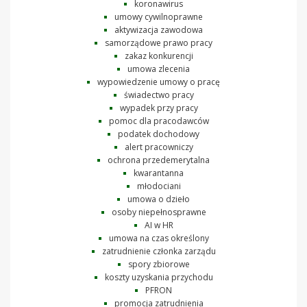
koronawirus
umowy cywilnoprawne
aktywizacja zawodowa
samorządowe prawo pracy
zakaz konkurencji
umowa zlecenia
wypowiedzenie umowy o pracę
świadectwo pracy
wypadek przy pracy
pomoc dla pracodawców
podatek dochodowy
alert pracowniczy
ochrona przedemerytalna
kwarantanna
młodociani
umowa o dzieło
osoby niepełnosprawne
AI w HR
umowa na czas określony
zatrudnienie członka zarządu
spory zbiorowe
koszty uzyskania przychodu
PFRON
promocja zatrudnienia