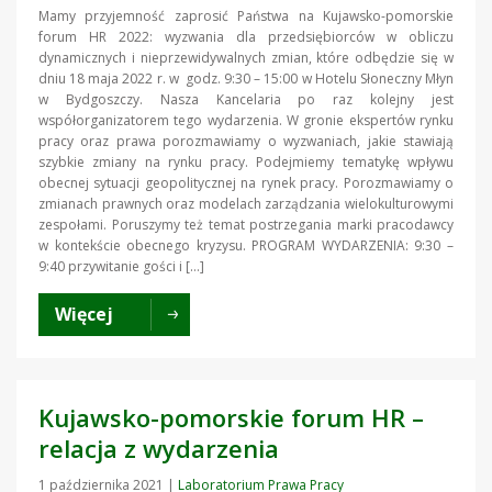
Mamy przyjemność zaprosić Państwa na Kujawsko-pomorskie
forum HR 2022: wyzwania dla przedsiębiorców w obliczu
dynamicznych i nieprzewidywalnych zmian, które odbędzie się w
dniu 18 maja 2022 r. w godz. 9:30 – 15:00 w Hotelu Słoneczny Młyn
w Bydgoszczy. Nasza Kancelaria po raz kolejny jest
współorganizatorem tego wydarzenia. W gronie ekspertów rynku
pracy oraz prawa porozmawiamy o wyzwaniach, jakie stawiają
szybkie zmiany na rynku pracy. Podejmiemy tematykę wpływu
obecnej sytuacji geopolitycznej na rynek pracy. Porozmawiamy o
zmianach prawnych oraz modelach zarządzania wielokulturowymi
zespołami. Poruszymy też temat postrzegania marki pracodawcy
w kontekście obecnego kryzysu. PROGRAM WYDARZENIA: 9:30 –
9:40 przywitanie gości i […]
Więcej
Kujawsko-pomorskie forum HR –
relacja z wydarzenia
1 października 2021
|
Laboratorium Prawa Pracy