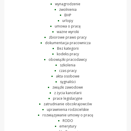
wynagrodzenie
zwolnienia
BHP
urlopy
umowa o pracę
ważne wyroki
zbiorowe prawo pracy
dokumentacja pracownicza
Bez kategorii
kodeks pracy
obowiązki pracodawcy
szkolenia
czas pracy
akta osobowe
sygnaliści
związki zawodowe
z życia kancelarii
prace legislacyjne
zatrudnianie obcokrajowców
uprawnienia rodzicielskie
rozwiązywanie umowy o pracę
RODO
emerytury