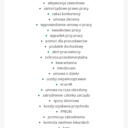
aktywizacja zawodowa
samorządowe prawo pracy
zakaz konkurencji
umowa zlecenia
wypowiedzenie umowy o pracę
świadectwo pracy
wypadek przy pracy
pomoc dla pracodawców
podatek dochodowy
alert pracowniczy
ochrona przedemerytalna
kwarantanna
młodociani
umowa o dzieło
osoby niepełnosprawne
AI w HR
umowa na czas określony
zatrudnienie członka zarządu
spory zbiorowe
koszty uzyskania przychodu
PFRON
promocja zatrudnienia
kontrola zwolnien lekarskich
kary