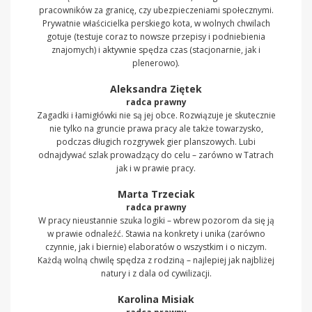
pracowników za granicę, czy ubezpieczeniami społecznymi.
Prywatnie właścicielka perskiego kota, w wolnych chwilach
gotuje (testuje coraz to nowsze przepisy i podniebienia
znajomych) i aktywnie spędza czas (stacjonarnie, jak i
plenerowo).
Aleksandra Ziętek
radca prawny
Zagadki i łamigłówki nie są jej obce. Rozwiązuje je skutecznie
nie tylko na gruncie prawa pracy ale także towarzysko,
podczas długich rozgrywek gier planszowych. Lubi
odnajdywać szlak prowadzący do celu – zarówno w Tatrach
jak i w prawie pracy.
Marta Trzeciak
radca prawny
W pracy nieustannie szuka logiki – wbrew pozorom da się ją
w prawie odnaleźć. Stawia na konkrety i unika (zarówno
czynnie, jak i biernie) elaboratów o wszystkim i o niczym.
Każdą wolną chwilę spędza z rodziną – najlepiej jak najbliżej
natury i z dala od cywilizacji.
Karolina Misiak