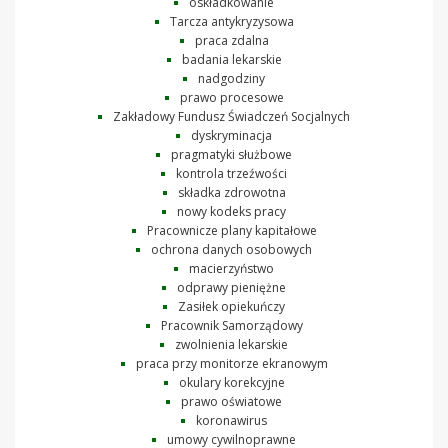
oskładkowanie
Tarcza antykryzysowa
praca zdalna
badania lekarskie
nadgodziny
prawo procesowe
Zakładowy Fundusz Świadczeń Socjalnych
dyskryminacja
pragmatyki służbowe
kontrola trzeźwości
składka zdrowotna
nowy kodeks pracy
Pracownicze plany kapitałowe
ochrona danych osobowych
macierzyństwo
odprawy pieniężne
Zasiłek opiekuńczy
Pracownik Samorządowy
zwolnienia lekarskie
praca przy monitorze ekranowym
okulary korekcyjne
prawo oświatowe
koronawirus
umowy cywilnoprawne