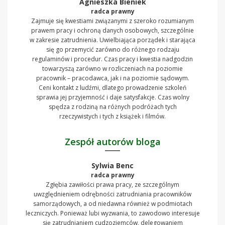
Agnieszka Bieniek
radca prawny
Zajmuje się kwestiami związanymi z szeroko rozumianym
prawem pracy i ochroną danych osobowych, szczególnie
w zakresie zatrudnienia. Uwielbiająca porządek i starająca
się go przemycić zarówno do różnego rodzaju
regulaminów i procedur. Czas pracy i kwestia nadgodzin
towarzyszą zarówno w rozliczeniach na poziomie
pracownik – pracodawca, jak i na poziomie sądowym.
Ceni kontakt z ludźmi, dlatego prowadzenie szkoleń
sprawia jej przyjemność i daje satysfakcje. Czas wolny
spędza z rodziną na różnych podróżach tych
rzeczywistych i tych z książek i filmów.
Zespół autorów bloga
Sylwia Benc
radca prawny
Zgłębia zawiłości prawa pracy, ze szczególnym
uwzględnieniem odrębności zatrudniania pracowników
samorządowych, a od niedawna również w podmiotach
leczniczych. Ponieważ lubi wyzwania, to zawodowo interesuje
się zatrudnianiem cudzoziemców, delegowaniem