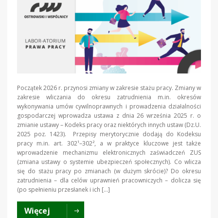
Początek 2026 r. przynosi zmiany w zakresie stażu pracy. Zmiany w
zakresie wliczania do okresu zatrudnienia m.in. okresów
wykonywania umów cywilnoprawnych i prowadzenia działalności
gospodarczej wprowadza ustawa z dnia 26 września 2025 r. o
zmianie ustawy – Kodeks pracy oraz niektórych innych ustaw (Dz.U.
2025 poz. 1423). Przepisy merytorycznie dodają do Kodeksu
pracy m.in. art. 302¹–302², a w praktyce kluczowe jest także
wprowadzenie mechanizmu elektronicznych zaświadczeń ZUS
(zmiana ustawy o systemie ubezpieczeń społecznych). Co wlicza
się do stażu pracy po zmianach (w dużym skrócie)? Do okresu
zatrudnienia – dla celów uprawnień pracowniczych – dolicza się
(po spełnieniu przesłanek i ich […]
Więcej