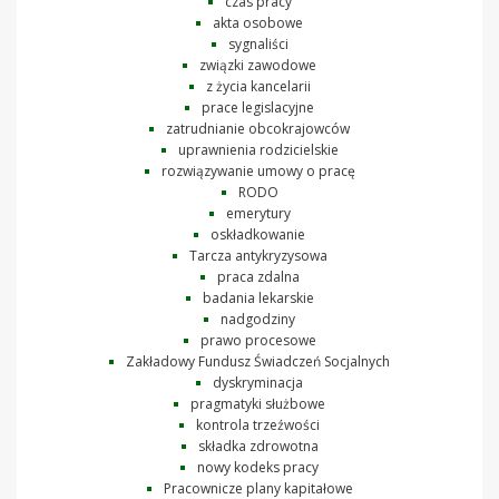
czas pracy
akta osobowe
sygnaliści
związki zawodowe
z życia kancelarii
prace legislacyjne
zatrudnianie obcokrajowców
uprawnienia rodzicielskie
rozwiązywanie umowy o pracę
RODO
emerytury
oskładkowanie
Tarcza antykryzysowa
praca zdalna
badania lekarskie
nadgodziny
prawo procesowe
Zakładowy Fundusz Świadczeń Socjalnych
dyskryminacja
pragmatyki służbowe
kontrola trzeźwości
składka zdrowotna
nowy kodeks pracy
Pracownicze plany kapitałowe