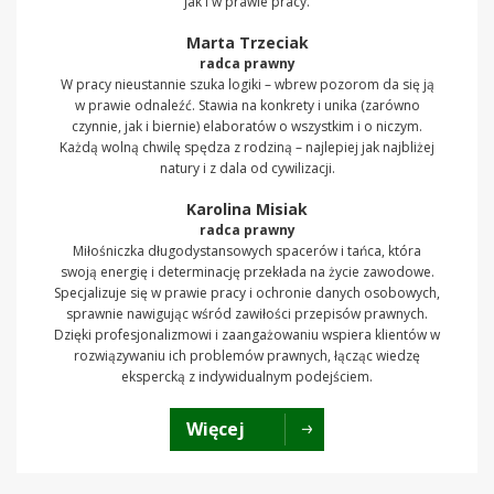
jak i w prawie pracy.
Marta Trzeciak
radca prawny
W pracy nieustannie szuka logiki – wbrew pozorom da się ją
w prawie odnaleźć. Stawia na konkrety i unika (zarówno
czynnie, jak i biernie) elaboratów o wszystkim i o niczym.
Każdą wolną chwilę spędza z rodziną – najlepiej jak najbliżej
natury i z dala od cywilizacji.
Karolina Misiak
radca prawny
Miłośniczka długodystansowych spacerów i tańca, która
swoją energię i determinację przekłada na życie zawodowe.
Specjalizuje się w prawie pracy i ochronie danych osobowych,
sprawnie nawigując wśród zawiłości przepisów prawnych.
Dzięki profesjonalizmowi i zaangażowaniu wspiera klientów w
rozwiązywaniu ich problemów prawnych, łącząc wiedzę
ekspercką z indywidualnym podejściem.
Więcej