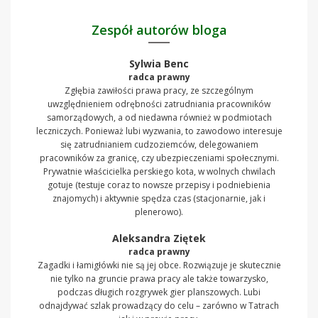
Zespół autorów bloga
Sylwia Benc
radca prawny
Zgłębia zawiłości prawa pracy, ze szczególnym
uwzględnieniem odrębności zatrudniania pracowników
samorządowych, a od niedawna również w podmiotach
leczniczych. Ponieważ lubi wyzwania, to zawodowo interesuje
się zatrudnianiem cudzoziemców, delegowaniem
pracowników za granicę, czy ubezpieczeniami społecznymi.
Prywatnie właścicielka perskiego kota, w wolnych chwilach
gotuje (testuje coraz to nowsze przepisy i podniebienia
znajomych) i aktywnie spędza czas (stacjonarnie, jak i
plenerowo).
Aleksandra Ziętek
radca prawny
Zagadki i łamigłówki nie są jej obce. Rozwiązuje je skutecznie
nie tylko na gruncie prawa pracy ale także towarzysko,
podczas długich rozgrywek gier planszowych. Lubi
odnajdywać szlak prowadzący do celu – zarówno w Tatrach