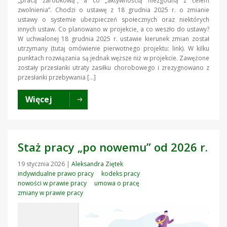
„pracą zarobkową”, a co „aktywnością niezgodną z celem
zwolnienia”. Chodzi o ustawę z 18 grudnia 2025 r. o zmianie
ustawy o systemie ubezpieczeń społecznych oraz niektórych
innych ustaw. Co planowano w projekcie, a co weszło do ustawy?
W uchwalonej 18 grudnia 2025 r. ustawie kierunek zmian został
utrzymany (tutaj omówienie pierwotnego projektu: link). W kilku
punktach rozwiązania są jednak węższe niż w projekcie. Zawężone
zostały przesłanki utraty zasiłku chorobowego i zrezygnowano z
przesłanki przebywania […]
Więcej
Staż pracy „po nowemu” od 2026 r.
19 stycznia 2026
|
Aleksandra Ziętek
indywidualne prawo pracy
kodeks pracy
nowości w prawie pracy
umowa o pracę
zmiany w prawie pracy