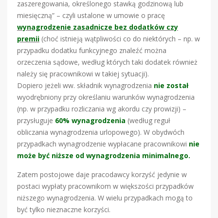
zaszeregowania, określonego stawką godzinową lub
miesięczną” – czyli ustalone w umowie o pracę
wynagrodzenie zasadnicze bez dodatków czy
premii
(choć istnieją wątpliwości co do niektórych – np. w
przypadku dodatku funkcyjnego znaleźć można
orzeczenia sądowe, według których taki dodatek również
należy się pracownikowi w takiej sytuacji).
Dopiero jeżeli ww. składnik wynagrodzenia
nie został
wyodrębniony przy określaniu warunków wynagrodzenia
(np. w przypadku rozliczania wg akordu czy prowizji) –
przysługuje
60% wynagrodzenia
(według reguł
obliczania wynagrodzenia urlopowego). W obydwóch
przypadkach wynagrodzenie wypłacane pracownikowi
nie
może być niższe od wynagrodzenia minimalnego.
Zatem postojowe daje pracodawcy korzyść jedynie w
postaci wypłaty pracownikom w większości przypadków
niższego wynagrodzenia. W wielu przypadkach mogą to
być tylko nieznaczne korzyści.