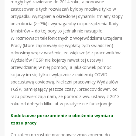
mogły być zawierane do 2014 roku, a ponowne
zastosowanie tych rozwiązań byłoby możliwe tylko w
przypadku wystąpienia określonej dynamiki zmiany stopy
bezrobocia (>=7%) i wymagałoby rozporządzenia Rady
Ministrów – do tej pory to jednak nie nastąpiło.
W rozmowach telefonicznych z Wojewódzkimi Urzędami
Pracy (które zajmowały się wypłatą tych świadczeń)
odnosimy wręcz wrażenie, że większość z pracowników
Wydziałów FGŚP nie kojarzy nawet tej ustawy i
przewidzianej w niej pomocy, a jakakolwiek pomoc
kojarzy im się tylko i wyłącznie z epidemią COVID i
specustawą covidową. Nieliczni pracownicy Wydziałów
FGŚP, pamiętający jeszcze czasy „przedcovidowe”, od
razu potwierdzają nam, że pomoc z ww. ustawy z 2013
roku od dobrych kilku lat w praktyce nie funkcjonuje.
Kodeksowe porozumienie o obniżeniu wymiaru
czasu pracy
Co zatem pozostaje pracodawcy zmuszonemu do