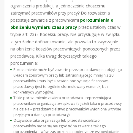
ograniczenia produkcji, a jednocześnie chcącemu
zatrzymać pracowników przy pracy? Do rozważenia
pozostaje zawarcie z pracownikami
porozumienia o
obniżeniu wymiaru czasu pracy
przez ustalony czas w
trybie art. 23
Kodeksu pracy. Nie przysługuje w związku
1a
z tym żadne dofinansowanie, ale pozwala to zwyczajnie
na obniżenie kosztów pracowniczych ponoszonych przez
pracodawcę. Kilka uwag dotyczących takiego
porozumienia:
Porozumienie może być zawarte przez pracodawcę nieobjętego
układem zbiorowym pracy lub zatrudniającego mniej niż 20
pracowników i musi być uzasadnione sytuacją finansową
pracodawcy (jest to ogólnie sformułowany warunek, bez
konkretnych wymogów).
Takie porozumienie zawiera pracodawca i reprezentująca
pracowników organizacja związkowa (a jeżeli taka u pracodawcy
nie działa – przedstawicielstwo pracowników wyłonione w trybie
przyjętym u danego pracodawcy).
Oczywiście taka organizacja lub przedstawicielstwo
pracowników może się nie zgodzić na zawarcie takiego
porozumienia – wówczas pozostaje pojedyncze wypowiadanie