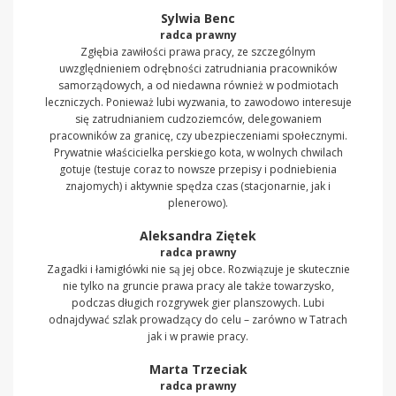
Sylwia Benc
radca prawny
Zgłębia zawiłości prawa pracy, ze szczególnym
uwzględnieniem odrębności zatrudniania pracowników
samorządowych, a od niedawna również w podmiotach
leczniczych. Ponieważ lubi wyzwania, to zawodowo interesuje
się zatrudnianiem cudzoziemców, delegowaniem
pracowników za granicę, czy ubezpieczeniami społecznymi.
Prywatnie właścicielka perskiego kota, w wolnych chwilach
gotuje (testuje coraz to nowsze przepisy i podniebienia
znajomych) i aktywnie spędza czas (stacjonarnie, jak i
plenerowo).
Aleksandra Ziętek
radca prawny
Zagadki i łamigłówki nie są jej obce. Rozwiązuje je skutecznie
nie tylko na gruncie prawa pracy ale także towarzysko,
podczas długich rozgrywek gier planszowych. Lubi
odnajdywać szlak prowadzący do celu – zarówno w Tatrach
jak i w prawie pracy.
Marta Trzeciak
radca prawny