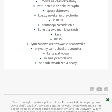
umowa na czas określony
zatrudnienie członka zarządu
spory zbiorowe
koszty uzyskania przychodu
PFRON
promocja zatrudnienia
kontrola zwolnien lekarskich
kary
KRUS
tymczasowe aresztowanie pracownika
prywatny samochód pracownika
karta paliwowa
mienie pracodawcy
sposób świadczenia pracy
Ta strona wykorzystuje pliki cookies. Poprzez kliknięcie przycisku
© Ostrowski i Wspólnicy |
www.ostrowski.legal
| Wszystkie prawa zastrzeżone
„Akceptuj", bądź „X", wyrażasz zgodę na wykorzystywanie przez nas
plików cookies. Więcej o możliwościach zmiany ich ustawień, w tym
Licznik odwiedziń: 1560402
ich wyłączenia, przeczytasz w naszej
Polityce prywatności.