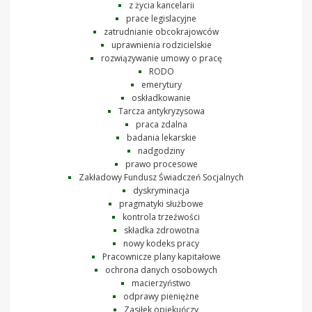
z życia kancelarii
prace legislacyjne
zatrudnianie obcokrajowców
uprawnienia rodzicielskie
rozwiązywanie umowy o pracę
RODO
emerytury
oskładkowanie
Tarcza antykryzysowa
praca zdalna
badania lekarskie
nadgodziny
prawo procesowe
Zakładowy Fundusz Świadczeń Socjalnych
dyskryminacja
pragmatyki służbowe
kontrola trzeźwości
składka zdrowotna
nowy kodeks pracy
Pracownicze plany kapitałowe
ochrona danych osobowych
macierzyństwo
odprawy pieniężne
Zasiłek opiekuńczy