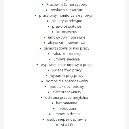
Pracownik Samorządowy
zwolnienia lekarskie
praca przy monitorze ekranowym
okulary korekcyjne
prawo oświatowe
koronawirus
umowy cywilnoprawne
aktywizacja zawodowa
samorządowe prawo pracy
zakaz konkurencji
umowa zlecenia
wypowiedzenie umowy o pracę
świadectwo pracy
wypadek przy pracy
pomoc dla pracodawców
podatek dochodowy
alert pracowniczy
ochrona przedemerytalna
kwarantanna
młodociani
umowa o dzieło
osoby niepełnosprawne
AI w HR