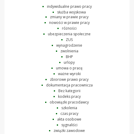
indywidualne prawo pracy
służba wojskowa
zmiany w prawie pracy
nowości w prawie pracy
różności
ubezpieczenia społeczne
ZUS
wynagrodzenie
zwolnienia
BHP
urlopy
umowa o pracę
ważne wyroki
zbiorowe prawo pracy
dokumentacja pracownicza
Bez kategorii
kodeks pracy
obowiązki pracodawcy
szkolenia
czas pracy
akta osobowe
sygnaliści
związki zawodowe