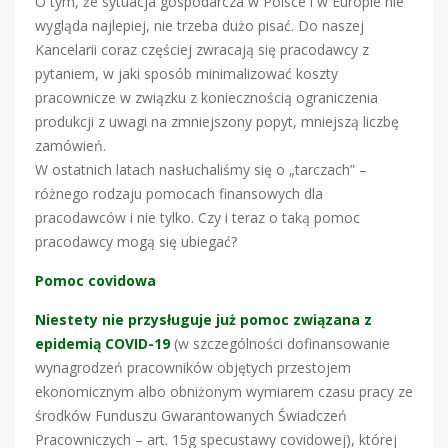
O tym, że sytuacja gospodarcza w Polsce i w Europie nie
wygląda najlepiej, nie trzeba dużo pisać. Do naszej
Kancelarii coraz częściej zwracają się pracodawcy z
pytaniem, w jaki sposób minimalizować koszty
pracownicze w związku z koniecznością ograniczenia
produkcji z uwagi na zmniejszony popyt, mniejszą liczbę
zamówień.
W ostatnich latach nasłuchaliśmy się o „tarczach” –
różnego rodzaju pomocach finansowych dla
pracodawców i nie tylko. Czy i teraz o taką pomoc
pracodawcy mogą się ubiegać?
Pomoc covidowa
Niestety nie przysługuje już pomoc związana z
epidemią COVID-19
(w szczególności dofinansowanie
wynagrodzeń pracowników objętych przestojem
ekonomicznym albo obniżonym wymiarem czasu pracy ze
środków Funduszu Gwarantowanych Świadczeń
Pracowniczych – art. 15g specustawy covidowej), której