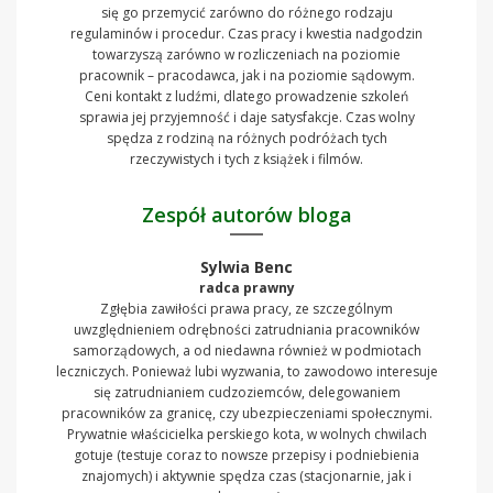
się go przemycić zarówno do różnego rodzaju
regulaminów i procedur. Czas pracy i kwestia nadgodzin
towarzyszą zarówno w rozliczeniach na poziomie
pracownik – pracodawca, jak i na poziomie sądowym.
Ceni kontakt z ludźmi, dlatego prowadzenie szkoleń
sprawia jej przyjemność i daje satysfakcje. Czas wolny
spędza z rodziną na różnych podróżach tych
rzeczywistych i tych z książek i filmów.
Zespół autorów bloga
Sylwia Benc
radca prawny
Zgłębia zawiłości prawa pracy, ze szczególnym
uwzględnieniem odrębności zatrudniania pracowników
samorządowych, a od niedawna również w podmiotach
leczniczych. Ponieważ lubi wyzwania, to zawodowo interesuje
się zatrudnianiem cudzoziemców, delegowaniem
pracowników za granicę, czy ubezpieczeniami społecznymi.
Prywatnie właścicielka perskiego kota, w wolnych chwilach
gotuje (testuje coraz to nowsze przepisy i podniebienia
znajomych) i aktywnie spędza czas (stacjonarnie, jak i