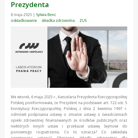
Prezydenta
8 maja 2025
|
Sylwia Benc
oskładkowanie
składka zdrowotna
ZUS
We wtorek, 6 maja 2025 r., Kancelaria Prezydenta Rzeczypospolitej
Polskiej poinformowała, że Prezydent na podstawie art. 122 ust. 5
Konstytucji Rzeczypospolitej Polskiej z dnia 2 kwietnia 1997 r.
odmówił podpisania ustawy o zmianie ustawy o świadczeniach
opieki zdrowotnej finansowanych ze środków publicznych oraz
niektórych innych ustaw i przekazał ustawę Sejmowi do
ponownego rozpatrzenia. Co to oznacza? Co zakładała
zawetowana ustawa? Obniżenie składki zdrowotnej dla