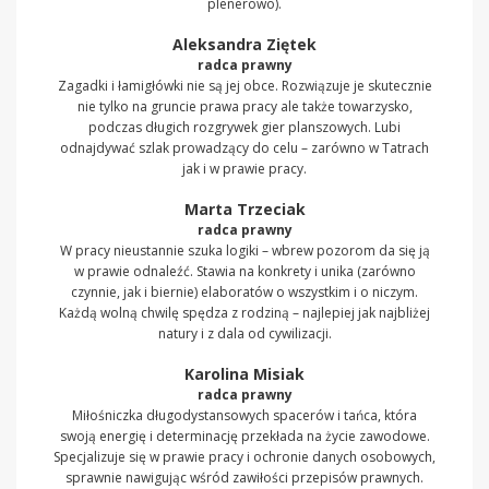
plenerowo).
Aleksandra Ziętek
radca prawny
Zagadki i łamigłówki nie są jej obce. Rozwiązuje je skutecznie
nie tylko na gruncie prawa pracy ale także towarzysko,
podczas długich rozgrywek gier planszowych. Lubi
odnajdywać szlak prowadzący do celu – zarówno w Tatrach
jak i w prawie pracy.
Marta Trzeciak
radca prawny
W pracy nieustannie szuka logiki – wbrew pozorom da się ją
w prawie odnaleźć. Stawia na konkrety i unika (zarówno
czynnie, jak i biernie) elaboratów o wszystkim i o niczym.
Każdą wolną chwilę spędza z rodziną – najlepiej jak najbliżej
natury i z dala od cywilizacji.
Karolina Misiak
radca prawny
Miłośniczka długodystansowych spacerów i tańca, która
swoją energię i determinację przekłada na życie zawodowe.
Specjalizuje się w prawie pracy i ochronie danych osobowych,
sprawnie nawigując wśród zawiłości przepisów prawnych.