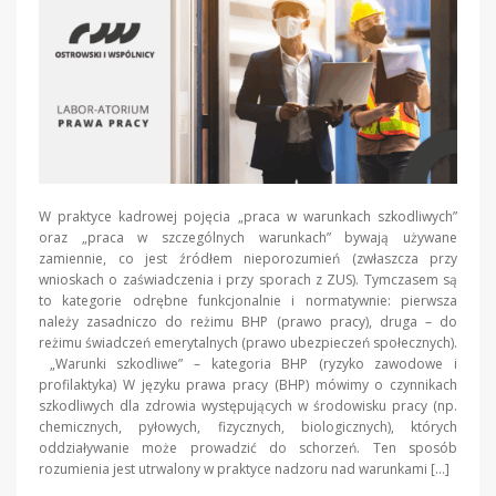
W praktyce kadrowej pojęcia „praca w warunkach szkodliwych”
oraz „praca w szczególnych warunkach” bywają używane
zamiennie, co jest źródłem nieporozumień (zwłaszcza przy
wnioskach o zaświadczenia i przy sporach z ZUS). Tymczasem są
to kategorie odrębne funkcjonalnie i normatywnie: pierwsza
należy zasadniczo do reżimu BHP (prawo pracy), druga – do
reżimu świadczeń emerytalnych (prawo ubezpieczeń społecznych).
„Warunki szkodliwe” – kategoria BHP (ryzyko zawodowe i
profilaktyka) W języku prawa pracy (BHP) mówimy o czynnikach
szkodliwych dla zdrowia występujących w środowisku pracy (np.
chemicznych, pyłowych, fizycznych, biologicznych), których
oddziaływanie może prowadzić do schorzeń. Ten sposób
rozumienia jest utrwalony w praktyce nadzoru nad warunkami […]