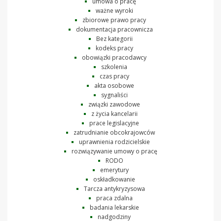
umowa o pracę
ważne wyroki
zbiorowe prawo pracy
dokumentacja pracownicza
Bez kategorii
kodeks pracy
obowiązki pracodawcy
szkolenia
czas pracy
akta osobowe
sygnaliści
związki zawodowe
z życia kancelarii
prace legislacyjne
zatrudnianie obcokrajowców
uprawnienia rodzicielskie
rozwiązywanie umowy o pracę
RODO
emerytury
oskładkowanie
Tarcza antykryzysowa
praca zdalna
badania lekarskie
nadgodziny