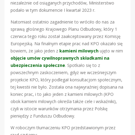
niezależnie od osiąganych przychodów, Ministerstwo
podało w tym dokumencie I kwartał 2023 r.
Natomiast ostatnio zagadnienie to wróciło do nas za
sprawą głośnego Krajowego Planu Odbudowy, który 1
czerwca tego roku został zaakceptowany przez Komisję
Europejską. Na finalnym etapie prac nad KPO okazało się
bowiem, że jako jeden z
kamieni milowych
ujęto w nim
objęcie umów cywilnoprawnych składkami na
ubezpieczenia społeczne
. Spotkało się to z
powszechnym zaskoczeniem, gdyż we wcześniejszym
projekcie KPO, który podlegał konsultacjom społecznym,
tej kwestii nie było. Została ona najwyraźniej dopisana na
koniec prac, i to jako jeden z kamieni milowych (KPO
obok kamieni milowych określa także cele i wskaźniki),
czyli w istocie warunków otrzymania przez Polskę
pieniędzy z Funduszu Odbudowy.
W roboczym tłumaczeniu KPO przedstawionym przez
rząd czytamy: