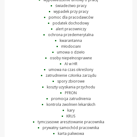
świadectwo pracy
wypadek przy pracy
pomoc dla pracodawców
podatek dochodowy
alert pracowniczy
ochrona przedemerytalna
kwarantanna
młodociani
umowa o dzieło
osoby niepełnosprawne
AI w HR
umowa na czas określony
zatrudnienie członka zarządu
spory zbiorowe
koszty uzyskania przychodu
PFRON
promocja zatrudnienia
kontrola zwolnien lekarskich
kary
KRUS
tymczasowe aresztowanie pracownika
prywatny samochód pracownika
karta paliwowa