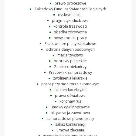
prawo procesowe
Zakładowy Fundusz Świadczeń Socjalnych
dyskryminacja
pragmatyki służbowe
kontrola trzeźwości
składka zdrowotna
nowy kodeks pracy
Pracownicze plany kapitałowe
ochrona danych osobowych
macierzyństwo
odprawy pieniężne
Zasiłek opiekuńczy
Pracownik Samorządowy
zwolnienia lekarskie
praca przy monitorze ekranowym
okulary korekcyjne
prawo oświatowe
koronawirus
umowy cywilnoprawne
aktywizacja zawodowa
samorządowe prawo pracy
zakaz konkurencji
umowa zlecenia
wypowiedzenie umowy o pracę