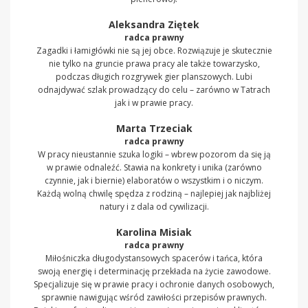
Aleksandra Ziętek
radca prawny
Zagadki i łamigłówki nie są jej obce. Rozwiązuje je skutecznie
nie tylko na gruncie prawa pracy ale także towarzysko,
podczas długich rozgrywek gier planszowych. Lubi
odnajdywać szlak prowadzący do celu – zarówno w Tatrach
jak i w prawie pracy.
Marta Trzeciak
radca prawny
W pracy nieustannie szuka logiki – wbrew pozorom da się ją
w prawie odnaleźć. Stawia na konkrety i unika (zarówno
czynnie, jak i biernie) elaboratów o wszystkim i o niczym.
Każdą wolną chwilę spędza z rodziną – najlepiej jak najbliżej
natury i z dala od cywilizacji.
Karolina Misiak
radca prawny
Miłośniczka długodystansowych spacerów i tańca, która
swoją energię i determinację przekłada na życie zawodowe.
Specjalizuje się w prawie pracy i ochronie danych osobowych,
sprawnie nawigując wśród zawiłości przepisów prawnych.