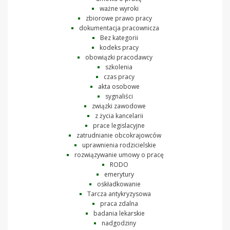
ważne wyroki
zbiorowe prawo pracy
dokumentacja pracownicza
Bez kategorii
kodeks pracy
obowiązki pracodawcy
szkolenia
czas pracy
akta osobowe
sygnaliści
związki zawodowe
z życia kancelarii
prace legislacyjne
zatrudnianie obcokrajowców
uprawnienia rodzicielskie
rozwiązywanie umowy o pracę
RODO
emerytury
oskładkowanie
Tarcza antykryzysowa
praca zdalna
badania lekarskie
nadgodziny