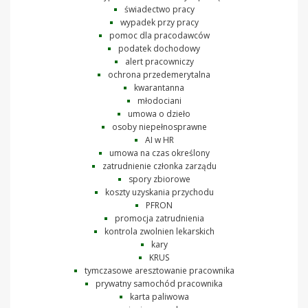
świadectwo pracy
wypadek przy pracy
pomoc dla pracodawców
podatek dochodowy
alert pracowniczy
ochrona przedemerytalna
kwarantanna
młodociani
umowa o dzieło
osoby niepełnosprawne
AI w HR
umowa na czas określony
zatrudnienie członka zarządu
spory zbiorowe
koszty uzyskania przychodu
PFRON
promocja zatrudnienia
kontrola zwolnien lekarskich
kary
KRUS
tymczasowe aresztowanie pracownika
prywatny samochód pracownika
karta paliwowa