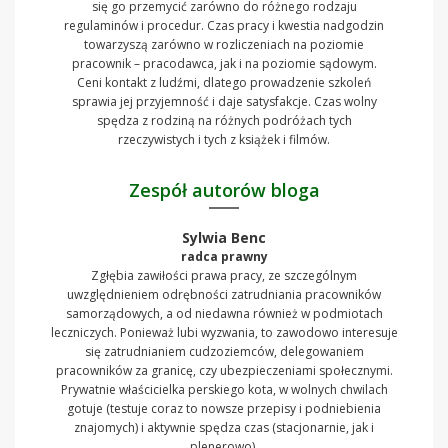
się go przemycić zarówno do różnego rodzaju
regulaminów i procedur. Czas pracy i kwestia nadgodzin
towarzyszą zarówno w rozliczeniach na poziomie
pracownik – pracodawca, jak i na poziomie sądowym.
Ceni kontakt z ludźmi, dlatego prowadzenie szkoleń
sprawia jej przyjemność i daje satysfakcje. Czas wolny
spędza z rodziną na różnych podróżach tych
rzeczywistych i tych z książek i filmów.
Zespół autorów bloga
Sylwia Benc
radca prawny
Zgłębia zawiłości prawa pracy, ze szczególnym
uwzględnieniem odrębności zatrudniania pracowników
samorządowych, a od niedawna również w podmiotach
leczniczych. Ponieważ lubi wyzwania, to zawodowo interesuje
się zatrudnianiem cudzoziemców, delegowaniem
pracowników za granicę, czy ubezpieczeniami społecznymi.
Prywatnie właścicielka perskiego kota, w wolnych chwilach
gotuje (testuje coraz to nowsze przepisy i podniebienia
znajomych) i aktywnie spędza czas (stacjonarnie, jak i
plenerowo).