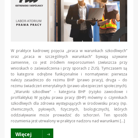
W praktyce kadrowej pojęcia „praca w warunkach szkodliwych”
oraz „praca w szczególnych warunkach” bywają używane
zamiennie, co jest źródłem nieporozumień (zwłaszcza przy
wnioskach o zaświadczenia i przy sporach z ZUS). Tymczasem są
to kategorie odrębne funkcjonalnie i normatywnie: pierwsza
należy zasadniczo do reżimu BHP (prawo pracy), druga – do
reżimu świadczeń emerytalnych (prawo ubezpieczeń społecznych).
„Warunki szkodliwe” – kategoria BHP (ryzyko zawodowe i
profilaktyka) W języku prawa pracy (BHP) mówimy o czynnikach
szkodliwych dla zdrowia występujących w środowisku pracy (np.
chemicznych, pyłowych, fizycznych, biologicznych), których
oddziaływanie może prowadzić do schorzeń. Ten sposób
rozumienia jest utrwalony w praktyce nadzoru nad warunkami […]
Więcej