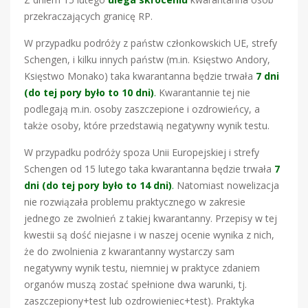
przekraczających granicę RP.
W przypadku podróży z państw członkowskich UE, strefy
Schengen, i kilku innych państw (m.in. Księstwo Andory,
Księstwo Monako) taka kwarantanna będzie trwała
7 dni
(do tej pory było to 10 dni)
.
Kwarantannie tej nie
podlegają m.in. osoby zaszczepione i ozdrowieńcy, a
także osoby, które przedstawią negatywny wynik testu.
W przypadku podróży spoza Unii Europejskiej i strefy
Schengen od 15 lutego taka kwarantanna będzie trwała
7
dni (do tej pory było to 14 dni)
.
Natomiast nowelizacja
nie rozwiązała problemu praktycznego w zakresie
jednego ze zwolnień z takiej kwarantanny. Przepisy w tej
kwestii są dość niejasne i w naszej ocenie wynika z nich,
że do zwolnienia z kwarantanny wystarczy sam
negatywny wynik testu, niemniej w praktyce zdaniem
organów muszą zostać spełnione dwa warunki, tj.
zaszczepiony+test lub ozdrowieniec+test). Praktyka