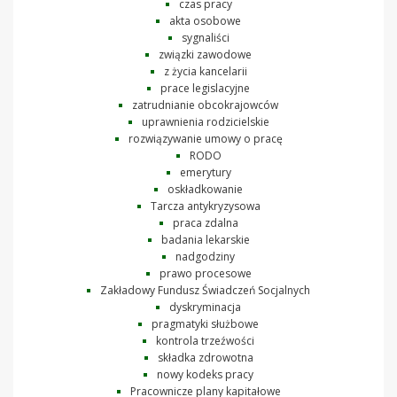
czas pracy
akta osobowe
sygnaliści
związki zawodowe
z życia kancelarii
prace legislacyjne
zatrudnianie obcokrajowców
uprawnienia rodzicielskie
rozwiązywanie umowy o pracę
RODO
emerytury
oskładkowanie
Tarcza antykryzysowa
praca zdalna
badania lekarskie
nadgodziny
prawo procesowe
Zakładowy Fundusz Świadczeń Socjalnych
dyskryminacja
pragmatyki służbowe
kontrola trzeźwości
składka zdrowotna
nowy kodeks pracy
Pracownicze plany kapitałowe