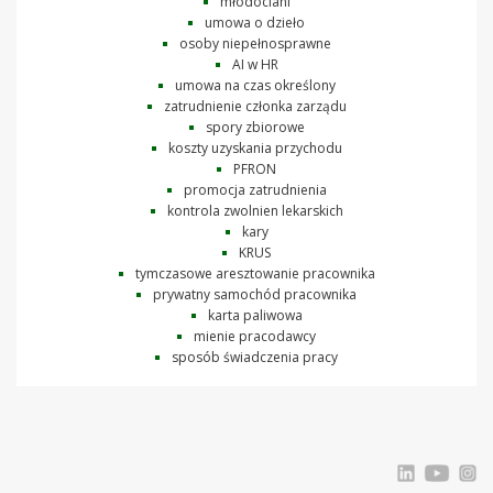
młodociani
umowa o dzieło
osoby niepełnosprawne
AI w HR
umowa na czas określony
zatrudnienie członka zarządu
spory zbiorowe
koszty uzyskania przychodu
PFRON
promocja zatrudnienia
kontrola zwolnien lekarskich
kary
KRUS
tymczasowe aresztowanie pracownika
prywatny samochód pracownika
karta paliwowa
mienie pracodawcy
sposób świadczenia pracy