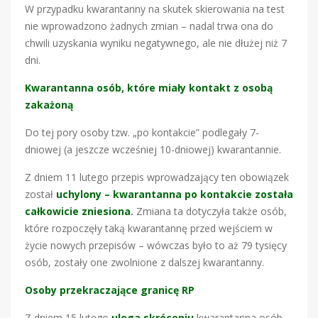
W przypadku kwarantanny na skutek skierowania na test
nie wprowadzono żadnych zmian – nadal trwa ona do
chwili uzyskania wyniku negatywnego, ale nie dłużej niż 7
dni.
Kwarantanna osób, które miały kontakt z osobą
zakażoną
Do tej pory osoby tzw. „po kontakcie” podlegały 7-
dniowej (a jeszcze wcześniej 10-dniowej) kwarantannie.
Z dniem 11 lutego przepis wprowadzający ten obowiązek
został
uchylony – kwarantanna po kontakcie została
całkowicie zniesiona
.
Zmiana ta dotyczyła także osób,
które rozpoczęły taką kwarantannę przed wejściem w
życie nowych przepisów – wówczas było to aż 79 tysięcy
osób, zostały one zwolnione z dalszej kwarantanny.
Osoby przekraczające granicę
RP
Z dniem 15 lutego
ulega skróceniu
kwarantanna osób