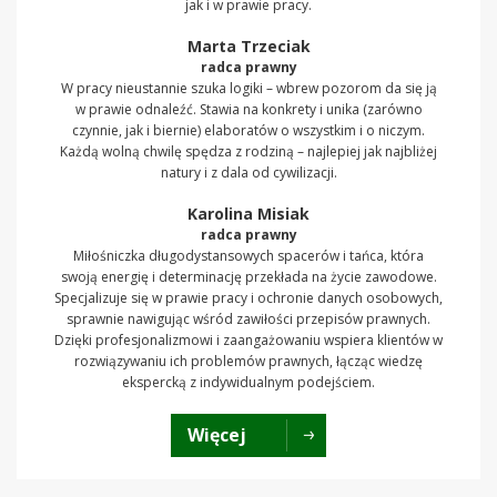
jak i w prawie pracy.
Marta Trzeciak
radca prawny
W pracy nieustannie szuka logiki – wbrew pozorom da się ją
w prawie odnaleźć. Stawia na konkrety i unika (zarówno
czynnie, jak i biernie) elaboratów o wszystkim i o niczym.
Każdą wolną chwilę spędza z rodziną – najlepiej jak najbliżej
natury i z dala od cywilizacji.
Karolina Misiak
radca prawny
Miłośniczka długodystansowych spacerów i tańca, która
swoją energię i determinację przekłada na życie zawodowe.
Specjalizuje się w prawie pracy i ochronie danych osobowych,
sprawnie nawigując wśród zawiłości przepisów prawnych.
Dzięki profesjonalizmowi i zaangażowaniu wspiera klientów w
rozwiązywaniu ich problemów prawnych, łącząc wiedzę
ekspercką z indywidualnym podejściem.
Więcej