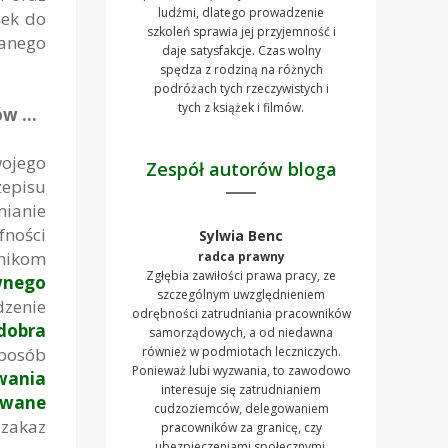
ludźmi, dlatego prowadzenie
dek do
szkoleń sprawia jej przyjemność i
anego
daje satysfakcje. Czas wolny
spędza z rodziną na różnych
podróżach tych rzeczywistych i
tych z książek i filmów.
ów …
ojego
Zespół autorów bloga
episu
ianie
fności
Sylwia Benc
wnikom
radca prawny
Zgłębia zawiłości prawa pracy, ze
wnego
szczególnym uwzględnieniem
zenie
odrębności zatrudniania pracowników
dobra
samorządowych, a od niedawna
sposób
również w podmiotach leczniczych.
Ponieważ lubi wyzwania, to zawodowo
wania
interesuje się zatrudnianiem
mowane
cudzoziemców, delegowaniem
zakaz
pracowników za granicę, czy
ubezpieczeniami społecznymi.