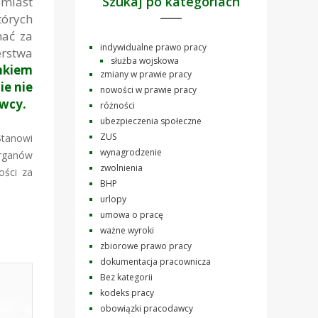
Szukaj po kategoriach
omiast
tórych
nać za
indywidualne prawo pracy
rstwa
służba wojskowa
nkiem
zmiany w prawie pracy
ie nie
nowości w prawie pracy
wcy.
różności
ubezpieczenia społeczne
ZUS
Stanowi
wynagrodzenie
organów
zwolnienia
ości za
BHP
urlopy
umowa o pracę
ważne wyroki
zbiorowe prawo pracy
dokumentacja pracownicza
Bez kategorii
kodeks pracy
obowiązki pracodawcy