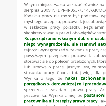
W tym miejscu warto wskazać również na st
sierpnia 2009 r. (DPR-II-053-73143/AK/MC/
Kodeksu pracy nie może być podstawą w
myśl tego przepisu, pracownik jest obowią
w zakładzie pracy porządku. Regulamin
skonkretyzowania praw i obowiązków stron
Rozporządzanie własnym dobrem osobis
niego wynagrodzenia, nie stanowi nat
tajności wynagrodzeń w zakładzie pracy czę
powyższym przepisem pracownik zobowi
stosować się do poleceń przełożonych, które
lub umową o pracę. Jasnym jest, że stos
stosunku pracy. Chodzi tutaj więc, dla 
Wynika z tego, że
nakaz zachowania 
porządkowo-kierowniczej roli pracodaw
sprzeczna z zasadami prawa pracy. Ar
pracownika. Wynika z niej, że
postanowi
pracownika niż przepisy prawa pracy.
Jak