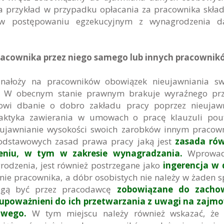
na przykład w przypadku opłacania za pracownika skła
y w postępowaniu egzekucyjnym z wynagrodzenia d
acownika przez niego samego lub innych pracownik
 nałoży na pracowników obowiązek nieujawniania sw
. W obecnym stanie prawnym brakuje wyraźnego prz
owi dbanie o dobro zakładu pracy poprzez nieujawn
raktyka zawierania w umowach o pracę klauzuli pou
 ujawnianie wysokości swoich zarobków innym praco
podstawowych zasad prawa pracy jaką jest
zasada ró
eniu, w tym w zakresie wynagradzania.
Wprowad
odzenia, jest również postrzegane jako
ingerencja w 
enie pracownika, a dóbr osobistych nie należy w żaden 
mogą być przez pracodawcę
zobowiązane do zacho
ą upoważnieni do ich przetwarzania z uwagi na zaj
rowego.
W tym miejscu należy również wskazać, że 