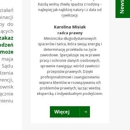
Każdą wolną chwilę spędza z rodziną –
iałań
najlepiej jak najbliżej natury i z dala od
cywilizacji.
inacji
yby do
Karolina Misiak
ących
radca prawny
zakaz
Miłośniczka długodystansowych
odzeń
spacerów i tańca, która swoją energię i
determinację przekłada na życie
e może
zawodowe. Specjalizuje się w prawie
6 maja
pracy i ochronie danych osobowych,
u Sądu
sprawnie nawigując wśród zawiłości
przepisów prawnych. Dzięki
dzenia
profesjonalizmowi i zaangażowaniu
encji,
wspiera klientów w rozwiązywaniu ich
cownik
problemów prawnych, łącząc wiedzę
ącznie
ekspercką z indywidualnym podejściem.
nieniu
Więcej