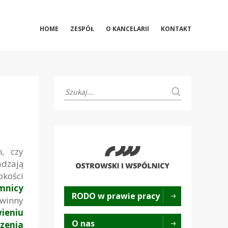
HOME
ZESPÓŁ
O KANCELARII
KONTAKT
, czy
adzają
okości
mnicy
RODO w prawie pracy
owinny
ieniu
O nas
zenia