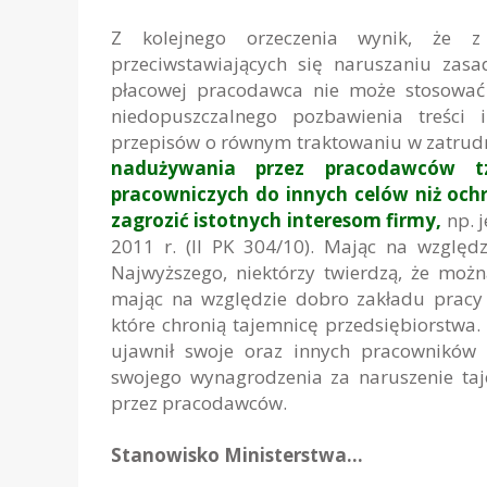
Z kolejnego orzeczenia wynik, że z 
przeciwstawiających się naruszaniu zas
płacowej pracodawca nie może stosować 
niedopuszczalnego pozbawienia treści 
przepisów o równym traktowaniu w zatrudni
nadużywania przez pracodawców tz
pracowniczych do innych celów niż och
zagrozić istotnych interesom firmy,
np. 
2011 r. (II PK 304/10). Mając na wzglę
Najwyższego, niektórzy twierdzą, że moż
mając na względzie dobro zakładu pracy 
które chronią tajemnicę przedsiębiorstwa
ujawnił swoje oraz innych pracowników 
swojego wynagrodzenia za naruszenie ta
przez pracodawców.
Stanowisko Ministerstwa…