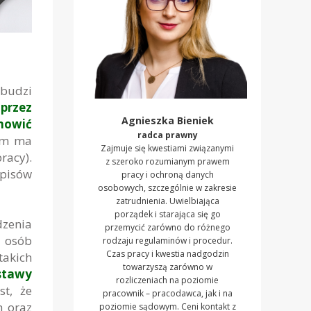
budzi
 przez
Agnieszka Bieniek
nowić
radca prawny
em ma
Zajmuje się kwestiami związanymi
racy).
z szeroko rozumianym prawem
episów
pracy i ochroną danych
osobowych, szczególnie w zakresie
zatrudnienia. Uwielbiająca
porządek i starająca się go
zenia
przemycić zarówno do różnego
y osób
rodzaju regulaminów i procedur.
Czas pracy i kwestia nadgodzin
takich
towarzyszą zarówno w
stawy
rozliczeniach na poziomie
st, że
pracownik – pracodawca, jak i na
h oraz
poziomie sądowym. Ceni kontakt z