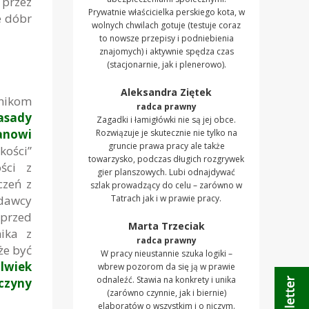
 przez
Prywatnie właścicielka perskiego kota, w
e dóbr
wolnych chwilach gotuje (testuje coraz
to nowsze przepisy i podniebienia
znajomych) i aktywnie spędza czas
(stacjonarnie, jak i plenerowo).
Aleksandra Ziętek
wnikom
radca prawny
asady
Zagadki i łamigłówki nie są jej obce.
anowi
Rozwiązuje je skutecznie nie tylko na
gruncie prawa pracy ale także
kości”
towarzysko, podczas długich rozgrywek
ści z
gier planszowych. Lubi odnajdywać
czeń z
szlak prowadzący do celu – zarówno w
odawcy
Tatrach jak i w prawie pracy.
przed
Marta Trzeciak
nika z
radca prawny
że być
W pracy nieustannie szuka logiki –
lwiek
wbrew pozorom da się ją w prawie
odnaleźć. Stawia na konkrety i unika
czyny
(zarówno czynnie, jak i biernie)
elaboratów o wszystkim i o niczym.