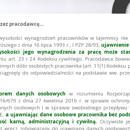
rzez pracodawcę…
ysokości wynagrodzeń pracowników w tajemnicy nie 
szego z dnia 16 lipca 1993 r., I PZP 28/93,
ujawnienie
sokości jego wynagrodzenia za pracę może sta
iu art. 23 i 24 Kodeksu cywilnego.
Pracodawca bowi
nnych dóbr osobistych pracownika (art. 11(1) Kodeksu p
ociągnięty do odpowiedzialności na podstawie ww. prz
atorem danych osobowych
w rozumieniu Rozporząd
16/679 z dnia 27 kwietnia 2016 r. w sprawie ochron
danych osobowych i w sprawie swobodnego przepływu 
WE,
a ujawniając dane osobowe pracownika bez pod
ść karną, administracyjną i cywilną.
Oczywiste je
st wręcz zobowiązany do ujawniana danych osobowyc