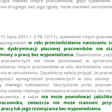
ciąża również innych pracowników, gdyż ujawnienie
ia drugiego, bez jego zgody, może stanowić naruszeni
15 lipca 2011 r. (I PK 12/11), ujawnienie innym praco
i wynagrodzeń
w celu przeciwdziałania naruszaniu z
m dyskryminacji płacowej pracowników nie st
umowy o pracę bez wypowiedzenia.
Stwierdzenie „cięż
pracowniczych nie może pozostawać w sprzeczno
odzenia innych pracowników w celu dochodzenia rosz
nia w zatrudnieniu. Zasadniczo należy przyjąć, że prac
jności wynagrodzeń pracowniczych w celu obrony 
dy równego traktowania. Skorzystanie przez pracow
enia zasady równego traktowania w zatrudnieniu nie mo
racownika, a także
nie może powodować jakichko
racownika, zwłaszcza nie może stanowić przy
pracy lub jego rozwiązania bez wypowiedzenia.