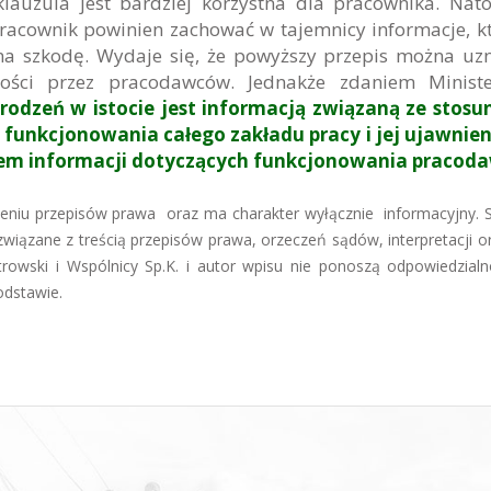
klauzula jest bardziej korzystna dla pracownika. Nat
pracownik powinien zachować w tajemnicy informacje, k
a szkodę. Wydaje się, że powyższy przepis można uz
ności przez pracodawców. Jednakże zdaniem Ministe
odzeń w istocie jest informacją związaną ze stosu
 funkcjonowania całego zakładu pracy i jej ujawnien
em informacji dotyczących funkcjonowania pracoda
mieniu przepisów prawa oraz ma charakter wyłącznie informacyjny. 
iązane z treścią przepisów prawa, orzeczeń sądów, interpretacji 
trowski i Wspólnicy Sp.K. i autor wpisu nie ponoszą odpowiedzialn
odstawie.