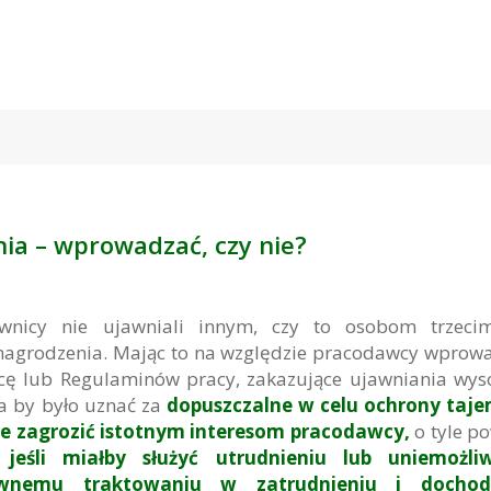
ia – wprowadzać, czy nie?
wnicy nie ujawniali innym, czy to osobom trzecim
agrodzenia. Mając to na względzie pracodawcy wprow
cę lub Regulaminów pracy, zakazujące ujawniania wys
a by było uznać za
dopuszczalne w celu ochrony taje
że zagrozić istotnym interesom pracodawcy,
o tyle p
 jeśli miałby służyć utrudnieniu lub uniemożliw
równemu traktowaniu w zatrudnieniu i dochod