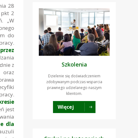
nia 28
 pkt 2
eń. „W
lonego
ym do
pracy.
przez
zania
Szkolenia
dnie z
 oraz
Dzielenie się doświadczeniem
 prawa
zdobywanym podczas wsparcia
cyfiki
prawnego udzielanego naszym
klientom.
pracy.
resie
Więcej
ń jest
wania
e dla
auzuli