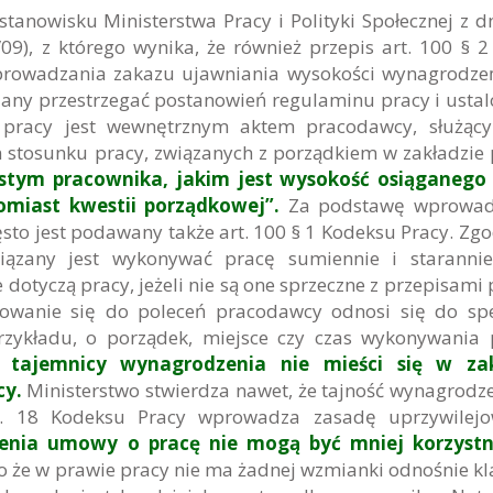
anowisku Ministerstwa Pracy i Polityki Społecznej z d
09), z którego wynika, że również przepis art. 100 § 2
prowadzania zakazu ujawniania wysokości wynagrodz
zany przestrzegać postanowień regulaminu pracy i usta
 pracy jest wewnętrznym aktem pracodawcy, służąc
 stosunku pracy, związanych z porządkiem w zakładzie 
tym pracownika, jakim jest wysokość osiąganego 
omiast kwestii porządkowej”.
Za podstawę wprowad
sto jest podawany także art. 100 § 1 Kodeksu Pracy. Zgo
ązany jest wykonywać pracę sumiennie i starannie
 dotyczą pracy, jeżeli nie są one sprzeczne z przepisami
owanie się do poleceń pracodawcy odnosi się do spe
przykładu, o porządek, miejsce czy czas wykonywania 
tajemnicy wynagrodzenia nie mieści się w zak
cy.
Ministerstwo stwierdza nawet, że tajność wynagrodze
t. 18 Kodeksu Pracy wprowadza zasadę uprzywilejo
enia umowy o pracę nie mogą być mniej korzystn
o że w prawie pracy nie ma żadnej wzmianki odnośnie kl