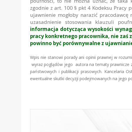
poufności, to nie można uznać, że taka 
zgodnie z art. 100 § pkt 4 Kodeksu Pracy 
ujawnienie mogłoby narazić pracodawcę n
uzasadnienie stosowania klauzuli pouf
informacja dotycząca wysokości wynagr
pracy konkretnego pracownika, nie zaś z
powinno być porównywalne z ujawniani
Wpis nie stanowi porady ani opinii prawnej w rozu
wyraz poglądów jego autora na tematy prawnicze zw
państwowych i publikacji prasowych. Kancelaria Os
ewentualne skutki decyzji podejmowanych na jego p