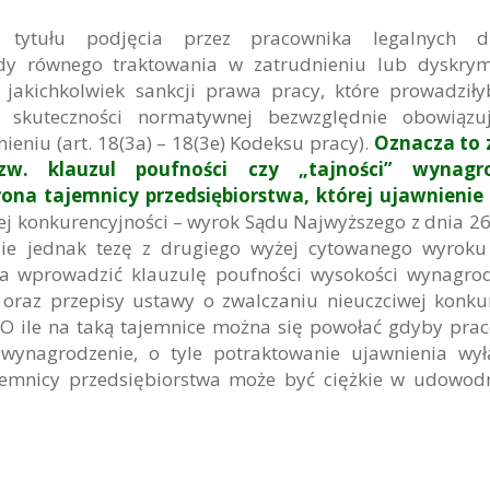
tytułu podjęcia przez pracownika legalnych dz
ady równego traktowania w zatrudnieniu lub dyskrym
jakichkolwiek sankcji prawa pracy, które prowadził
i skuteczności normatywnej bezwzględnie obowiązuj
eniu (art. 18(3a) – 18(3e) Kodeksu pracy).
Oznacza to 
w. klauzul poufności czy „tajności” wynagr
rona tajemnicy przedsiębiorstwa, której ujawnieni
jej konkurencyjności – wyrok Sądu Najwyższego z dnia 2
dzie jednak tezę z drugiego wyżej cytowanego wyrok
na wprowadzić klauzulę poufności wysokości wynagro
oraz przepisy ustawy o zwalczaniu nieuczciwej konkur
. O ile na taką tajemnice można się powołać gdyby pra
wynagrodzenie, o tyle potraktowanie ujawnienia wył
jemnicy przedsiębiorstwa może być ciężkie w udowod