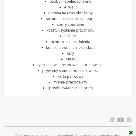
osoby niepełnosprawne
AI w HR
umowa na czas określony
zatrudnienie członka zarządu
spory zbiorowe
koszty uzyskania przychodu
PFRON
promocja zatrudnienia
kontrola zwolnien lekarskich
kary
KRUS
tymczasowe aresztowanie pracownika
prywatny samochód pracownika
karta paliwowa
mienie pracodawcy
sposób świadczenia pracy
Ta strona wykorzystuje pliki cookies. Poprzez kliknięcie przycisku