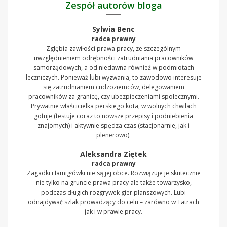
Zespół autorów bloga
Sylwia Benc
radca prawny
Zgłębia zawiłości prawa pracy, ze szczególnym
uwzględnieniem odrębności zatrudniania pracowników
samorządowych, a od niedawna również w podmiotach
leczniczych. Ponieważ lubi wyzwania, to zawodowo interesuje
się zatrudnianiem cudzoziemców, delegowaniem
pracowników za granicę, czy ubezpieczeniami społecznymi.
Prywatnie właścicielka perskiego kota, w wolnych chwilach
gotuje (testuje coraz to nowsze przepisy i podniebienia
znajomych) i aktywnie spędza czas (stacjonarnie, jak i
plenerowo).
Aleksandra Ziętek
radca prawny
Zagadki i łamigłówki nie są jej obce. Rozwiązuje je skutecznie
nie tylko na gruncie prawa pracy ale także towarzysko,
podczas długich rozgrywek gier planszowych. Lubi
odnajdywać szlak prowadzący do celu – zarówno w Tatrach
jak i w prawie pracy.