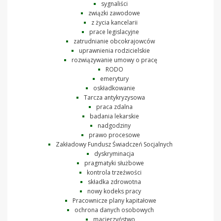
sygnaliści
związki zawodowe
z życia kancelarii
prace legislacyjne
zatrudnianie obcokrajowców
uprawnienia rodzicielskie
rozwiązywanie umowy o pracę
RODO
emerytury
oskładkowanie
Tarcza antykryzysowa
praca zdalna
badania lekarskie
nadgodziny
prawo procesowe
Zakładowy Fundusz Świadczeń Socjalnych
dyskryminacja
pragmatyki służbowe
kontrola trzeźwości
składka zdrowotna
nowy kodeks pracy
Pracownicze plany kapitałowe
ochrona danych osobowych
macierzyństwo