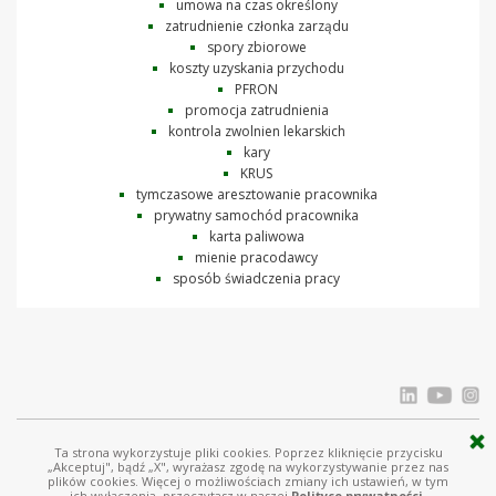
umowa na czas określony
zatrudnienie członka zarządu
spory zbiorowe
koszty uzyskania przychodu
PFRON
promocja zatrudnienia
kontrola zwolnien lekarskich
kary
KRUS
tymczasowe aresztowanie pracownika
prywatny samochód pracownika
karta paliwowa
mienie pracodawcy
sposób świadczenia pracy
Ta strona wykorzystuje pliki cookies. Poprzez kliknięcie przycisku
© Ostrowski i Wspólnicy |
www.ostrowski.legal
| Wszystkie prawa zastrzeżone
„Akceptuj", bądź „X", wyrażasz zgodę na wykorzystywanie przez nas
plików cookies. Więcej o możliwościach zmiany ich ustawień, w tym
Licznik odwiedziń: 1556093
ich wyłączenia, przeczytasz w naszej
Polityce prywatności.