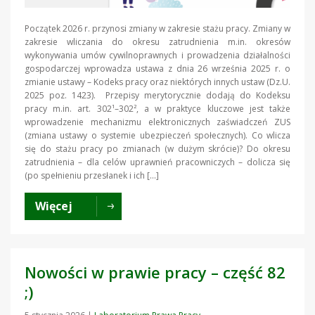
Początek 2026 r. przynosi zmiany w zakresie stażu pracy. Zmiany w
zakresie wliczania do okresu zatrudnienia m.in. okresów
wykonywania umów cywilnoprawnych i prowadzenia działalności
gospodarczej wprowadza ustawa z dnia 26 września 2025 r. o
zmianie ustawy – Kodeks pracy oraz niektórych innych ustaw (Dz.U.
2025 poz. 1423). Przepisy merytorycznie dodają do Kodeksu
pracy m.in. art. 302¹–302², a w praktyce kluczowe jest także
wprowadzenie mechanizmu elektronicznych zaświadczeń ZUS
(zmiana ustawy o systemie ubezpieczeń społecznych). Co wlicza
się do stażu pracy po zmianach (w dużym skrócie)? Do okresu
zatrudnienia – dla celów uprawnień pracowniczych – dolicza się
(po spełnieniu przesłanek i ich […]
Więcej
Nowości w prawie pracy – część 82
;)