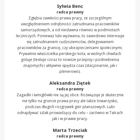
Sylwia Benc
radca prawny
Zgłębia zawiłości prawa pracy, ze szczególnym
uwzględnieniem odrębności zatrudniania pracowników
samorządowych, a od niedawna również w podmiotach
leczniczych. Ponieważ lubi wyzwania, to zawodowo interesuje
się zatrudnianiem cudzoziemców, delegowaniem
pracowników za granicę, czy ubezpieczeniami społecznymi.
Prywatnie właścicielka perskiego kota, w wolnych chwilach
gotuje (testuje coraz to nowsze przepisy i podniebienia
znajomych) i aktywnie spędza czas (stacjonarnie, jak i
plenerowo).
Aleksandra Ziętek
radca prawny
Zagadki i łamigłówki nie są jej obce. Rozwiązuje je skutecznie
nie tylko na gruncie prawa pracy ale także towarzysko,
podczas długich rozgrywek gier planszowych. Lubi
odnajdywać szlak prowadzący do celu – zarówno w Tatrach
jak i w prawie pracy.
Marta Trzeciak
radca prawny