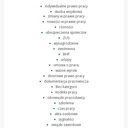
indywidualne prawo pracy
służba wojskowa
zmiany w prawie pracy
nowości w prawie pracy
różności
ubezpieczenia społeczne
ZUS
wynagrodzenie
zwolnienia
BHP
urlopy
umowa o pracę
ważne wyroki
zbiorowe prawo pracy
dokumentacja pracownicza
Bez kategorii
kodeks pracy
obowiązki pracodawcy
szkolenia
czas pracy
akta osobowe
sygnaliści
związki zawodowe