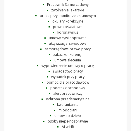
Pracownik Samorządowy
zwolnienia lekarskie
praca przy monitorze ekranowym
okulary korekcyjne
prawo oświatowe
koronawirus
umowy cywilnoprawne
aktywizacja zawodowa
samorządowe prawo pracy
zakaz konkurencji
umowa zlecenia
wypowiedzenie umowy o pracę
świadectwo pracy
wypadek przy pracy
pomoc dla pracodawców
podatek dochodowy
alert pracowniczy
ochrona przedemerytalna
kwarantanna
młodociani
umowa o dzieło
osoby niepełnosprawne
AI w HR