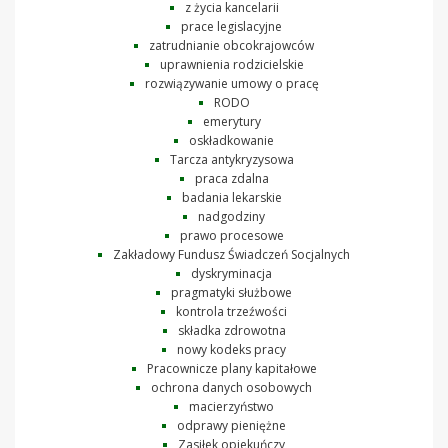
z życia kancelarii
prace legislacyjne
zatrudnianie obcokrajowców
uprawnienia rodzicielskie
rozwiązywanie umowy o pracę
RODO
emerytury
oskładkowanie
Tarcza antykryzysowa
praca zdalna
badania lekarskie
nadgodziny
prawo procesowe
Zakładowy Fundusz Świadczeń Socjalnych
dyskryminacja
pragmatyki służbowe
kontrola trzeźwości
składka zdrowotna
nowy kodeks pracy
Pracownicze plany kapitałowe
ochrona danych osobowych
macierzyństwo
odprawy pieniężne
Zasiłek opiekuńczy