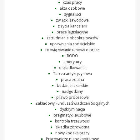
czas pracy
akta osobowe
sygnaliści
związki zawodowe
z życia kancelarii
prace legislacyjne
zatrudnianie obcokrajowców
uprawnienia rodzicielskie
rozwiązywanie umowy o pracę
RODO
emerytury
oskładkowanie
Tarcza antykryzysowa
praca zdalna
badania lekarskie
nadgodziny
prawo procesowe
Zakładowy Fundusz Świadczeń Socjalnych
dyskryminacja
pragmatyki służbowe
kontrola trzeźwości
składka zdrowotna
nowy kodeks pracy
Pracownicze plany kapitałowe