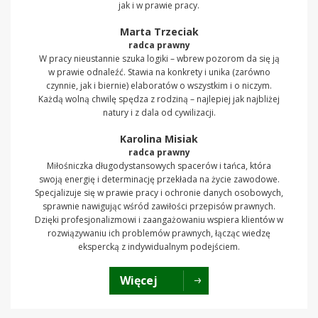
jak i w prawie pracy.
Marta Trzeciak
radca prawny
W pracy nieustannie szuka logiki – wbrew pozorom da się ją
w prawie odnaleźć. Stawia na konkrety i unika (zarówno
czynnie, jak i biernie) elaboratów o wszystkim i o niczym.
Każdą wolną chwilę spędza z rodziną – najlepiej jak najbliżej
natury i z dala od cywilizacji.
Karolina Misiak
radca prawny
Miłośniczka długodystansowych spacerów i tańca, która
swoją energię i determinację przekłada na życie zawodowe.
Specjalizuje się w prawie pracy i ochronie danych osobowych,
sprawnie nawigując wśród zawiłości przepisów prawnych.
Dzięki profesjonalizmowi i zaangażowaniu wspiera klientów w
rozwiązywaniu ich problemów prawnych, łącząc wiedzę
ekspercką z indywidualnym podejściem.
Więcej