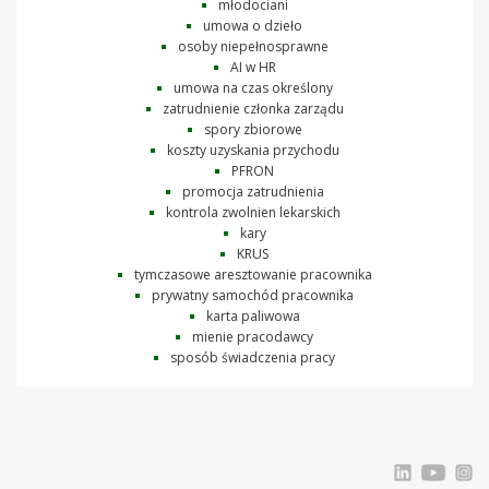
młodociani
umowa o dzieło
osoby niepełnosprawne
AI w HR
umowa na czas określony
zatrudnienie członka zarządu
spory zbiorowe
koszty uzyskania przychodu
PFRON
promocja zatrudnienia
kontrola zwolnien lekarskich
kary
KRUS
tymczasowe aresztowanie pracownika
prywatny samochód pracownika
karta paliwowa
mienie pracodawcy
sposób świadczenia pracy