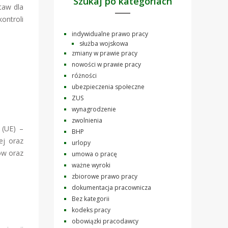
Szukaj po kategoriach
taw dla
ontroli
indywidualne prawo pracy
służba wojskowa
zmiany w prawie pracy
nowości w prawie pracy
różności
ubezpieczenia społeczne
ZUS
wynagrodzenie
zwolnienia
 (UE) –
BHP
ej oraz
urlopy
ów oraz
umowa o pracę
ważne wyroki
zbiorowe prawo pracy
dokumentacja pracownicza
Bez kategorii
kodeks pracy
obowiązki pracodawcy