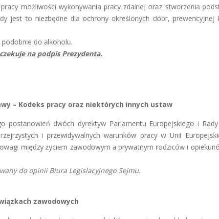
pracy możliwości wykonywania pracy zdalnej oraz stworzenia pods
 jest to niezbędne dla ochrony określonych dóbr, prewencyjnej k
 podobnie do alkoholu.
oczekuje na podpis Prezydenta.
wy – Kodeks pracy oraz niektórych innych ustaw
go postanowień dwóch dyrektyw Parlamentu Europejskiego i Rady
zejrzystych i przewidywalnych warunków pracy w Unii Europejski
wnowagi między życiem zawodowym a prywatnym rodziców i opiekun
owany do opinii Biura Legislacyjnego Sejmu.
 związkach zawodowych