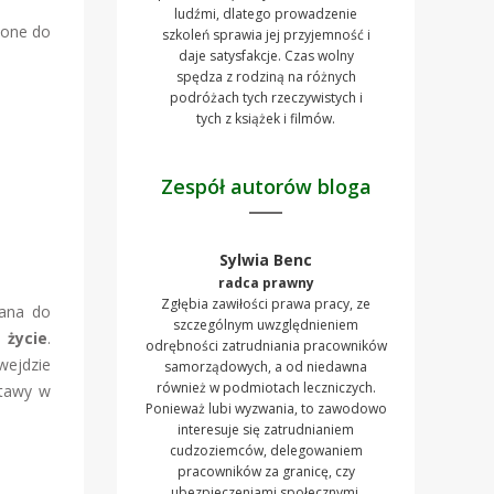
ludźmi, dlatego prowadzenie
zone do
szkoleń sprawia jej przyjemność i
daje satysfakcje. Czas wolny
spędza z rodziną na różnych
podróżach tych rzeczywistych i
tych z książek i filmów.
Zespół autorów bloga
Sylwia Benc
radca prawny
Zgłębia zawiłości prawa pracy, ze
wana do
szczególnym uwzględnieniem
 życie
.
odrębności zatrudniania pracowników
wejdzie
samorządowych, a od niedawna
również w podmiotach leczniczych.
stawy w
Ponieważ lubi wyzwania, to zawodowo
interesuje się zatrudnianiem
cudzoziemców, delegowaniem
pracowników za granicę, czy
ubezpieczeniami społecznymi.