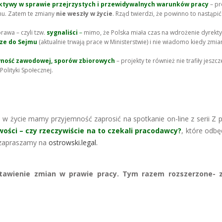
ktywy w sprawie przejrzystych i przewidywalnych warunków pracy
– pr
jmu. Zatem te zmiany
nie weszły w życie
. Rząd twierdzi, że powinno to nastąpić
rawa – czyli tzw.
sygnaliści
–
mimo, że Polska miała czas na wdrożenie dyrekt
cze do Sejmu
(aktualnie trwają prace w Ministerstwie) i nie wiadomo kiedy zmia
wność zawodowej, sporów zbiorowych
– projekty te również nie trafiły jeszc
Polityki Społecznej.
 w życie mamy przyjemność zaprosić na spotkanie on-line z serii Z
wości – czy rzeczywiście na to czekali pracodawcy?
, które odbę
y zapraszamy na
ostrowski.legal.
tawienie zmian w prawie pracy. Tym razem rozszerzone- 