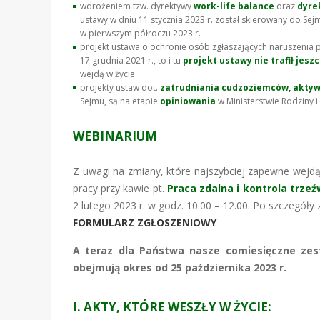
wdrożeniem tzw. dyrektywy
work-life balance
oraz
dyre
ustawy w dniu 11 stycznia 2023 r. został skierowany do Se
w pierwszym półroczu 2023 r.
projekt ustawa o ochronie osób zgłaszających naruszenia p
17 grudnia 2021 r., to i tu
projekt ustawy nie trafił jesz
wejdą w życie.
projekty ustaw dot.
zatrudniania cudzoziemców, akty
Sejmu, są na etapie
opiniowania
w Ministerstwie Rodziny i 
WEBINARIUM
Z uwagi na zmiany, które najszybciej zapewne wejdą
pracy przy kawie pt.
Praca zdalna i kontrola trzeź
2 lutego 2023 r. w godz. 10.00 – 12.00. Po szczegół
FORMULARZ ZGŁOSZENIOWY
A teraz dla Państwa nasze comiesięczne zes
obejmują okres od 25 października 2023 r.
I. AKTY, KTÓRE WESZŁY W ŻYCIE: