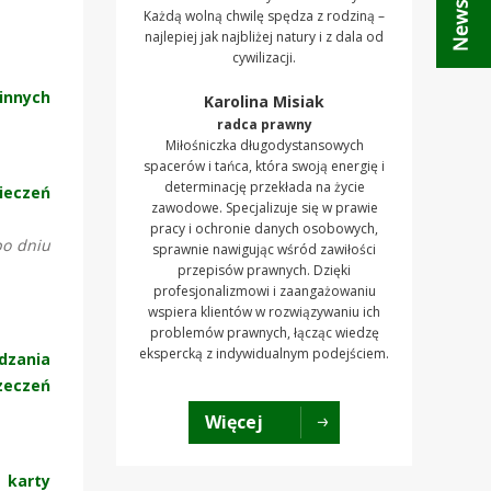
Każdą wolną chwilę spędza z rodziną –
najlepiej jak najbliżej natury i z dala od
cywilizacji.
 innych
Karolina Misiak
radca prawny
Miłośniczka długodystansowych
spacerów i tańca, która swoją energię i
determinację przekłada na życie
ieczeń
zawodowe. Specjalizuje się w prawie
pracy i ochronie danych osobowych,
po dniu
sprawnie nawigując wśród zawiłości
przepisów prawnych. Dzięki
profesjonalizmowi i zaangażowaniu
wspiera klientów w rozwiązywaniu ich
problemów prawnych, łącząc wiedzę
ekspercką z indywidualnym podejściem.
adzania
zeczeń
Więcej
 karty