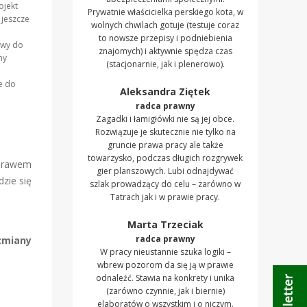
ojekt
Prywatnie właścicielka perskiego kota, w
 jeszcze
wolnych chwilach gotuje (testuje coraz
to nowsze przepisy i podniebienia
ywy do
znajomych) i aktywnie spędza czas
ny
(stacjonarnie, jak i plenerowo).
ze do
Aleksandra Ziętek
radca prawny
Zagadki i łamigłówki nie są jej obce.
Rozwiązuje je skutecznie nie tylko na
gruncie prawa pracy ale także
towarzysko, podczas długich rozgrywek
 prawem
gier planszowych. Lubi odnajdywać
dzie się
szlak prowadzący do celu – zarówno w
Tatrach jak i w prawie pracy.
Marta Trzeciak
radca prawny
zmiany
W pracy nieustannie szuka logiki –
wbrew pozorom da się ją w prawie
odnaleźć. Stawia na konkrety i unika
(zarówno czynnie, jak i biernie)
elaboratów o wszystkim i o niczym.