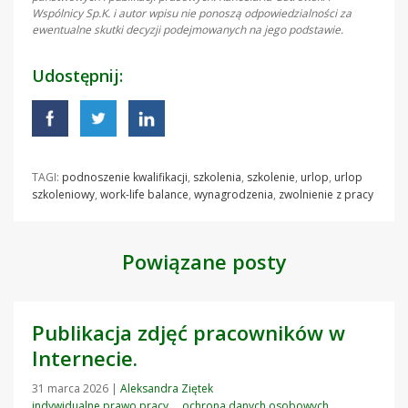
Wspólnicy Sp.K. i autor wpisu nie ponoszą odpowiedzialności za
ewentualne skutki decyzji podejmowanych na jego podstawie.
Udostępnij:
TAGI:
podnoszenie kwalifikacji
,
szkolenia
,
szkolenie
,
urlop
,
urlop
szkoleniowy
,
work-life balance
,
wynagrodzenia
,
zwolnienie z pracy
Powiązane posty
Publikacja zdjęć pracowników w
Internecie.
31 marca 2026
|
Aleksandra Ziętek
indywidualne prawo pracy
ochrona danych osobowych