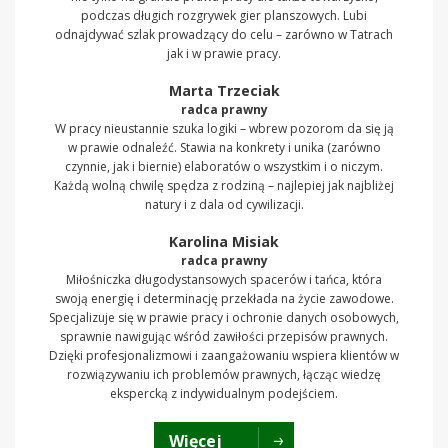
podczas długich rozgrywek gier planszowych. Lubi
odnajdywać szlak prowadzący do celu – zarówno w Tatrach
jak i w prawie pracy.
Marta Trzeciak
radca prawny
W pracy nieustannie szuka logiki – wbrew pozorom da się ją
w prawie odnaleźć. Stawia na konkrety i unika (zarówno
czynnie, jak i biernie) elaboratów o wszystkim i o niczym.
Każdą wolną chwilę spędza z rodziną – najlepiej jak najbliżej
natury i z dala od cywilizacji.
Karolina Misiak
radca prawny
Miłośniczka długodystansowych spacerów i tańca, która
swoją energię i determinację przekłada na życie zawodowe.
Specjalizuje się w prawie pracy i ochronie danych osobowych,
sprawnie nawigując wśród zawiłości przepisów prawnych.
Dzięki profesjonalizmowi i zaangażowaniu wspiera klientów w
rozwiązywaniu ich problemów prawnych, łącząc wiedzę
ekspercką z indywidualnym podejściem.
Więcej