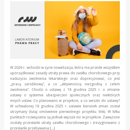
W 2026 r. wchodzi w życie nowelizacja, która ma przede wszystkim
uporządkować zasady utraty prawa do zasiłku chorobowego przy
nadużyciu zwolnienia lekarskiego oraz doprecyzować, co jest
„pracą zarobkową”, a co „aktywnością niezgodną z celem
zwolnienia”. Chodzi o ustawę z 18 grudnia 2025 r. o zmianie
ustawy o systemie ubezpieczeń społecznych oraz niektórych
innych ustaw. Co planowano w projekcie, a co weszło do ustawy?
W uchwalonej 18 grudnia 2025 r. ustawie kierunek zmian został
utrzymany (tutaj omówienie pierwotnego projektu: link). W kilku
punktach rozwiązania są jednak węższe niż w projekcie. Zawężone
zostały przesłanki utraty zasiłku chorobowego i zrezygnowano z
przesłanki przebywania […]