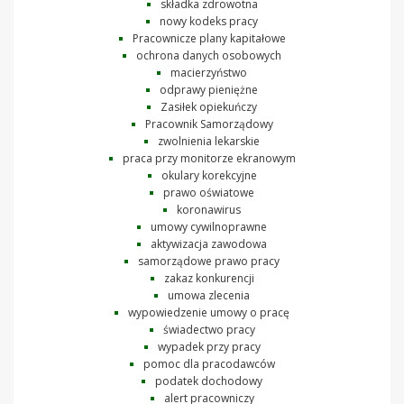
składka zdrowotna
nowy kodeks pracy
Pracownicze plany kapitałowe
ochrona danych osobowych
macierzyństwo
odprawy pieniężne
Zasiłek opiekuńczy
Pracownik Samorządowy
zwolnienia lekarskie
praca przy monitorze ekranowym
okulary korekcyjne
prawo oświatowe
koronawirus
umowy cywilnoprawne
aktywizacja zawodowa
samorządowe prawo pracy
zakaz konkurencji
umowa zlecenia
wypowiedzenie umowy o pracę
świadectwo pracy
wypadek przy pracy
pomoc dla pracodawców
podatek dochodowy
alert pracowniczy