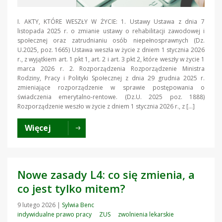
I. AKTY, KTÓRE WESZŁY W ŻYCIE: 1. Ustawy Ustawa z dnia 7
listopada 2025 r. o zmianie ustawy o rehabilitacji zawodowej i
społecznej oraz zatrudnianiu osób niepełnosprawnych (Dz.
U.2025, poz. 1665) Ustawa weszła w życie z dniem 1 stycznia 2026
r., z wyjątkiem art. 1 pkt 1, art. 2 i art. 3 pkt 2, które weszły w życie 1
marca 2026 r. 2. Rozporządzenia Rozporządzenie Ministra
Rodziny, Pracy i Polityki Społecznej z dnia 29 grudnia 2025 r.
zmieniające rozporządzenie w sprawie postępowania o
świadczenia emerytalno-rentowe. (Dz.U. 2025 poz. 1888)
Rozporządzenie weszło w życie z dniem 1 stycznia 2026 r., z […]
Więcej
Nowe zasady L4: co się zmienia, a
co jest tylko mitem?
9 lutego 2026
|
Sylwia Benc
indywidualne prawo pracy
ZUS
zwolnienia lekarskie