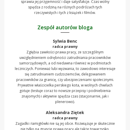
sprawia jej przyjemność i daje satysfakcje. Czas wolny
spędza z rodziną na różnych podróżach tych
rzeczywistych i tych z książek i filmów.
Zespół autorów bloga
Sylwia Benc
radca prawny
Zgłębia zawiłości prawa pracy, ze szczególnym
uwzględnieniem odrębności zatrudniania pracowników
samorządowych, a od niedawna również w podmiotach
leczniczych. Ponieważ lubi wyzwania, to zawodowo interesuje
się zatrudnianiem cudzoziemców, delegowaniem
pracowników za granicę, czy ubezpieczeniami społecznymi.
Prywatnie właścicielka perskiego kota, w wolnych chwilach
gotuje (testuje coraz to nowsze przepisy i podniebienia
znajomych) i aktywnie spędza czas (stacjonarnie, jak i
plenerowo).
Aleksandra Ziętek
radca prawny
Zagadki i łamigłówki nie są jej obce. Rozwiązuje je skutecznie
nie tylko na gruncie prawa pracy ale także towarzysko,