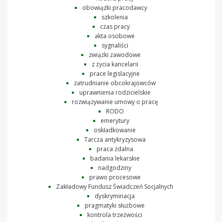
obowiązki pracodawcy
szkolenia
czas pracy
akta osobowe
sygnaliści
związki zawodowe
z życia kancelarii
prace legislacyjne
zatrudnianie obcokrajowców
uprawnienia rodzicielskie
rozwiązywanie umowy o pracę
RODO
emerytury
oskładkowanie
Tarcza antykryzysowa
praca zdalna
badania lekarskie
nadgodziny
prawo procesowe
Zakładowy Fundusz Świadczeń Socjalnych
dyskryminacja
pragmatyki służbowe
kontrola trzeźwości