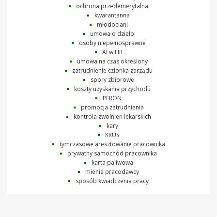
ochrona przedemerytalna
kwarantanna
młodociani
umowa o dzieło
osoby niepełnosprawne
AI w HR
umowa na czas określony
zatrudnienie członka zarządu
spory zbiorowe
koszty uzyskania przychodu
PFRON
promocja zatrudnienia
kontrola zwolnien lekarskich
kary
KRUS
tymczasowe aresztowanie pracownika
prywatny samochód pracownika
karta paliwowa
mienie pracodawcy
sposób świadczenia pracy