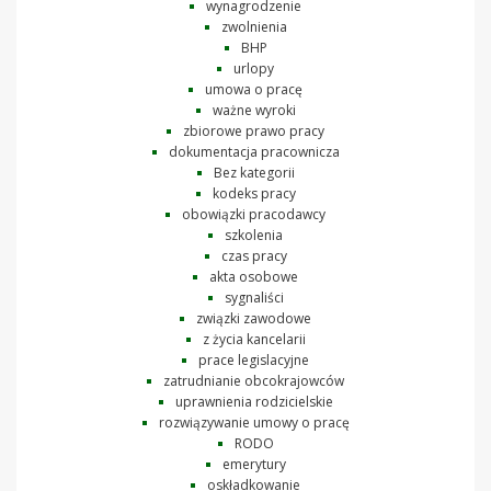
wynagrodzenie
zwolnienia
BHP
urlopy
umowa o pracę
ważne wyroki
zbiorowe prawo pracy
dokumentacja pracownicza
Bez kategorii
kodeks pracy
obowiązki pracodawcy
szkolenia
czas pracy
akta osobowe
sygnaliści
związki zawodowe
z życia kancelarii
prace legislacyjne
zatrudnianie obcokrajowców
uprawnienia rodzicielskie
rozwiązywanie umowy o pracę
RODO
emerytury
oskładkowanie