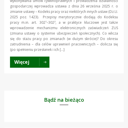
wykonywania umów cywilnoprawnych i prowadzenia działalności
gospodarczej wprowadza ustawa z dnia 26 września 2025 r. o
zmianie ustawy – Kodeks pracy oraz niektórych innych ustaw (Dz.U.
2025 poz. 1423). Przepisy merytorycznie dodają do Kodeksu
pracy m.in. art. 302¹–302², a w praktyce kluczowe jest także
wprowadzenie mechanizmu elektronicznych zaświadczeń ZUS
(zmiana ustawy o systemie ubezpieczeń społecznych). Co wlicza
się do stażu pracy po zmianach (w dużym skrócie)? Do okresu
zatrudnienia – dla celów uprawnień pracowniczych – dolicza się
(po spełnieniu przesłanek i ich […]
Więcej
Bądź na bieżąco