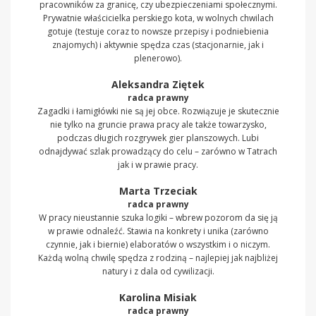
pracowników za granicę, czy ubezpieczeniami społecznymi.
Prywatnie właścicielka perskiego kota, w wolnych chwilach
gotuje (testuje coraz to nowsze przepisy i podniebienia
znajomych) i aktywnie spędza czas (stacjonarnie, jak i
plenerowo).
Aleksandra Ziętek
radca prawny
Zagadki i łamigłówki nie są jej obce. Rozwiązuje je skutecznie
nie tylko na gruncie prawa pracy ale także towarzysko,
podczas długich rozgrywek gier planszowych. Lubi
odnajdywać szlak prowadzący do celu – zarówno w Tatrach
jak i w prawie pracy.
Marta Trzeciak
radca prawny
W pracy nieustannie szuka logiki – wbrew pozorom da się ją
w prawie odnaleźć. Stawia na konkrety i unika (zarówno
czynnie, jak i biernie) elaboratów o wszystkim i o niczym.
Każdą wolną chwilę spędza z rodziną – najlepiej jak najbliżej
natury i z dala od cywilizacji.
Karolina Misiak
radca prawny