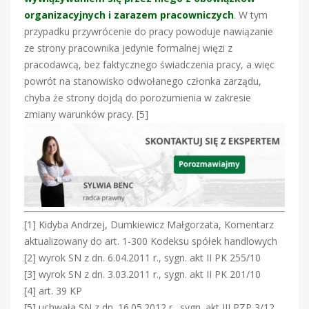
organizacyjnych i zarazem pracowniczych
. W tym
przypadku przywrócenie do pracy powoduje nawiązanie
ze strony pracownika jedynie formalnej więzi z
pracodawcą, bez faktycznego świadczenia pracy, a więc
powrót na stanowisko odwołanego członka zarządu,
chyba że strony dojdą do porozumienia w zakresie
zmiany warunków pracy. [5]
[1] Kidyba Andrzej, Dumkiewicz Małgorzata, Komentarz
aktualizowany do art. 1-300 Kodeksu spółek handlowych
[2] wyrok SN z dn. 6.04.2011 r., sygn. akt II PK 255/10
[3] wyrok SN z dn. 3.03.2011 r., sygn. akt II PK 201/10
[4] art. 39 KP
[5] uchwała SN z dn. 16.05.2012 r., sygn. akt III PZP 3/12