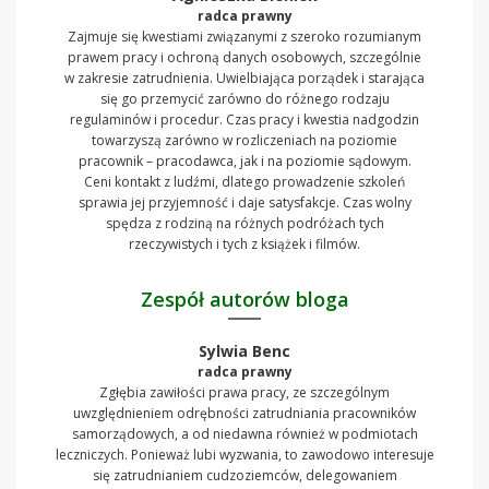
radca prawny
Zajmuje się kwestiami związanymi z szeroko rozumianym
prawem pracy i ochroną danych osobowych, szczególnie
w zakresie zatrudnienia. Uwielbiająca porządek i starająca
się go przemycić zarówno do różnego rodzaju
regulaminów i procedur. Czas pracy i kwestia nadgodzin
towarzyszą zarówno w rozliczeniach na poziomie
pracownik – pracodawca, jak i na poziomie sądowym.
Ceni kontakt z ludźmi, dlatego prowadzenie szkoleń
sprawia jej przyjemność i daje satysfakcje. Czas wolny
spędza z rodziną na różnych podróżach tych
rzeczywistych i tych z książek i filmów.
Zespół autorów bloga
Sylwia Benc
radca prawny
Zgłębia zawiłości prawa pracy, ze szczególnym
uwzględnieniem odrębności zatrudniania pracowników
samorządowych, a od niedawna również w podmiotach
leczniczych. Ponieważ lubi wyzwania, to zawodowo interesuje
się zatrudnianiem cudzoziemców, delegowaniem