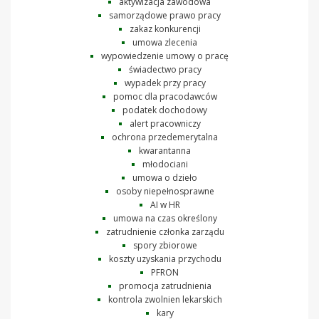
aktywizacja zawodowa
samorządowe prawo pracy
zakaz konkurencji
umowa zlecenia
wypowiedzenie umowy o pracę
świadectwo pracy
wypadek przy pracy
pomoc dla pracodawców
podatek dochodowy
alert pracowniczy
ochrona przedemerytalna
kwarantanna
młodociani
umowa o dzieło
osoby niepełnosprawne
AI w HR
umowa na czas określony
zatrudnienie członka zarządu
spory zbiorowe
koszty uzyskania przychodu
PFRON
promocja zatrudnienia
kontrola zwolnien lekarskich
kary