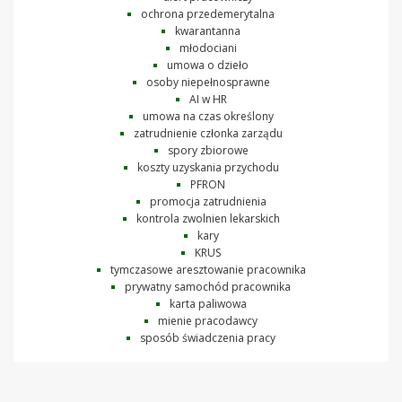
ochrona przedemerytalna
kwarantanna
młodociani
umowa o dzieło
osoby niepełnosprawne
AI w HR
umowa na czas określony
zatrudnienie członka zarządu
spory zbiorowe
koszty uzyskania przychodu
PFRON
promocja zatrudnienia
kontrola zwolnien lekarskich
kary
KRUS
tymczasowe aresztowanie pracownika
prywatny samochód pracownika
karta paliwowa
mienie pracodawcy
sposób świadczenia pracy