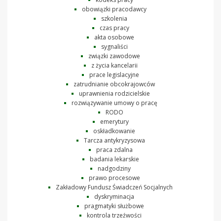
obowiązki pracodawcy
szkolenia
czas pracy
akta osobowe
sygnaliści
związki zawodowe
z życia kancelarii
prace legislacyjne
zatrudnianie obcokrajowców
uprawnienia rodzicielskie
rozwiązywanie umowy o pracę
RODO
emerytury
oskładkowanie
Tarcza antykryzysowa
praca zdalna
badania lekarskie
nadgodziny
prawo procesowe
Zakładowy Fundusz Świadczeń Socjalnych
dyskryminacja
pragmatyki służbowe
kontrola trzeźwości