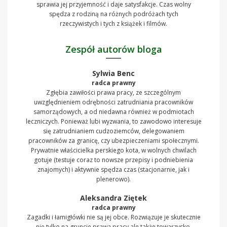
sprawia jej przyjemność i daje satysfakcje. Czas wolny
spędza z rodziną na różnych podróżach tych
rzeczywistych i tych z książek i filmów.
Zespół autorów bloga
Sylwia Benc
radca prawny
Zgłębia zawiłości prawa pracy, ze szczególnym
uwzględnieniem odrębności zatrudniania pracowników
samorządowych, a od niedawna również w podmiotach
leczniczych. Ponieważ lubi wyzwania, to zawodowo interesuje
się zatrudnianiem cudzoziemców, delegowaniem
pracowników za granicę, czy ubezpieczeniami społecznymi.
Prywatnie właścicielka perskiego kota, w wolnych chwilach
gotuje (testuje coraz to nowsze przepisy i podniebienia
znajomych) i aktywnie spędza czas (stacjonarnie, jak i
plenerowo).
Aleksandra Ziętek
radca prawny
Zagadki i łamigłówki nie są jej obce. Rozwiązuje je skutecznie
nie tylko na gruncie prawa pracy ale także towarzysko,