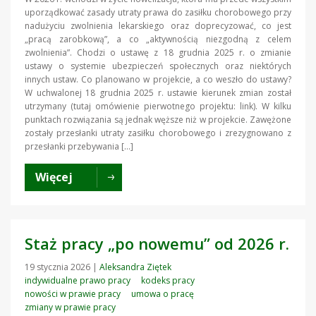
uporządkować zasady utraty prawa do zasiłku chorobowego przy
nadużyciu zwolnienia lekarskiego oraz doprecyzować, co jest
„pracą zarobkową”, a co „aktywnością niezgodną z celem
zwolnienia”. Chodzi o ustawę z 18 grudnia 2025 r. o zmianie
ustawy o systemie ubezpieczeń społecznych oraz niektórych
innych ustaw. Co planowano w projekcie, a co weszło do ustawy?
W uchwalonej 18 grudnia 2025 r. ustawie kierunek zmian został
utrzymany (tutaj omówienie pierwotnego projektu: link). W kilku
punktach rozwiązania są jednak węższe niż w projekcie. Zawężone
zostały przesłanki utraty zasiłku chorobowego i zrezygnowano z
przesłanki przebywania […]
Więcej
Staż pracy „po nowemu” od 2026 r.
19 stycznia 2026
|
Aleksandra Ziętek
indywidualne prawo pracy
kodeks pracy
nowości w prawie pracy
umowa o pracę
zmiany w prawie pracy