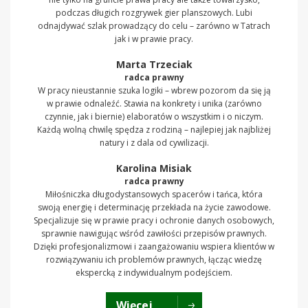
podczas długich rozgrywek gier planszowych. Lubi
odnajdywać szlak prowadzący do celu – zarówno w Tatrach
jak i w prawie pracy.
Marta Trzeciak
radca prawny
W pracy nieustannie szuka logiki – wbrew pozorom da się ją
w prawie odnaleźć. Stawia na konkrety i unika (zarówno
czynnie, jak i biernie) elaboratów o wszystkim i o niczym.
Każdą wolną chwilę spędza z rodziną – najlepiej jak najbliżej
natury i z dala od cywilizacji.
Karolina Misiak
radca prawny
Miłośniczka długodystansowych spacerów i tańca, która
swoją energię i determinację przekłada na życie zawodowe.
Specjalizuje się w prawie pracy i ochronie danych osobowych,
sprawnie nawigując wśród zawiłości przepisów prawnych.
Dzięki profesjonalizmowi i zaangażowaniu wspiera klientów w
rozwiązywaniu ich problemów prawnych, łącząc wiedzę
ekspercką z indywidualnym podejściem.
Więcej