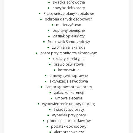
składka zdrowotna
nowy kodeks pracy
Pracownicze plany kapitałowe
ochrona danych osobowych
macierzyństwo
odprawy pieniężne
Zasiłek opiekuńczy
Pracownik Samorządowy
zwolnienia lekarskie
praca przy monitorze ekranowym
okulary korekcyjne
prawo oświatowe
koronawirus
umowy cywilnoprawne
aktywizacja zawodowa
samorządowe prawo pracy
zakaz konkurencji
umowa zlecenia
wypowiedzenie umowy o pracę
świadectwo pracy
wypadek przy pracy
pomoc dla pracodawców
podatek dochodowy
alert pracowniczy