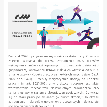
Początek 2026 r. przynosi zmiany w zakresie stażu pracy. Zmiany w
zakresie wliczania do okresu zatrudnienia m.in. okresów
wykonywania umów cywilnoprawnych i prowadzenia działalności
gospodarczej wprowadza ustawa z dnia 26 września 2025 r. o
zmianie ustawy – Kodeks pracy oraz niektórych innych ustaw (Dz.U.
2025 poz. 1423). Przepisy merytorycznie dodają do Kodeksu
pracy m.in. art. 302¹–302², a w praktyce kluczowe jest także
wprowadzenie mechanizmu elektronicznych zaświadczeń ZUS
(zmiana ustawy o systemie ubezpieczeń społecznych). Co wlicza
się do stażu pracy po zmianach (w dużym skrócie)? Do okresu
zatrudnienia – dla celów uprawnień pracowniczych – dolicza się
(po spełnieniu przesłanek i ich […]