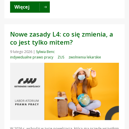
Więcej
Nowe zasady L4: co się zmienia, a
co jest tylko mitem?
9 lutego 2026
|
Sylwia Benc
indywidualne prawo pracy
ZUS
zwolnienia lekarskie
W 2026 r. wchodzi w życie nowelizacja, która ma przede wszystkim