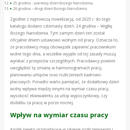
25 grudnia – pierwszy dzień Bożego Narodzenia,
26 grudnia – drugi dzień Bożego Narodzenia.
Zgodnie z najnowszą nowelizacją, od 2025 r. do tego
katalogu dodano czternasty dzień: 24 grudnia – Wigilię
Bożego Narodzenia. Tym samym dzień ten został
oficjalnie dniem ustawowo wolnym od pracy. Oznacza to,
że pracodawcy mają obowiązek zapewnić pracownikom
wolne tego dnia, a wszelkie wyjątki od tej zasady muszą
wynikać z przepisów szczególnych. Pracodawcy powinni
uwzględnić tę zmianę w harmonogramach pracy,
planowaniu urlopów oraz rozliczeniach kadrowo-
płacowych. Ponadto warto pamiętać, że dodatkowy dzień
wolny wpływa między innymi na wymiar czasu pracy,
wysokość ekwiwalentu za urlop wypoczynkowy, czy
dodatku za pracę w porze nocnej.
Wpływ na wymiar czasu pracy
Każde święto przypadające w okresie rozliczeniowym i