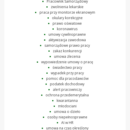
Pracownik Samorządowy
zwolnienia lekarskie
praca przy monitorze ekranowym
okulary korekcyjne
prawo oświatowe
koronawirus
umowy cywilnoprawne
aktywizacja zawodowa
samorządowe prawo pracy
zakaz konkurencji
umowa zlecenia
wypowiedzenie umowy o pracę
świadectwo pracy
wypadek przy pracy
pomoc dla pracodawców
podatek dochodowy
alert pracowniczy
ochrona przedemerytalna
kwarantanna
młodociani
umowa o dzieło
osoby niepełnosprawne
AI w HR
umowa na czas określony