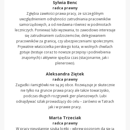
Sylwia Benc
radca prawny
Zgłębia zawiłości prawa pracy, ze szczególnym
uwzględnieniem odrębności zatrudniania pracowników
samorządowych, a od niedawna również w podmiotach
leczniczych. Ponieważ lubi wyzwania, to zawodowo interesuje
się zatrudnianiem cudzoziemców, delegowaniem
pracowników za granicę, czy ubezpieczeniami społecznymi.
Prywatnie właścicielka perskiego kota, w wolnych chwilach
gotuje (testuje coraz to nowsze przepisy i podniebienia
znajomych) i aktywnie spędza czas (stacjonarnie, jak i
plenerowo).
Aleksandra Ziętek
radca prawny
Zagadki i łamigłówki nie są jej obce. Rozwiązuje je skutecznie
nie tylko na gruncie prawa pracy ale także towarzysko,
podczas długich rozgrywek gier planszowych. Lubi
odnajdywać szlak prowadzący do celu – zarówno w Tatrach
jak i w prawie pracy.
Marta Trzeciak
radca prawny
W pracy nieustannie szuka logiki – wbrew pozorom da się ją