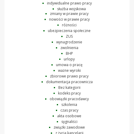
indywidualne prawo pracy
służba wojskowa
zmiany w prawie pracy
nowości w prawie pracy
różności
ubezpieczenia społeczne
ZUS
wynagrodzenie
zwolnienia
BHP
urlopy
umowa o pracę
ważne wyroki
zbiorowe prawo pracy
dokumentacja pracownicza
Bez kategorii
kodeks pracy
obowiązki pracodawcy
szkolenia
czas pracy
akta osobowe
sygnaliści
związki zawodowe
z życia kancelarii