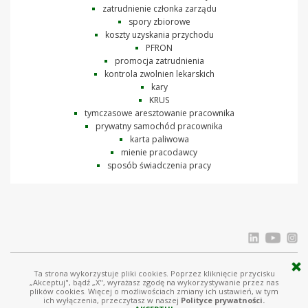
zatrudnienie członka zarządu
spory zbiorowe
koszty uzyskania przychodu
PFRON
promocja zatrudnienia
kontrola zwolnien lekarskich
kary
KRUS
tymczasowe aresztowanie pracownika
prywatny samochód pracownika
karta paliwowa
mienie pracodawcy
sposób świadczenia pracy
Ta strona wykorzystuje pliki cookies. Poprzez kliknięcie przycisku
© Ostrowski i Wspólnicy |
www.ostrowski.legal
| Wszystkie prawa zastrzeżone
„Akceptuj", bądź „X", wyrażasz zgodę na wykorzystywanie przez nas
plików cookies. Więcej o możliwościach zmiany ich ustawień, w tym
Licznik odwiedziń: 1559025
ich wyłączenia, przeczytasz w naszej
Polityce prywatności.