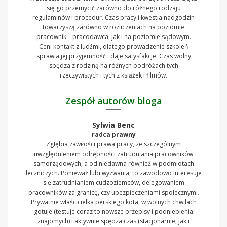
się go przemycić zarówno do różnego rodzaju
regulaminów i procedur. Czas pracy i kwestia nadgodzin
towarzyszą zarówno w rozliczeniach na poziomie
pracownik – pracodawca, jak i na poziomie sądowym.
Ceni kontakt z ludźmi, dlatego prowadzenie szkoleń
sprawia jej przyjemność i daje satysfakcje. Czas wolny
spędza z rodziną na różnych podróżach tych
rzeczywistych i tych z książek i filmów.
Zespół autorów bloga
Sylwia Benc
radca prawny
Zgłębia zawiłości prawa pracy, ze szczególnym
uwzględnieniem odrębności zatrudniania pracowników
samorządowych, a od niedawna również w podmiotach
leczniczych. Ponieważ lubi wyzwania, to zawodowo interesuje
się zatrudnianiem cudzoziemców, delegowaniem
pracowników za granicę, czy ubezpieczeniami społecznymi.
Prywatnie właścicielka perskiego kota, w wolnych chwilach
gotuje (testuje coraz to nowsze przepisy i podniebienia
znajomych) i aktywnie spędza czas (stacjonarnie, jak i