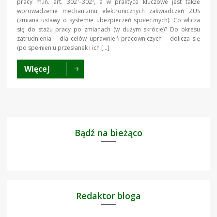
pracy m.in. art. 302¹–302², a w praktyce kluczowe jest także
wprowadzenie mechanizmu elektronicznych zaświadczeń ZUS
(zmiana ustawy o systemie ubezpieczeń społecznych). Co wlicza
się do stażu pracy po zmianach (w dużym skrócie)? Do okresu
zatrudnienia – dla celów uprawnień pracowniczych – dolicza się
(po spełnieniu przesłanek i ich […]
Więcej
Bądź na bieżąco
Redaktor bloga