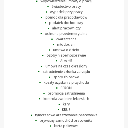
wypowiedzenie umowy o pracę
świadectwo pracy
wypadek przy pracy
pomoc dla pracodawców
podatek dochodowy
alert pracowniczy
ochrona przedemerytalna
kwarantanna
młodociani
umowa o dzieło
osoby niepełnosprawne
AI w HR
umowa na czas określony
zatrudnienie członka zarządu
spory zbiorowe
koszty uzyskania przychodu
PFRON
promocja zatrudnienia
kontrola zwolnien lekarskich
kary
KRUS
tymczasowe aresztowanie pracownika
prywatny samochód pracownika
karta paliwowa