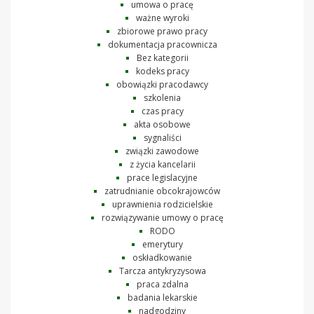
umowa o pracę
ważne wyroki
zbiorowe prawo pracy
dokumentacja pracownicza
Bez kategorii
kodeks pracy
obowiązki pracodawcy
szkolenia
czas pracy
akta osobowe
sygnaliści
związki zawodowe
z życia kancelarii
prace legislacyjne
zatrudnianie obcokrajowców
uprawnienia rodzicielskie
rozwiązywanie umowy o pracę
RODO
emerytury
oskładkowanie
Tarcza antykryzysowa
praca zdalna
badania lekarskie
nadgodziny