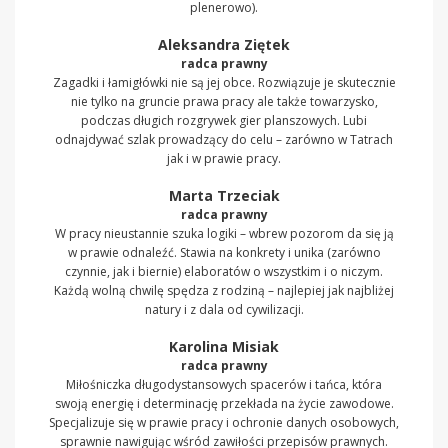
plenerowo).
Aleksandra Ziętek
radca prawny
Zagadki i łamigłówki nie są jej obce. Rozwiązuje je skutecznie
nie tylko na gruncie prawa pracy ale także towarzysko,
podczas długich rozgrywek gier planszowych. Lubi
odnajdywać szlak prowadzący do celu – zarówno w Tatrach
jak i w prawie pracy.
Marta Trzeciak
radca prawny
W pracy nieustannie szuka logiki – wbrew pozorom da się ją
w prawie odnaleźć. Stawia na konkrety i unika (zarówno
czynnie, jak i biernie) elaboratów o wszystkim i o niczym.
Każdą wolną chwilę spędza z rodziną – najlepiej jak najbliżej
natury i z dala od cywilizacji.
Karolina Misiak
radca prawny
Miłośniczka długodystansowych spacerów i tańca, która
swoją energię i determinację przekłada na życie zawodowe.
Specjalizuje się w prawie pracy i ochronie danych osobowych,
sprawnie nawigując wśród zawiłości przepisów prawnych.