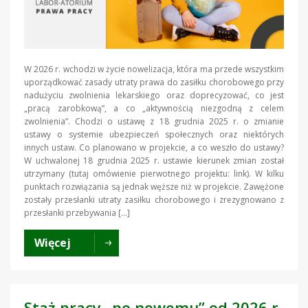
W 2026 r. wchodzi w życie nowelizacja, która ma przede wszystkim
uporządkować zasady utraty prawa do zasiłku chorobowego przy
nadużyciu zwolnienia lekarskiego oraz doprecyzować, co jest
„pracą zarobkową”, a co „aktywnością niezgodną z celem
zwolnienia”. Chodzi o ustawę z 18 grudnia 2025 r. o zmianie
ustawy o systemie ubezpieczeń społecznych oraz niektórych
innych ustaw. Co planowano w projekcie, a co weszło do ustawy?
W uchwalonej 18 grudnia 2025 r. ustawie kierunek zmian został
utrzymany (tutaj omówienie pierwotnego projektu: link). W kilku
punktach rozwiązania są jednak węższe niż w projekcie. Zawężone
zostały przesłanki utraty zasiłku chorobowego i zrezygnowano z
przesłanki przebywania […]
Więcej
Staż pracy „po nowemu” od 2026 r.