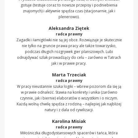
gotuje (testuje coraz to nowsze przepisy i podniebienia
znajomych) i aktywnie spędza czas (stacjonarnie, jak i
plenerowo).
Aleksandra Ziętek
radca prawny
Zagadki i łamigłówki nie są jej obce. Rozwiązuje je skutecznie
nie tylko na gruncie prawa pracy ale także towarzysko,
podczas długich rozgrywek gier planszowych. Lubi
odnajdywać szlak prowadzący do celu – zarówno w Tatrach
jak i w prawie pracy.
Marta Trzeciak
radca prawny
W pracy nieustannie szuka logiki – wbrew pozorom da się ją
w prawie odnaleźć. Stawia na konkrety i unika (zarówno
czynnie, jak i biernie) elaboratów o wszystkim i o niczym.
Każdą wolną chwilę spędza z rodziną – najlepiej jak najbliżej
natury i z dala od cywilizacji.
Karolina Misiak
radca prawny
Miłośniczka długodystansowych spacerów i tańca, która