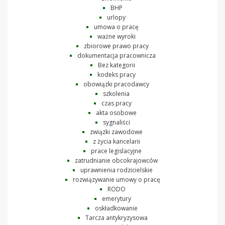
BHP
urlopy
umowa o pracę
ważne wyroki
zbiorowe prawo pracy
dokumentacja pracownicza
Bez kategorii
kodeks pracy
obowiązki pracodawcy
szkolenia
czas pracy
akta osobowe
sygnaliści
związki zawodowe
z życia kancelarii
prace legislacyjne
zatrudnianie obcokrajowców
uprawnienia rodzicielskie
rozwiązywanie umowy o pracę
RODO
emerytury
oskładkowanie
Tarcza antykryzysowa