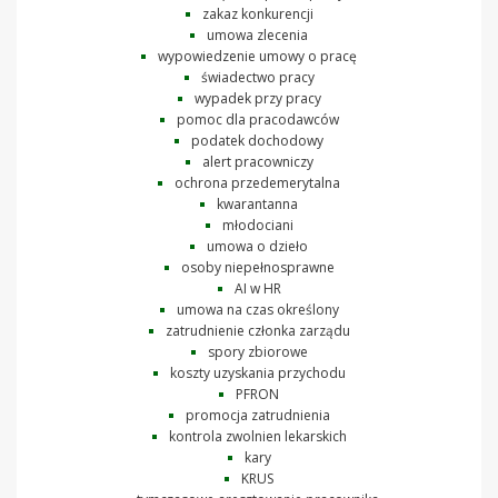
zakaz konkurencji
umowa zlecenia
wypowiedzenie umowy o pracę
świadectwo pracy
wypadek przy pracy
pomoc dla pracodawców
podatek dochodowy
alert pracowniczy
ochrona przedemerytalna
kwarantanna
młodociani
umowa o dzieło
osoby niepełnosprawne
AI w HR
umowa na czas określony
zatrudnienie członka zarządu
spory zbiorowe
koszty uzyskania przychodu
PFRON
promocja zatrudnienia
kontrola zwolnien lekarskich
kary
KRUS