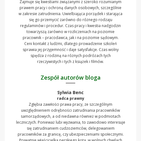
Zajmuje się kwestiami związanymi z szeroko rozumianym
prawem pracy i ochroną danych osobowych, szczególnie
w zakresie zatrudnienia. Uwielbiająca porządek i starająca
się go przemycić zarówno do różnego rodzaju
regulaminów i procedur. Czas pracy i kwestia nadgodzin
towarzyszą zarówno w rozliczeniach na poziomie
pracownik – pracodawca, jak i na poziomie sądowym.
Ceni kontakt z ludźmi, dlatego prowadzenie szkoleń
sprawia jej przyjemność i daje satysfakcje. Czas wolny
spędza z rodziną na różnych podróżach tych
rzeczywistych i tych z książek i filmów.
Zespół autorów bloga
Sylwia Benc
radca prawny
Zgłębia zawiłości prawa pracy, ze szczególnym
uwzględnieniem odrębności zatrudniania pracowników
samorządowych, a od niedawna również w podmiotach
leczniczych. Ponieważ lubi wyzwania, to zawodowo interesuje
się zatrudnianiem cudzoziemców, delegowaniem
pracowników za granicę, czy ubezpieczeniami społecznymi.
Prywatnie właścicielka perskiego kota, w wolnych chwilach