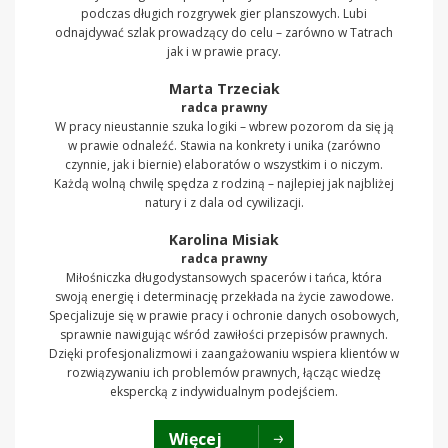
podczas długich rozgrywek gier planszowych. Lubi
odnajdywać szlak prowadzący do celu – zarówno w Tatrach
jak i w prawie pracy.
Marta Trzeciak
radca prawny
W pracy nieustannie szuka logiki – wbrew pozorom da się ją
w prawie odnaleźć. Stawia na konkrety i unika (zarówno
czynnie, jak i biernie) elaboratów o wszystkim i o niczym.
Każdą wolną chwilę spędza z rodziną – najlepiej jak najbliżej
natury i z dala od cywilizacji.
Karolina Misiak
radca prawny
Miłośniczka długodystansowych spacerów i tańca, która
swoją energię i determinację przekłada na życie zawodowe.
Specjalizuje się w prawie pracy i ochronie danych osobowych,
sprawnie nawigując wśród zawiłości przepisów prawnych.
Dzięki profesjonalizmowi i zaangażowaniu wspiera klientów w
rozwiązywaniu ich problemów prawnych, łącząc wiedzę
ekspercką z indywidualnym podejściem.
Więcej