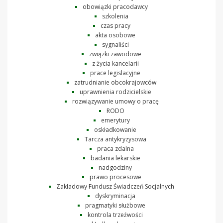
obowiązki pracodawcy
szkolenia
czas pracy
akta osobowe
sygnaliści
związki zawodowe
z życia kancelarii
prace legislacyjne
zatrudnianie obcokrajowców
uprawnienia rodzicielskie
rozwiązywanie umowy o pracę
RODO
emerytury
oskładkowanie
Tarcza antykryzysowa
praca zdalna
badania lekarskie
nadgodziny
prawo procesowe
Zakładowy Fundusz Świadczeń Socjalnych
dyskryminacja
pragmatyki służbowe
kontrola trzeźwości