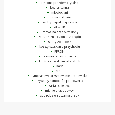
ochrona przedemerytalna
kwarantanna
młodociani
umowa o dzieło
osoby niepełnosprawne
AI w HR
umowa na czas określony
zatrudnienie członka zarządu
spory zbiorowe
koszty uzyskania przychodu
PFRON
promocja zatrudnienia
kontrola zwolnien lekarskich
kary
KRUS
tymczasowe aresztowanie pracownika
prywatny samochód pracownika
karta paliwowa
mienie pracodawcy
sposób świadczenia pracy