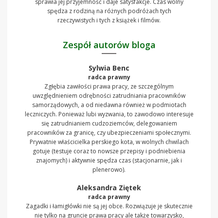
sprawia jej przyjemność i daje satysfakcje. Czas wolny
spędza z rodziną na różnych podróżach tych
rzeczywistych i tych z książek i filmów.
Zespół autorów bloga
Sylwia Benc
radca prawny
Zgłębia zawiłości prawa pracy, ze szczególnym
uwzględnieniem odrębności zatrudniania pracowników
samorządowych, a od niedawna również w podmiotach
leczniczych. Ponieważ lubi wyzwania, to zawodowo interesuje
się zatrudnianiem cudzoziemców, delegowaniem
pracowników za granicę, czy ubezpieczeniami społecznymi.
Prywatnie właścicielka perskiego kota, w wolnych chwilach
gotuje (testuje coraz to nowsze przepisy i podniebienia
znajomych) i aktywnie spędza czas (stacjonarnie, jak i
plenerowo).
Aleksandra Ziętek
radca prawny
Zagadki i łamigłówki nie są jej obce. Rozwiązuje je skutecznie
nie tylko na gruncie prawa pracy ale także towarzysko,