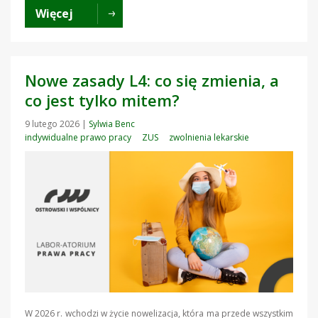
Więcej
Nowe zasady L4: co się zmienia, a
co jest tylko mitem?
9 lutego 2026
|
Sylwia Benc
indywidualne prawo pracy
ZUS
zwolnienia lekarskie
W 2026 r. wchodzi w życie nowelizacja, która ma przede wszystkim