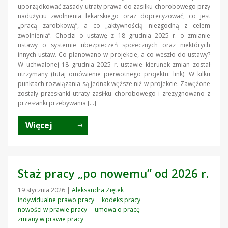
uporządkować zasady utraty prawa do zasiłku chorobowego przy
nadużyciu zwolnienia lekarskiego oraz doprecyzować, co jest
„pracą zarobkową”, a co „aktywnością niezgodną z celem
zwolnienia”. Chodzi o ustawę z 18 grudnia 2025 r. o zmianie
ustawy o systemie ubezpieczeń społecznych oraz niektórych
innych ustaw. Co planowano w projekcie, a co weszło do ustawy?
W uchwalonej 18 grudnia 2025 r. ustawie kierunek zmian został
utrzymany (tutaj omówienie pierwotnego projektu: link). W kilku
punktach rozwiązania są jednak węższe niż w projekcie. Zawężone
zostały przesłanki utraty zasiłku chorobowego i zrezygnowano z
przesłanki przebywania […]
Więcej
Staż pracy „po nowemu” od 2026 r.
19 stycznia 2026
|
Aleksandra Ziętek
indywidualne prawo pracy
kodeks pracy
nowości w prawie pracy
umowa o pracę
zmiany w prawie pracy