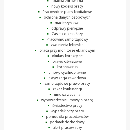
składka zdrowotna
nowy kodeks pracy
Pracownicze plany kapitałowe
ochrona danych osobowych
macierzyństwo
odprawy pieniężne
Zasiłek opiekuńczy
Pracownik Samorządowy
zwolnienia lekarskie
praca przy monitorze ekranowym
okulary korekcyjne
prawo oświatowe
koronawirus
umowy cywilnoprawne
aktywizacja zawodowa
samorządowe prawo pracy
zakaz konkurencji
umowa zlecenia
wypowiedzenie umowy o pracę
świadectwo pracy
wypadek przy pracy
pomoc dla pracodawców
podatek dochodowy
alert pracowniczy