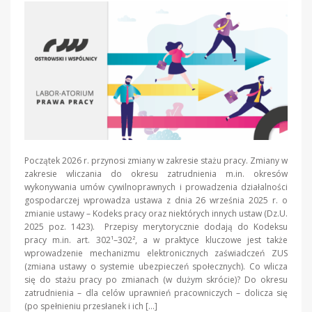
Początek 2026 r. przynosi zmiany w zakresie stażu pracy. Zmiany w
zakresie wliczania do okresu zatrudnienia m.in. okresów
wykonywania umów cywilnoprawnych i prowadzenia działalności
gospodarczej wprowadza ustawa z dnia 26 września 2025 r. o
zmianie ustawy – Kodeks pracy oraz niektórych innych ustaw (Dz.U.
2025 poz. 1423). Przepisy merytorycznie dodają do Kodeksu
pracy m.in. art. 302¹–302², a w praktyce kluczowe jest także
wprowadzenie mechanizmu elektronicznych zaświadczeń ZUS
(zmiana ustawy o systemie ubezpieczeń społecznych). Co wlicza
się do stażu pracy po zmianach (w dużym skrócie)? Do okresu
zatrudnienia – dla celów uprawnień pracowniczych – dolicza się
(po spełnieniu przesłanek i ich […]