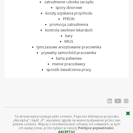
zatrudnienie członka zarządu
spory zbiorowe
koszty uzyskania przychodu
PFRON
promocja zatrudnienia
kontrola zwolnien lekarskich
kary
KRUS
tymczasowe aresztowanie pracownika
prywatny samochód pracownika
karta paliwowa
mienie pracodawcy
sposób świadczenia pracy
Ta strona wykorzystuje pliki cookies. Poprzez kliknięcie przycisku
© Ostrowski i Wspólnicy |
www.ostrowski.legal
| Wszystkie prawa zastrzeżone
„Akceptuj", bądź „X", wyrażasz zgodę na wykorzystywanie przez nas
plików cookies. Więcej o możliwościach zmiany ich ustawień, w tym
Licznik odwiedziń: 1554988
ich wyłączenia, przeczytasz w naszej
Polityce prywatności.
AKCEPTUJ