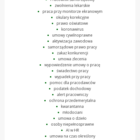
zwolnienia lekarskie
praca przy monitorze ekranowym
okulary korekcyjne
prawo oświatowe
koronawirus
umowy cywilnoprawne
aktywizacja zawodowa
samorządowe prawo pracy
zakaz konkurencji
umowa zlecenia
wypowiedzenie umowy o pracę
świadectwo pracy
wypadek przy pracy
pomoc dla pracodawców
podatek dochodowy
alert pracowniczy
ochrona przedemerytalna
kwarantanna
młodociani
umowa o dzieło
osoby niepełnosprawne
AI w HR
umowa na czas określony