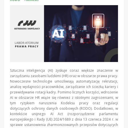
Sztuczna inteligencja (AI) zyskuje coraz większe znaczenie w
zarządzaniu zasobami ludzkimi (HR) oraz w obszarze prawa pracy.
Nowoczesne technologie umożliwiają automatyzację rekrutacji,
analizę wydajności pracowników, zarządzanie ich ścieżką kariery i
przewidywanie rotacji kadry. Pomimo licznych korzyści, wdrożenie
AI w obszarze HR wiąże się również z istotnymi zagrożeniami, w
tym ryzykiem naruszenia Kodeksu pracy oraz regulacji
dotyczących ochrony danych osobowych (RODO). Dodatkowo, w
kontekście unijnego AI Act (rozporządzenie parlamentu
europejskiego i Rady (UE) 2024/1689 z dnia 13 czerwca 2024 r. w
sprawie ustanowienia zharmonizowanych przepisów dotyczących