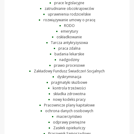
prace legislacyjne
zatrudnianie obcokrajowców
uprawnienia rodzicielskie
rozwiązywanie umowy o pracę
RODO
emerytury
oskładkowanie
Tarcza antykryzysowa
praca zdalna
badania lekarskie
nadgodziny
prawo procesowe
Zakładowy Fundusz Świadczeń Socjalnych
dyskryminacja
pragmatyki służbowe
kontrola trzeźwości
składka zdrowotna
nowy kodeks pracy
Pracownicze plany kapitałowe
ochrona danych osobowych
macierzyństwo
odprawy pieniężne
Zasiłek opiekuńczy
Pracownik Samorządowy