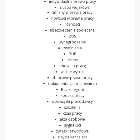
indywidualne prawo pracy
służba wojskowa
zmiany w prawie pracy
nowości w prawie pracy
różności
ubezpieczenia społeczne
ZUS
wynagrodzenie
zwolnienia
BHP
urlopy
umowa o pracę
ważne wyroki
zbiorowe prawo pracy
dokumentacja pracownicza
Bez kategorii
kodeks pracy
obowiązki pracodawcy
szkolenia
czas pracy
akta osobowe
sygnaliści
związki zawodowe
z życia kancelarii