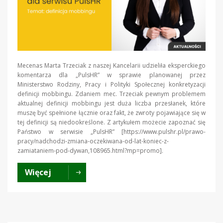
Mecenas Marta Trzeciak z naszej Kancelarii udzieliła eksperckiego
komentarza dla „PulsHR” w sprawie planowanej przez
Ministerstwo Rodziny, Pracy i Polityki Społecznej konkretyzacji
definicji mobbingu. Zdaniem mec. Trzeciak pewnym problemem
aktualnej definicji mobbingu jest duża liczba przesłanek, które
muszę być spełnione łącznie oraz fakt, że zwroty pojawiające się w
tej definicji są niedookreślone. Z artykułem możecie zapoznać się
Państwo w serwisie „PulsHR” [https://www.pulshr.pl/prawo-
pracy/nadchodzi-zmiana-oczekiwana-od-lat-koniec-z-
zamiataniem-pod-dywan,108965.html?mp=promo].
Więcej