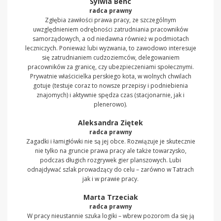
Sylwia Benc
radca prawny
Zgłębia zawiłości prawa pracy, ze szczególnym
uwzględnieniem odrębności zatrudniania pracowników
samorządowych, a od niedawna również w podmiotach
leczniczych. Ponieważ lubi wyzwania, to zawodowo interesuje
się zatrudnianiem cudzoziemców, delegowaniem
pracowników za granicę, czy ubezpieczeniami społecznymi.
Prywatnie właścicielka perskiego kota, w wolnych chwilach
gotuje (testuje coraz to nowsze przepisy i podniebienia
znajomych) i aktywnie spędza czas (stacjonarnie, jak i
plenerowo).
Aleksandra Ziętek
radca prawny
Zagadki i łamigłówki nie są jej obce. Rozwiązuje je skutecznie
nie tylko na gruncie prawa pracy ale także towarzysko,
podczas długich rozgrywek gier planszowych. Lubi
odnajdywać szlak prowadzący do celu – zarówno w Tatrach
jak i w prawie pracy.
Marta Trzeciak
radca prawny
W pracy nieustannie szuka logiki – wbrew pozorom da się ją