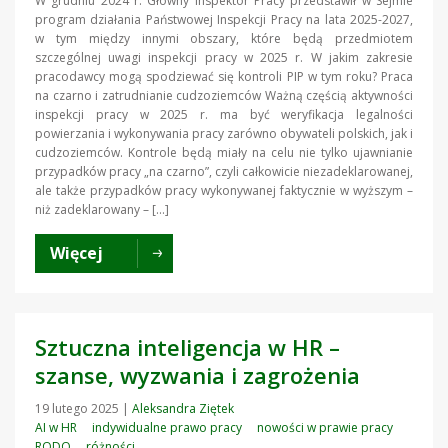
W grudniu 2024 r. Główny Inspektor Pracy przedstawił w Sejmie
program działania Państwowej Inspekcji Pracy na lata 2025-2027,
w tym między innymi obszary, które będą przedmiotem
szczególnej uwagi inspekcji pracy w 2025 r. W jakim zakresie
pracodawcy mogą spodziewać się kontroli PIP w tym roku? Praca
na czarno i zatrudnianie cudzoziemców Ważną częścią aktywności
inspekcji pracy w 2025 r. ma być weryfikacja legalności
powierzania i wykonywania pracy zarówno obywateli polskich, jak i
cudzoziemców. Kontrole będą miały na celu nie tylko ujawnianie
przypadków pracy „na czarno”, czyli całkowicie niezadeklarowanej,
ale także przypadków pracy wykonywanej faktycznie w wyższym –
niż zadeklarowany – […]
Więcej
Sztuczna inteligencja w HR –
szanse, wyzwania i zagrożenia
19 lutego 2025
|
Aleksandra Ziętek
AI w HR
indywidualne prawo pracy
nowości w prawie pracy
RODO
różności