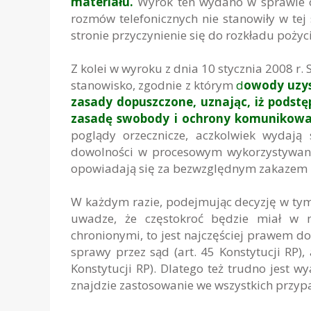
materiału.
Wyrok ten wydano w sprawie o
rozmów telefonicznych nie stanowiły w te
stronie przyczynienie się do rozkładu pożyc
Z kolei w wyroku z dnia 10 stycznia 2008 r.
stanowisko, zgodnie z którym
d
owody uzys
zasady dopuszczone, uznając, iż podst
zasadę swobody i ochrony komunikowa
poglądy orzecznicze, aczkolwiek wydają 
dowolności w procesowym wykorzystywani
opowiadają się za bezwzględnym zakazem k
W każdym razie, podejmując decyzję w tym
uwadze, że częstokroć będzie miał w ni
chronionymi, to jest najczęściej prawem do
sprawy przez sąd (art. 45 Konstytucji RP)
Konstytucji RP). Dlatego też trudno jest 
znajdzie zastosowanie we wszystkich przypa