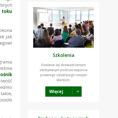
obrych
 toku
dokona
ak jak
iegowi
Szkolenia
grania
Dzielenie się doświadczeniem
ześnia
zdobywanym podczas wsparcia
ośnik
prawnego udzielanego naszym
klientom.
liwość
iednio
Więcej
takie,
posób