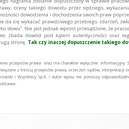
go nagrania zostanie dopuszczony w sprawie pracown
sprawy, oceny takiego dowodu przez sędziego, wykazani
emożności dowodzenia i dochodzenia swoich praw poprze
ie da się wykazać prawdziwego przebiegu zdarzeń, zwł
o słowu”. Nie jest jednak wprost przesądzone, że prac
wo zbada dowód pod kątem autentyczności oraz teg
ugą stronę.
Tak czy inaczej dopuszczenie takiego d
mieniu przepisów prawa oraz ma charakter wyłącznie informacyjny. 
iązane z treścią przepisów prawa, orzeczeń sądów, interpretacji 
trowski i Wspólnicy Sp.K. i autor wpisu nie ponoszą odpowiedzialn
odstawie.