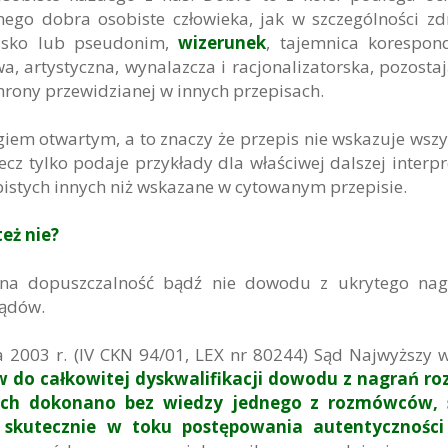
nego dobra osobiste człowieka, jak w szczególności zd
wisko lub pseudonim,
wizerunek
, tajemnica korespond
, artystyczna, wynalazcza i racjonalizatorska, pozosta
hrony przewidzianej w innych przepisach.
giem otwartym, a to znaczy że przepis nie wskazuje wszy
cz tylko podaje przykłady dla właściwej dalszej interpre
istych innych niż wskazane w cytowanym przepisie.
eż nie?
na dopuszczalność bądź nie dowodu z ukrytego nagr
sądów.
 2003 r. (IV CKN 94/01, LEX nr 80244) Sąd Najwyższy w
 do całkowitej dyskwalifikacji dowodu z nagrań r
 tych dokonano bez wiedzy jednego z rozmówców, 
skutecznie w toku postępowania autentyczności