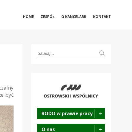
HOME
ZESPÓŁ
O KANCELARII
KONTAKT
czalny
że być
RODO w prawie pracy
O nas