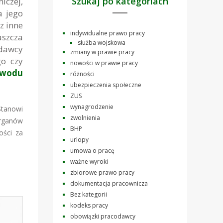
Szukaj po kategoriach
iczej,
a jego
z inne
indywidualne prawo pracy
aszcza
służba wojskowa
odawcy
zmiany w prawie pracy
o czy
nowości w prawie pracy
owodu
różności
ubezpieczenia społeczne
ZUS
wynagrodzenie
Stanowi
zwolnienia
organów
BHP
ości za
urlopy
umowa o pracę
ważne wyroki
zbiorowe prawo pracy
dokumentacja pracownicza
Bez kategorii
kodeks pracy
obowiązki pracodawcy