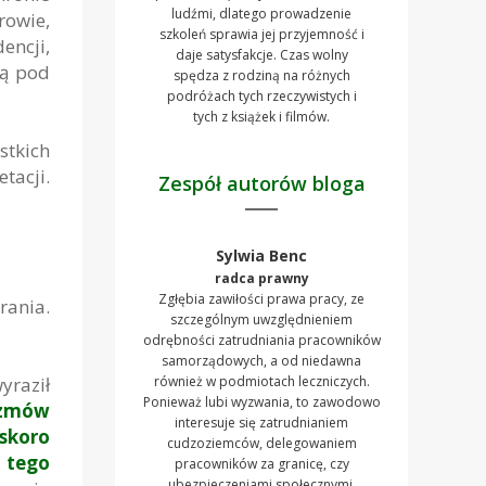
ludźmi, dlatego prowadzenie
rowie,
szkoleń sprawia jej przyjemność i
encji,
daje satysfakcje. Czas wolny
ją pod
spędza z rodziną na różnych
podróżach tych rzeczywistych i
tych z książek i filmów.
stkich
tacji.
Zespół autorów bloga
Sylwia Benc
radca prawny
Zgłębia zawiłości prawa pracy, ze
ania.
szczególnym uwzględnieniem
odrębności zatrudniania pracowników
samorządowych, a od niedawna
yraził
również w podmiotach leczniczych.
Ponieważ lubi wyzwania, to zawodowo
ozmów
interesuje się zatrudnianiem
skoro
cudzoziemców, delegowaniem
 tego
pracowników za granicę, czy
ubezpieczeniami społecznymi.