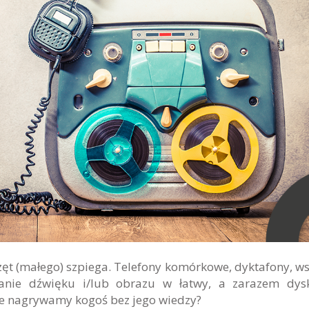
ęt (małego) szpiega. Telefony komórkowe, dyktafony, ws
anie dźwięku i/lub obrazu w łatwy, a zarazem dysk
 że nagrywamy kogoś bez jego wiedzy?