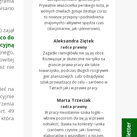
grania
Prywatnie właścicielka perskiego kota, w
pisano
wolnych chwilach gotuje (testuje coraz
to nowsze przepisy i podniebienia
znajomych) i aktywnie spędza czas
(stacjonarnie, jak i plenerowo).
 zajął
co do
Aleksandra Ziętek
cyjną
radca prawny
jnego,
Zagadki i łamigłówki nie są jej obce.
owitej
Rozwiązuje je skutecznie nie tylko na
gruncie prawa pracy ale także
eż nie
towarzysko, podczas długich rozgrywek
gier planszowych. Lubi odnajdywać
szlak prowadzący do celu – zarówno w
ieć na
Tatrach jak i w prawie pracy.
cyjnie
Marta Trzeciak
rzenia
radca prawny
rt. 49
W pracy nieustannie szuka logiki –
 która
wbrew pozorom da się ją w prawie
odnaleźć. Stawia na konkrety i unika
(zarówno czynnie, jak i biernie)
elaboratów o wszystkim i o niczym.