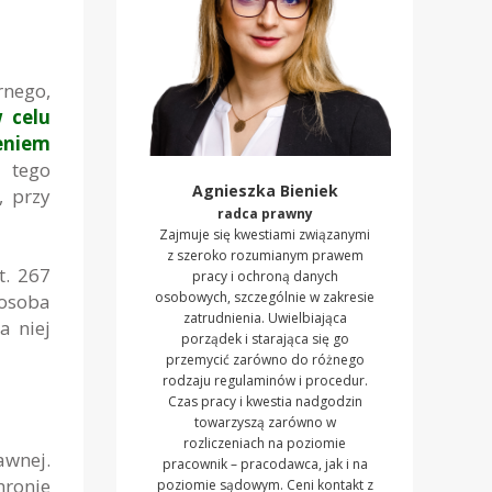
rnego,
 celu
eniem
 tego
Agnieszka Bieniek
, przy
radca prawny
Zajmuje się kwestiami związanymi
z szeroko rozumianym prawem
t. 267
pracy i ochroną danych
osobowych, szczególnie w zakresie
 osoba
zatrudnienia. Uwielbiająca
a niej
porządek i starająca się go
przemycić zarówno do różnego
rodzaju regulaminów i procedur.
Czas pracy i kwestia nadgodzin
towarzyszą zarówno w
rozliczeniach na poziomie
awnej.
pracownik – pracodawca, jak i na
hronie
poziomie sądowym. Ceni kontakt z