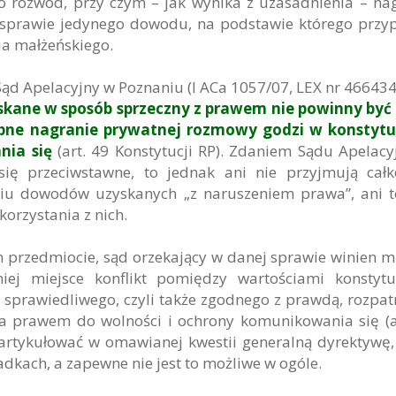
 rozwód, przy czym – jak wynika z uzasadnienia – na
j sprawie jedynego dowodu, na podstawie którego przy
ia małżeńskiego.
 Sąd Apelacyjny w Poznaniu (I ACa 1057/07, LEX nr 466434)
kane w sposób sprzeczny z prawem nie powinny być 
ępne nagranie prywatnej rozmowy godzi w konstytu
nia się
(art. 49 Konstytucji RP). Zdaniem Sądu Apelacy
się przeciwstawne, to jednak ani nie przyjmują całk
u dowodów uzyskanych „z naruszeniem prawa”, ani t
orzystania z nich.
 przedmiocie, sąd orzekający w danej sprawie winien m
ej miejsce konflikt pomiędzy wartościami konstytu
 sprawiedliwego, czyli także zgodnego z prawdą, rozpat
, a prawem do wolności i ochrony komunikowania się (a
wyartykułować w omawianej kwestii generalną dyrektywę,
dkach, a zapewne nie jest to możliwe w ogóle.