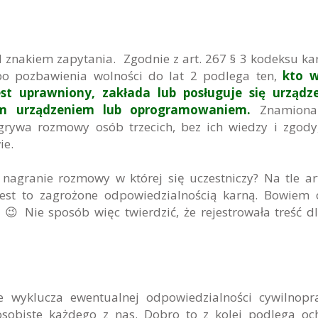
 znakiem zapytania. Zgodnie z art. 267 § 3 kodeksu ka
lbo pozbawienia wolności do lat 2 podlega ten,
kto w
est uprawniony, zakłada lub posługuje się urządz
m urządzeniem lub oprogramowaniem.
Znamiona
grywa rozmowy osób trzecich, bez ich wiedzy i zgody
ie.
nagranie rozmowy w której się uczestniczy? Na tle ar
 jest to zagrożone odpowiedzialnością karną. Bowiem
 😉 Nie sposób więc twierdzić, że rejestrowała treść dl
e wyklucza ewentualnej odpowiedzialności cywilnopr
sobiste każdego z nas. Dobro to z kolei podlega oc