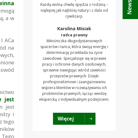
winna
Każdą wolną chwilę spędza z rodziną –
 mogą
najlepiej jak najbliżej natury i z dala od
cywilizacji.
ą, a w
Karolina Misiak
radca prawny
 I ACa
Miłośniczka długodystansowych
wód na
spacerów i tańca, która swoją energię i
determinację przekłada na życie
wych,
zawodowe. Specjalizuje się w prawie
śnione
pracy i ochronie danych osobowych,
 dowód
sprawnie nawigując wśród zawiłości
przepisów prawnych. Dzięki
profesjonalizmowi i zaangażowaniu
wspiera klientów w rozwiązywaniu ich
nictwo
problemów prawnych, łącząc wiedzę
 jest
ekspercką z indywidualnym podejściem.
 jest
edzy i
Więcej
z tego
tników
. Tego