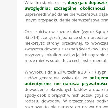
W takim stanie rzeczy
decyzja o dopuszcz
uwzględniać szczególne okoliczności
usprawiedliwiać danie pierwszeństwa dąże
innym przypadku danie pierwszeństwa pra
Orzecznictwo wskazuje także (wyrok Sądu A
432/14) , że „jeżeli jedna ze stron prze
niekorzyść strony przeciwnej, to wówc
zwłaszcza dowodu z zeznań świadków lub z 
przyczyny i okoliczności, w jakich nagrani
może mieć w sobie dużo cech instrumental
W wyroku z dnia 20 września 2017 r. ( sygn
sądów generalnie wskazuje, że
potajemn
autentyczne,
nie narusza prywatności
dowodzenie określonych faktów w oparciu
zgody osób biorących w nich udział, gdyż k
rodzaju dowodów. W orzecznictwie podkre
rozmowy, to nie narusza on prawa do wo