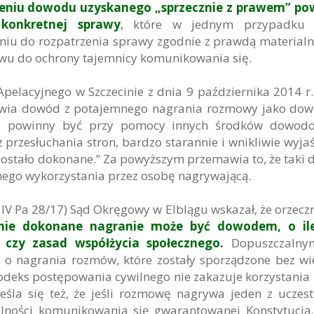
eniu dowodu uzyskanego „sprzecznie z prawem” po
 konkretnej sprawy
, które w jednym przypadku
niu do rozpatrzenia sprawy zgodnie z prawdą materialn
wu do ochrony tajemnicy komunikowania się.
pelacyjnego w Szczecinie z dnia 9 października 2014 r.
dstawia dowód z potajemnego nagrania rozmowy jako do
zas powinny być przy pomocy innych środków dowodo
przesłuchania stron, bardzo starannie i wnikliwie wyja
e zostało dokonane.” Za powyższym przemawia to, że taki
nego wykorzystania przez osobę nagrywającą.
. IV Pa 28/17) Sąd Okręgowy w Elblągu wskazał, że orzecz
ie dokonane nagranie może być dowodem, o ile
 czy zasad współżycia społecznego.
Dopuszczalnym
 o nagrania rozmów, które zostały sporządzone bez wi
odeks postępowania cywilnego nie zakazuje korzystania 
śla się też, że jeśli rozmowę nagrywa jeden z uczes
lności komunikowania się gwarantowanej Konstytucją