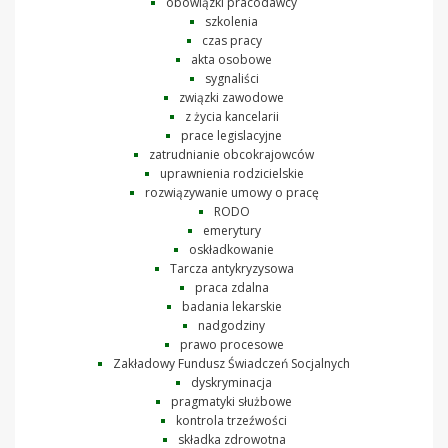
obowiązki pracodawcy
szkolenia
czas pracy
akta osobowe
sygnaliści
związki zawodowe
z życia kancelarii
prace legislacyjne
zatrudnianie obcokrajowców
uprawnienia rodzicielskie
rozwiązywanie umowy o pracę
RODO
emerytury
oskładkowanie
Tarcza antykryzysowa
praca zdalna
badania lekarskie
nadgodziny
prawo procesowe
Zakładowy Fundusz Świadczeń Socjalnych
dyskryminacja
pragmatyki służbowe
kontrola trzeźwości
składka zdrowotna