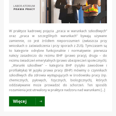
W praktyce kadrowej pojęcia „praca w warunkach szkodliwych”
oraz „praca w szczególnych warunkach” bywają używane
zamiennie, co jest źródłem nieporozumień (zwłaszcza przy
wnioskach o zaświadczenia i przy sporach z ZUS). Tymczasem są
to kategorie odrębne funkcjonalnie i normatywnie: pierwsza
należy zasadniczo do reżimu BHP (prawo pracy), druga – do
reżimu świadczeń emerytalnych (prawo ubezpieczeń społecznych).
„Warunki szkodliwe” – kategoria BHP (ryzyko zawodowe i
profilaktyka) W języku prawa pracy (BHP) mówimy o czynnikach
szkodliwych dla zdrowia występujących w środowisku pracy (np.
chemicznych, pyłowych, fizycznych, biologicznych), których
oddziaływanie może prowadzić do schorzeń. Ten sposób
rozumienia jest utrwalony w praktyce nadzoru nad warunkami […]
Więcej