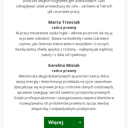
podczas długich rozgrywek gier planszowych. Lubi
odnajdywać szlak prowadzący do celu – zarówno w Tatrach
jak i w prawie pracy.
Marta Trzeciak
radca prawny
W pracy nieustannie szuka logiki – wbrew pozorom da się ją
w prawie odnaleźć. Stawia na konkrety i unika (zarówno
czynnie, jak i biernie) elaboratów o wszystkim i o niczym.
Każdą wolną chwilę spędza z rodziną – najlepiej jak najbliżej
natury i z dala od cywilizacji.
Karolina Misiak
radca prawny
Miłośniczka długodystansowych spacerów i tańca, która
swoją energię i determinację przekłada na życie zawodowe.
Specjalizuje się w prawie pracy i ochronie danych osobowych,
sprawnie nawigując wśród zawiłości przepisów prawnych.
Dzięki profesjonalizmowi i zaangażowaniu wspiera klientów w
rozwiązywaniu ich problemów prawnych, łącząc wiedzę
ekspercką z indywidualnym podejściem.
Więcej