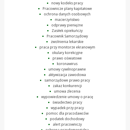
nowy kodeks pracy
Pracownicze plany kapitałowe
ochrona danych osobowych
macierzyństwo
odprawy pieniężne
Zasiłek opiekuńczy
Pracownik Samorządowy
zwolnienia lekarskie
praca przy monitorze ekranowym
okulary korekcyjne
prawo oświatowe
koronawirus
umowy cywilnoprawne
aktywizacja zawodowa
samorządowe prawo pracy
zakaz konkurencji
umowa zlecenia
wypowiedzenie umowy o pracę
świadectwo pracy
wypadek przy pracy
pomoc dla pracodawców
podatek dochodowy
alert pracowniczy
ochrona przedemerytalna