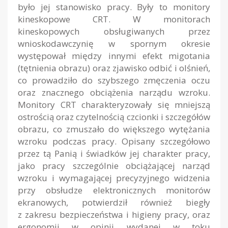
było jej stanowisko pracy. Były to monitory
kineskopowe CRT. W monitorach
kineskopowych obsługiwanych przez
wnioskodawczynię w spornym okresie
występował między innymi efekt migotania
(tętnienia obrazu) oraz zjawisko odbić i olśnień,
co prowadziło do szybszego zmęczenia oczu
oraz znacznego obciążenia narządu wzroku.
Monitory CRT charakteryzowały się mniejszą
ostrością oraz czytelnością czcionki i szczegółów
obrazu, co zmuszało do większego wytężania
wzroku podczas pracy. Opisany szczegółowo
przez tą Panią i świadków jej charakter pracy,
jako pracy szczególnie obciążającej narząd
wzroku i wymagającej precyzyjnego widzenia
przy obsłudze elektronicznych monitorów
ekranowych, potwierdził również biegły
z zakresu bezpieczeństwa i higieny pracy, oraz
ergonomii w opinii wydanej w toku