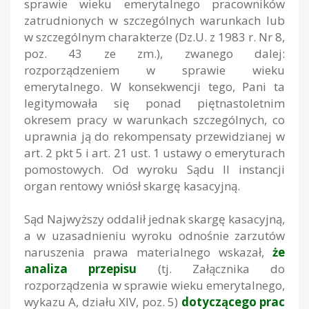
sprawie wieku emerytalnego pracowników
zatrudnionych w szczególnych warunkach lub
w szczególnym charakterze (Dz.U. z 1983 r. Nr 8,
poz. 43 ze zm.), zwanego dalej:
rozporządzeniem w sprawie wieku
emerytalnego. W konsekwencji tego, Pani ta
legitymowała się ponad piętnastoletnim
okresem pracy w warunkach szczególnych, co
uprawnia ją do rekompensaty przewidzianej w
art. 2 pkt 5 i art. 21 ust. 1 ustawy o emeryturach
pomostowych. Od wyroku Sądu II instancji
organ rentowy wniósł skargę kasacyjną.
Sąd Najwyższy oddalił jednak skargę kasacyjną,
a w uzasadnieniu wyroku odnośnie zarzutów
naruszenia prawa materialnego wskazał,
że
analiza przepisu
(tj. Załącznika do
rozporządzenia w sprawie wieku emerytalnego,
wykazu A, działu XIV, poz. 5)
dotyczącego prac