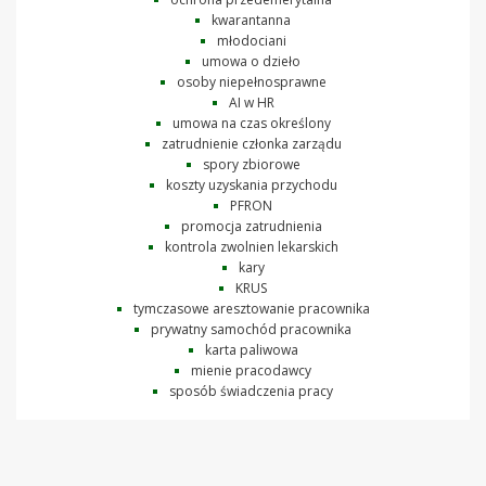
kwarantanna
młodociani
umowa o dzieło
osoby niepełnosprawne
AI w HR
umowa na czas określony
zatrudnienie członka zarządu
spory zbiorowe
koszty uzyskania przychodu
PFRON
promocja zatrudnienia
kontrola zwolnien lekarskich
kary
KRUS
tymczasowe aresztowanie pracownika
prywatny samochód pracownika
karta paliwowa
mienie pracodawcy
sposób świadczenia pracy