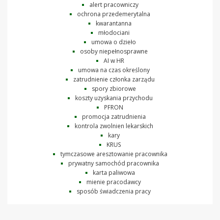
alert pracowniczy
ochrona przedemerytalna
kwarantanna
młodociani
umowa o dzieło
osoby niepełnosprawne
AI w HR
umowa na czas określony
zatrudnienie członka zarządu
spory zbiorowe
koszty uzyskania przychodu
PFRON
promocja zatrudnienia
kontrola zwolnien lekarskich
kary
KRUS
tymczasowe aresztowanie pracownika
prywatny samochód pracownika
karta paliwowa
mienie pracodawcy
sposób świadczenia pracy