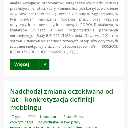
analizę wydajności pracowników, zarządzanie ich ścieżką kariery i
przewidywanie rotacji kadry. Pomimo licznych korzyści, wdrożenie
AI w obszarze HR wiąże się również z istotnymi zagrożeniami, w
tym ryzykiem naruszenia Kodeksu pracy oraz regulacji
dotyczących ochrony danych osobowych (RODO). Dodatkowo, w
kontekście unijnego AI Act (rozporządzenie parlamentu
europejskiego i Rady (UE) 2024/1689 z dnia 13 czerwca 2024 r. w
sprawie ustanowienia zharmonizowanych przepisów dotyczących
sztucznej inteligencji oraz zmiany rozporządzeń (WE) nr 300/2008,
(UE) nr 167/2013, (UE) nr 168/2013, (UE) […]
Więcej
Nadchodzi zmiana oczekiwana od
lat – konkretyzacja definicji
mobbingu
17 grudnia 2024
|
Laboratorium Prawa Pracy
dyskryminacja
indywidualne prawo pracy
nowości w prawie pracy
prace legislacyjne
różności