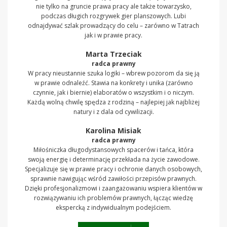
nie tylko na gruncie prawa pracy ale także towarzysko,
podczas długich rozgrywek gier planszowych. Lubi
odnajdywać szlak prowadzący do celu – zarówno w Tatrach
jak i w prawie pracy.
Marta Trzeciak
radca prawny
W pracy nieustannie szuka logiki – wbrew pozorom da się ją
w prawie odnaleźć. Stawia na konkrety i unika (zarówno
czynnie, jak i biernie) elaboratów o wszystkim i o niczym.
Każdą wolną chwilę spędza z rodziną – najlepiej jak najbliżej
natury i z dala od cywilizacji.
Karolina Misiak
radca prawny
Miłośniczka długodystansowych spacerów i tańca, która
swoją energię i determinację przekłada na życie zawodowe.
Specjalizuje się w prawie pracy i ochronie danych osobowych,
sprawnie nawigując wśród zawiłości przepisów prawnych.
Dzięki profesjonalizmowi i zaangażowaniu wspiera klientów w
rozwiązywaniu ich problemów prawnych, łącząc wiedzę
ekspercką z indywidualnym podejściem.