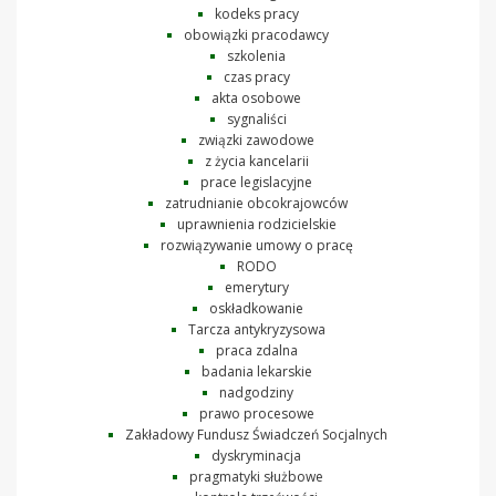
kodeks pracy
obowiązki pracodawcy
szkolenia
czas pracy
akta osobowe
sygnaliści
związki zawodowe
z życia kancelarii
prace legislacyjne
zatrudnianie obcokrajowców
uprawnienia rodzicielskie
rozwiązywanie umowy o pracę
RODO
emerytury
oskładkowanie
Tarcza antykryzysowa
praca zdalna
badania lekarskie
nadgodziny
prawo procesowe
Zakładowy Fundusz Świadczeń Socjalnych
dyskryminacja
pragmatyki służbowe