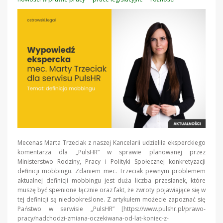
Mecenas Marta Trzeciak z naszej Kancelarii udzieliła eksperckiego
komentarza dla „PulsHR” w sprawie planowanej przez
Ministerstwo Rodziny, Pracy i Polityki Społecznej konkretyzacji
definicji mobbingu. Zdaniem mec. Trzeciak pewnym problemem
aktualnej definicji mobbingu jest duża liczba przesłanek, które
muszę być spełnione łącznie oraz fakt, że zwroty pojawiające się w
tej definicji są niedookreślone. Z artykułem możecie zapoznać się
Państwo w serwisie „PulsHR” [https://www.pulshr.pl/prawo-
pracy/nadchodzi-zmiana-oczekiwana-od-lat-koniec-z-