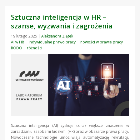
Sztuczna inteligencja w HR –
szanse, wyzwania i zagrożenia
19 lutego 2025
|
Aleksandra Ziętek
AI w HR
indywidualne prawo pracy
nowości w prawie pracy
RODO
różności
Sztuczna inteligencja (AI) zyskuje coraz większe znaczenie w
zarządzaniu zasobami ludzkimi (HR) oraz w obszarze prawa pracy.
Nowoczesne technologie umożliwiają automatyzację rekrutacji,