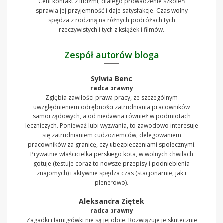
Ceni kontakt z ludźmi, dlatego prowadzenie szkoleń
sprawia jej przyjemność i daje satysfakcje. Czas wolny
spędza z rodziną na różnych podróżach tych
rzeczywistych i tych z książek i filmów.
Zespół autorów bloga
Sylwia Benc
radca prawny
Zgłębia zawiłości prawa pracy, ze szczególnym
uwzględnieniem odrębności zatrudniania pracowników
samorządowych, a od niedawna również w podmiotach
leczniczych. Ponieważ lubi wyzwania, to zawodowo interesuje
się zatrudnianiem cudzoziemców, delegowaniem
pracowników za granicę, czy ubezpieczeniami społecznymi.
Prywatnie właścicielka perskiego kota, w wolnych chwilach
gotuje (testuje coraz to nowsze przepisy i podniebienia
znajomych) i aktywnie spędza czas (stacjonarnie, jak i
plenerowo).
Aleksandra Ziętek
radca prawny
Zagadki i łamigłówki nie są jej obce. Rozwiązuje je skutecznie