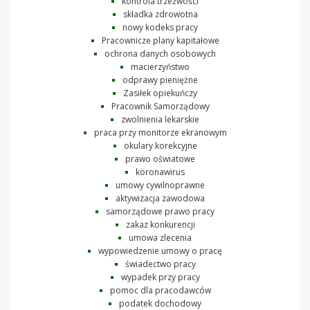
kontrola trzeźwości
składka zdrowotna
nowy kodeks pracy
Pracownicze plany kapitałowe
ochrona danych osobowych
macierzyństwo
odprawy pieniężne
Zasiłek opiekuńczy
Pracownik Samorządowy
zwolnienia lekarskie
praca przy monitorze ekranowym
okulary korekcyjne
prawo oświatowe
koronawirus
umowy cywilnoprawne
aktywizacja zawodowa
samorządowe prawo pracy
zakaz konkurencji
umowa zlecenia
wypowiedzenie umowy o pracę
świadectwo pracy
wypadek przy pracy
pomoc dla pracodawców
podatek dochodowy