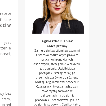
staw w
fekcie
dzi w
Agnieszka Bieniek
 jest
radca prawny
rzenie
Zajmuje się kwestiami związanymi
ności,
z szeroko rozumianym prawem
pracy i ochroną danych
osobowych, szczególnie w zakresie
zatrudnienia. Uwielbiająca
porządek i starająca się go
przemycić zarówno do różnego
rodzaju regulaminów i procedur.
Czas pracy i kwestia nadgodzin
towarzyszą zarówno w
acy bez
rozliczeniach na poziomie
 pracy,
pracownik – pracodawca, jak i na
y przed
poziomie sądowym. Ceni kontakt z