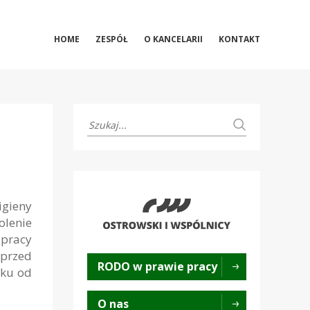
HOME
ZESPÓŁ
O KANCELARII
KONTAKT
igieny
olenie
 pracy
przed
RODO w prawie pracy
tku od
O nas