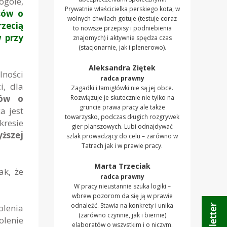
ogóle,
Prywatnie właścicielka perskiego kota, w
sów o
wolnych chwilach gotuje (testuje coraz
rzecią
to nowsze przepisy i podniebienia
 przy
znajomych) i aktywnie spędza czas
(stacjonarnie, jak i plenerowo).
Aleksandra Ziętek
lności
radca prawny
i, dla
Zagadki i łamigłówki nie są jej obce.
sów o
Rozwiązuje je skutecznie nie tylko na
gruncie prawa pracy ale także
a jest
towarzysko, podczas długich rozgrywek
kresie
gier planszowych. Lubi odnajdywać
yższej
szlak prowadzący do celu – zarówno w
Tatrach jak i w prawie pracy.
Marta Trzeciak
ak, że
radca prawny
W pracy nieustannie szuka logiki –
wbrew pozorom da się ją w prawie
odnaleźć. Stawia na konkrety i unika
olenia
(zarówno czynnie, jak i biernie)
olenie
elaboratów o wszystkim i o niczym.