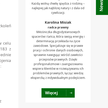
.
Każdą wolną chwilę spędza z rodziną –
najlepiej jak najbliżej natury i z dala od
cywilizacji.
Karolina Misiak
koleń
radca prawny
Miłośniczka długodystansowych
spacerów i tańca, która swoją energię i
determinację przekłada na życie
w celu
zawodowe. Specjalizuje się w prawie
 183 z
pracy i ochronie danych osobowych,
iednie
sprawnie nawigując wśród zawiłości
przepisów prawnych. Dzięki
ojenia
profesjonalizmowi i zaangażowaniu
:
wspiera klientów w rozwiązywaniu ich
problemów prawnych, łącząc wiedzę
ekspercką z indywidualnym podejściem.
Więcej
z