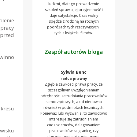
ludźmi, dlatego prowadzenie
szkoleń sprawia jej przyjemność i
daje satysfakcje. Czas wolny
olenie
spędza z rodziną na różnych
 pracy
podróżach tych rzeczywistych i
tych z książek i filmów.
przed
Zespół autorów bloga
owinno
Sylwia Benc
radca prawny
Zgłębia zawiłości prawa pracy, ze
szczególnym uwzględnieniem
odrębności zatrudniania pracowników
samorządowych, a od niedawna
kresu
również w podmiotach leczniczych.
Ponieważ lubi wyzwania, to zawodowo
interesuje się zatrudnianiem
cudzoziemców, delegowaniem
wisku
pracowników za granicę, czy
ubezpieczeniami społecznymi.