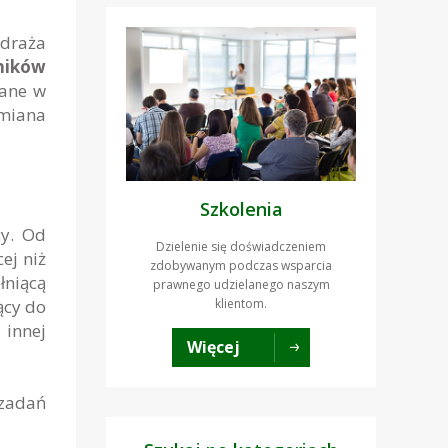
wdraża
ników
zane w
miana
Szkolenia
cy. Od
Dzielenie się doświadczeniem
ej niż
zdobywanym podczas wsparcia
łniącą
prawnego udzielanego naszym
klientom.
ący do
innej
Więcej
 zadań