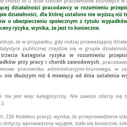
nie chodzi to u brak szkoleń pracowników biurowych w 
ącej działalności pracodawcy w rozumieniu przepi
ie działalności, dla której ustalono nie wyższą niż t
sów o ubezpieczeniu społecznym z tytułu wypadków
eny ryzyka, wynika, że jest to konieczne.
iduje, że w przypadku, gdy rodzaj przeważającej działa
tystyce publicznej znajdzie się w grupie działalnośc
 trzecia kategoria ryzyka w rozumieniu przepi
padków przy pracy i chorób zawodowych
, pracodawc
resowe pracownika administracyjno-biurowego, w za
ie
nie dłuższym niż 6 miesięcy od dnia ustalenia w
ie jest więc kategoryczny. Nie zawsze zdarzy się t
).
rt. 226 Kodeksu pracy), wynika, że przeprowadzenie szk
dotyczy wprowadzony wyjątek, stało się konieczne, szk