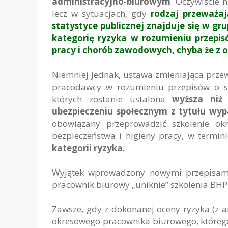
administracyjno-biurowym
. Oczywiście 
lecz w sytuacjach, gdy
rodzaj przeważaj
statystyce publicznej znajduje się w grup
kategorię ryzyka w rozumieniu przepi
pracy i chorób zawodowych, chyba że z oc
Niemniej jednak, ustawa zmieniająca przew
pracodawcy w rozumieniu przepisów o sta
których zostanie ustalona
wyższa niż
ubezpieczeniu społecznym z tytułu wy
obowiązany przeprowadzić szkolenie ok
bezpieczeństwa i higieny pracy, w termin
kategorii ryzyka.
Wyjątek wprowadzony nowymi przepisami n
pracownik biurowy „uniknie” szkolenia BHP ;
Zawsze, gdy z dokonanej oceny ryzyka (z a
okresowego pracownika biurowego, którego 