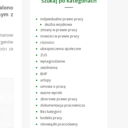
Szukaj po kategoriach
talono
znym z
indywidualne prawo pracy
służba wojskowa
zmiany w prawie pracy
Stanowi
nowości w prawie pracy
organów
różności
ości za
ubezpieczenia społeczne
ZUS
wynagrodzenie
zwolnienia
BHP
urlopy
umowa o pracę
ważne wyroki
zbiorowe prawo pracy
dokumentacja pracownicza
Bez kategorii
kodeks pracy
obowiązki pracodawcy