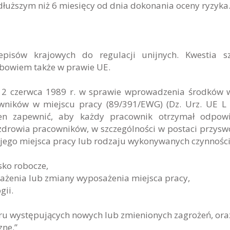
dłuższym niż 6 miesięcy od dnia dokonania oceny ryzyka
isów krajowych do regulacji unijnych. Kwestia sz
 bowiem także w prawie UE.
 12 czerwca 1989 r. w sprawie wprowadzenia środków 
wników w miejscu pracy (89/391/EWG) (Dz. Urz. UE L
nien zapewnić, aby każdy pracownik otrzymał odpow
 zdrowia pracowników, w szczególności w postaci przysw
swojego miejsca pracy lub rodzaju wykonywanych czynności
sko robocze,
enia lub zmiany wyposażenia miejsca pracy,
gii.
ru występujących nowych lub zmienionych zagrożeń, ora
zne.”