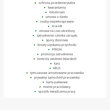
ochrona przedemerytalna
kwarantanna
młodociani
umowa o dzieło
osoby niepełnosprawne
AI w HR
umowa na czas określony
zatrudnienie członka zarządu
spory zbiorowe
koszty uzyskania przychodu
PFRON
promocja zatrudnienia
kontrola zwolnien lekarskich
kary
KRUS
tymczasowe aresztowanie pracownika
prywatny samochód pracownika
karta paliwowa
mienie pracodawcy
sposób świadczenia pracy