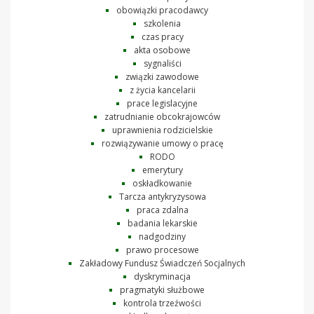
obowiązki pracodawcy
szkolenia
czas pracy
akta osobowe
sygnaliści
związki zawodowe
z życia kancelarii
prace legislacyjne
zatrudnianie obcokrajowców
uprawnienia rodzicielskie
rozwiązywanie umowy o pracę
RODO
emerytury
oskładkowanie
Tarcza antykryzysowa
praca zdalna
badania lekarskie
nadgodziny
prawo procesowe
Zakładowy Fundusz Świadczeń Socjalnych
dyskryminacja
pragmatyki służbowe
kontrola trzeźwości