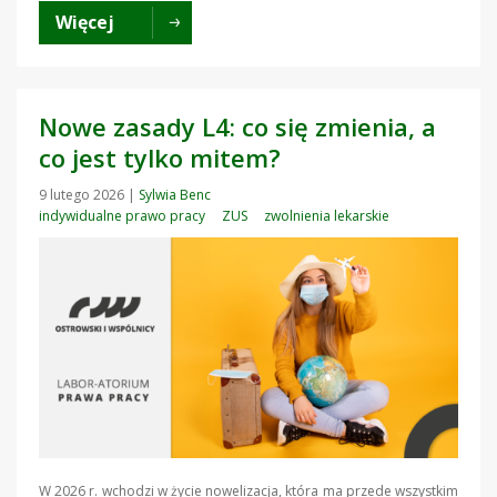
Więcej
Nowe zasady L4: co się zmienia, a
co jest tylko mitem?
9 lutego 2026
|
Sylwia Benc
indywidualne prawo pracy
ZUS
zwolnienia lekarskie
W 2026 r. wchodzi w życie nowelizacja, która ma przede wszystkim