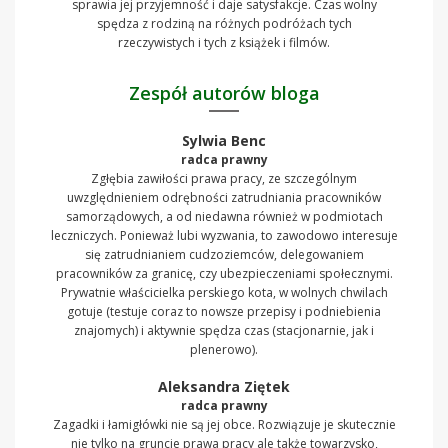
sprawia jej przyjemność i daje satysfakcje. Czas wolny
spędza z rodziną na różnych podróżach tych
rzeczywistych i tych z książek i filmów.
Zespół autorów bloga
Sylwia Benc
radca prawny
Zgłębia zawiłości prawa pracy, ze szczególnym
uwzględnieniem odrębności zatrudniania pracowników
samorządowych, a od niedawna również w podmiotach
leczniczych. Ponieważ lubi wyzwania, to zawodowo interesuje
się zatrudnianiem cudzoziemców, delegowaniem
pracowników za granicę, czy ubezpieczeniami społecznymi.
Prywatnie właścicielka perskiego kota, w wolnych chwilach
gotuje (testuje coraz to nowsze przepisy i podniebienia
znajomych) i aktywnie spędza czas (stacjonarnie, jak i
plenerowo).
Aleksandra Ziętek
radca prawny
Zagadki i łamigłówki nie są jej obce. Rozwiązuje je skutecznie
nie tylko na gruncie prawa pracy ale także towarzysko,