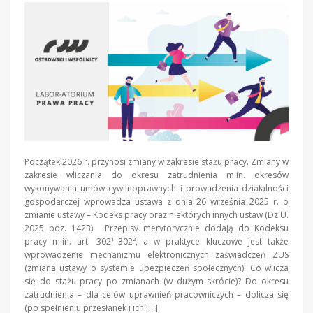
Początek 2026 r. przynosi zmiany w zakresie stażu pracy. Zmiany w
zakresie wliczania do okresu zatrudnienia m.in. okresów
wykonywania umów cywilnoprawnych i prowadzenia działalności
gospodarczej wprowadza ustawa z dnia 26 września 2025 r. o
zmianie ustawy – Kodeks pracy oraz niektórych innych ustaw (Dz.U.
2025 poz. 1423). Przepisy merytorycznie dodają do Kodeksu
pracy m.in. art. 302¹–302², a w praktyce kluczowe jest także
wprowadzenie mechanizmu elektronicznych zaświadczeń ZUS
(zmiana ustawy o systemie ubezpieczeń społecznych). Co wlicza
się do stażu pracy po zmianach (w dużym skrócie)? Do okresu
zatrudnienia – dla celów uprawnień pracowniczych – dolicza się
(po spełnieniu przesłanek i ich […]