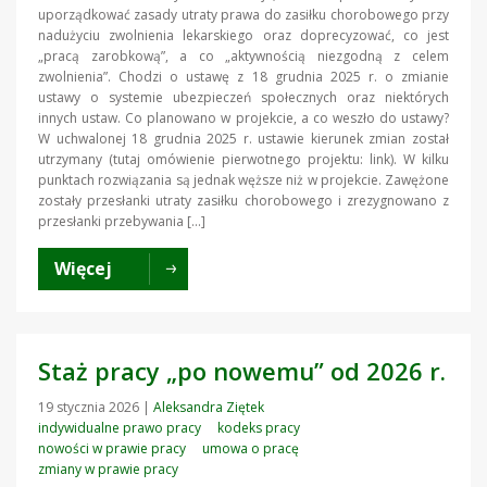
uporządkować zasady utraty prawa do zasiłku chorobowego przy
nadużyciu zwolnienia lekarskiego oraz doprecyzować, co jest
„pracą zarobkową”, a co „aktywnością niezgodną z celem
zwolnienia”. Chodzi o ustawę z 18 grudnia 2025 r. o zmianie
ustawy o systemie ubezpieczeń społecznych oraz niektórych
innych ustaw. Co planowano w projekcie, a co weszło do ustawy?
W uchwalonej 18 grudnia 2025 r. ustawie kierunek zmian został
utrzymany (tutaj omówienie pierwotnego projektu: link). W kilku
punktach rozwiązania są jednak węższe niż w projekcie. Zawężone
zostały przesłanki utraty zasiłku chorobowego i zrezygnowano z
przesłanki przebywania […]
Więcej
Staż pracy „po nowemu” od 2026 r.
19 stycznia 2026
|
Aleksandra Ziętek
indywidualne prawo pracy
kodeks pracy
nowości w prawie pracy
umowa o pracę
zmiany w prawie pracy