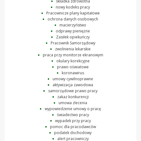
składka zdrowotna
nowy kodeks pracy
Pracownicze plany kapitałowe
ochrona danych osobowych
macierzyństwo
odprawy pieniężne
Zasiłek opiekuńczy
Pracownik Samorządowy
zwolnienia lekarskie
praca przy monitorze ekranowym
okulary korekcyjne
prawo oświatowe
koronawirus
umowy cywilnoprawne
aktywizacja zawodowa
samorządowe prawo pracy
zakaz konkurencji
umowa zlecenia
wypowiedzenie umowy o pracę
świadectwo pracy
wypadek przy pracy
pomoc dla pracodawców
podatek dochodowy
alert pracowniczy